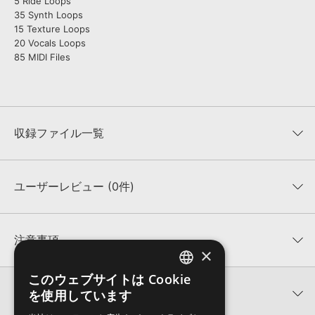
5 Ride Loops
35 Synth Loops
15 Texture Loops
20 Vocals Loops
85 MIDI Files
収録ファイル一覧
ユーザーレビュー (0件)
収録ファイル一覧
平均評価
0
★★★★★
注意事項
×
0
件の評価
KONTAKTフォーマットについて：
サンプルパック製品の
このウェブサイトは Cookie
ENGLISH
★5
0%
KONTAKTフォーマットは、
製品版KONTAKT（別売）
に読み込ん
関連情報
を使用しています
★4
0%
でお使いいただけます。無償版のKONTAKT PLAYERではお使いい
JAPANESE