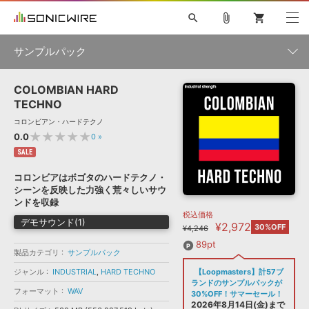
search
attach_file
shopping_cart
サンプルパック
COLOMBIAN HARD
初音ミク NT
鏡音リン・レン V4X
巡音ルカ V4X
MEIKO V3
製品一覧
ソフト音源 »
TECHNO
KAITO V3
VOCALOID
TOONTRACK
SPITFIRE AUDIO
コロンビアン・ハードテクノ
VIENNA
EZ DRUMMER 3
SERUM
ライセンスフリーBGM
★★★★★
0.0
0
»
プラグイン・エフェクト »
サンプルパックを試そう
ボーカル抜き出し
DUBSTEP
ジャンル
キャンペーン »
SALE
ELECTRONICA
EDM
TRANCE
MUTANT
ROUTER.FM
コロンビアはボゴタのハードテクノ・
SONOCA
サンプルパック »
シーンを反映した力強く荒々しいサウ
特集 »
製品サポート情報 »
メーカー
ンドを収録
税込価格
ソフト音源
プラグイン・エフェクト
サンプルパック
デモサウンド(1)
¥2,972
ソフトウェア／ツール »
30%OFF
¥4,246
ニュースレター »
DTMガイド »
ソフトウェア／ツール
DAW
効果音
BGM
89pt
音楽カード
製作サービス
フォーマット
製品カテゴリ
サンプルパック
DAW »
ジャンル
INDUSTRIAL
,
HARD TECHNO
【Loopmasters】計57ブ
SONICWIREブログ »
FAQ »
ランドのサンプルパックが
楽曲配信流通
サービス
フォーマット
WAV
30%OFF！サマーセール！
ランキング
2026年8月14日(金)まで