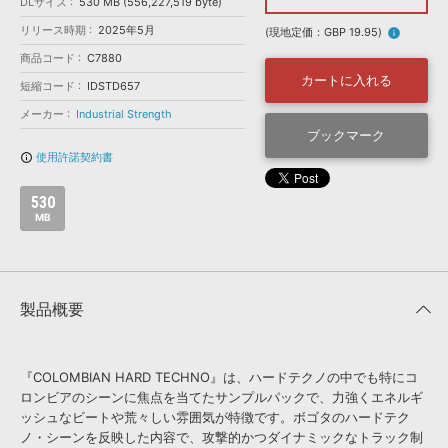
効果音 »
DLサイズ
530 MB (556,227,519 byte)
お問い合わせ »
リリース時期
2025年5月
無償のサウンド
管理ソフト
(現地定価：GBP 19.95)
info
商品コード
C7880
BGM »
カートに入れる
短縮コード
IDSTD657
次世代型
ボーカル・エディタ
メーカー
Industrial Strength
ブックマーク
APS
映像のBGM・
セリフを音声分離
使用許諾契約書
info_outline
530
SLS
音素材の制作・
ライセンス提供
MB
製品概要
『COLOMBIAN HARD TECHNO』は、ハードテクノの中でも特にコ
ロンビアのシーンに焦点を当てたサンプルパックで、力強くエネルギ
ッシュなビートや荒々しい雰囲気が特徴です。ボゴタのハードテク
ノ・シーンを反映した内容で、攻撃的かつダイナミックなトラック制