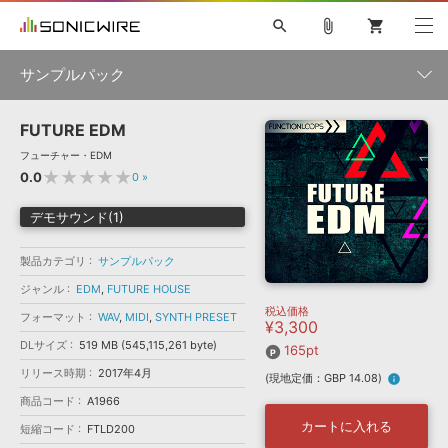
search
attach_file
shopping_cart
サンプルパック
FUTURE EDM
初音ミク NT
鏡音リン・レン V4X
巡音ルカ V4X
MEIKO V3
製品一覧
ソフト音源 »
フューチャー・EDM
KAITO V3
VOCALOID
TOONTRACK
SPITFIRE AUDIO
★★★★★
0.0
0
»
VIENNA
EZ DRUMMER 3
SERUM
ライセンスフリーBGM
プラグイン・エフェクト »
サンプルパックを試そう
ボーカル抜き出し
DUBSTEP
ジャンル
デモサウンド(1)
キャンペーン »
ELECTRONICA
EDM
TRANCE
MUTANT
ROUTER.FM
製品カテゴリ
サンプルパック
SONOCA
サンプルパック »
特集 »
製品サポート情報 »
メーカー
ジャンル
EDM
,
FUTURE HOUSE
税込価格
ソフト音源
プラグイン・エフェクト
サンプルパック
フォーマット
WAV
,
MIDI
,
SYNTH PRESET
¥3,300
ソフトウェア／ツール »
ニュースレター »
DLサイズ
519 MB (545,115,261 byte)
DTMガイド »
165pt
ソフトウェア／ツール
DAW
効果音
BGM
音楽カード
製作サービス
フォーマット
リリース時期
2017年4月
(現地定価：GBP 14.08)
info
DAW »
SONICWIREブログ »
商品コード
A1966
FAQ »
楽曲配信流通
サービス
カートに入れる
短縮コード
FTLD200
ランキング