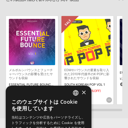
いただく必要がございます。
2022.06.06
製品の購入手続き完了後、受注確認メールとシリアルナンバーをお
マークのついた情報は、該当する製品のご購入ユーザー様専用となって
知らせするメールの2通が送信されます。メールに記載されており
おります。ご覧頂くには、該当する製品をご購入頂く必要がございます。
ます説明に沿って、製品のダウンロード／導入を行って下さい。
サンプルパック製品には、原則として日本語版操作マニュアルをご
FUTURE EDMのサポート情報
用意しておりません。ご購入後のご不明点や詳細に関するお問い合
わせなどは
テクニカルサポート
までご連絡ください。
デモソングは、製品収録サウンドを使ってできることを紹介するた
めのデモンストレーション用の楽曲です。原則として、デモソング
そのものをお使いいただくことはできません。また、デモソングを
構成する全てのサウンドが、サンプルパックに含まれていることを
メルボルンバウンスとフューチ
EDMやバウンスの要素を取り入
EURO
保証するものではありません。
ャーバウンスの影響を受けたサ
れた2010年代後半のK-POPに影
ウンドを収録
響されたサウンドを収録
¥2,5
ダウンロード製品という性質上、一切の返品・返金はお受け付け致
1
ESSENTIAL FUTURE BOUNCE VOL 1
SOUTH KOREAN POP VOL 1
しかねます。
×
¥2,926
¥5,852
¥2,926(50%OFF)
146pt
146pt
このウェブサイトは Cookie
ENGLISH
を使用しています
JAPANESE
当社はコンテンツや広告をパーソナライズし、
トラフィックを分析するために Cookie を使用