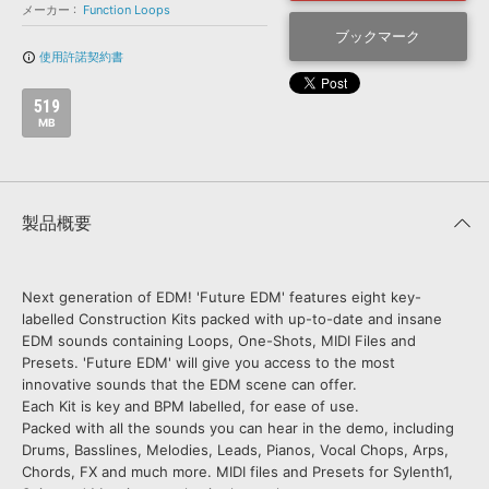
効果音 »
メーカー
Function Loops
お問い合わせ »
無償のサウンド
管理ソフト
ブックマーク
使用許諾契約書
info_outline
BGM »
次世代型
ボーカル・エディタ
519
MB
APS
映像のBGM・
セリフを音声分離
製品概要
SLS
音素材の制作・
ライセンス提供
Next generation of EDM! 'Future EDM' features eight key-
labelled Construction Kits packed with up-to-date and insane
EDM sounds containing Loops, One-Shots, MIDI Files and
Presets. 'Future EDM' will give you access to the most
innovative sounds that the EDM scene can offer.
Each Kit is key and BPM labelled, for ease of use.
Packed with all the sounds you can hear in the demo, including
Drums, Basslines, Melodies, Leads, Pianos, Vocal Chops, Arps,
Chords, FX and much more. MIDI files and Presets for Sylenth1,