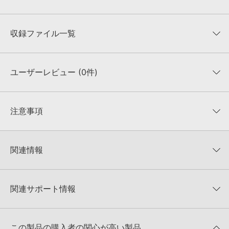
収録ファイル一覧
ユーザーレビュー (0件)
収録ファイル一覧
平均評価
0
★★★★★
注意事項
0
件の評価
KONTAKTフォーマットについて：
サンプルパック製品の
★5
0%
KONTAKTフォーマットは、
製品版KONTAKT（別売）
に読み込ん
関連情報
★4
0%
でお使いいただけます。無償版のKONTAKT PLAYERではお使いい
★3
0%
ただけませんので、ご注意ください。また、「ライブラリ・タブ」
Function Loops 製品一覧
★2
0%
への表示にも対応しておりません。
★1
0%
関連サポート情報
FUTURE EDMのサポート情報
4GBを超えるデータに関するご注意：
FAT32でフォーマットされた
HDDには、1ファイル4GBを超えるデータを格納することができま
レビューをもっと見る »
せん。データ容量が4GBを超えるダウンロード製品をご購入いただ
MIDI形式サンプルパックの追加方法
きます際には、NTFSやHFS＋でフォーマットされたHDDをご用意
この製品の購入者の関心が高い製品