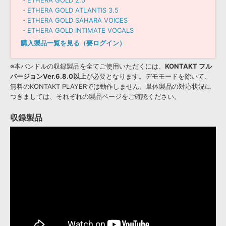
・
ETHERA GOLD 2.5
・
ETHERA GOLD ATLANTIS 3.5
・
ETHERA GOLD SAHARA VOICES
・
ETHERA GOLD INTIMATE VOCALS
購入製品一覧を見る（要ログイン）
※本バンドルの収録製品を全てご使用いただくには、
KONTAKT フル
バージョンVer.6.8.0以上
が必要となります。デモモードを除いて、
無料のKONTAKT PLAYERでは動作しません。単体製品の対応状況に
つきましては、それぞれの製品ページをご確認ください。
収録製品