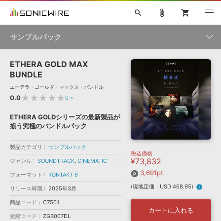
search
attach_file
shopping_cart
サンプルパック
ETHERA GOLD MAX
初音ミク NT
鏡音リン・レン V4X
巡音ルカ V4X
MEIKO V3
製品一覧
ソフト音源 »
BUNDLE
KAITO V3
VOCALOID
TOONTRACK
SPITFIRE AUDIO
エーテラ・ゴールド・マックス・バンドル
VIENNA
EZ DRUMMER 3
SERUM
ライセンスフリーBGM
★★★★★
0.0
0
»
プラグイン・エフェクト »
サンプルパックを試そう
ボーカル抜き出し
DUBSTEP
ジャンル
キャンペーン »
ETHERA GOLDシリーズの最新製品が
ELECTRONICA
EDM
TRANCE
MUTANT
ROUTER.FM
揃う究極のバンドルパック
SONOCA
サンプルパック »
特集 »
製品サポート情報 »
メーカー
製品カテゴリ
サンプルパック
税込価格
ソフト音源
プラグイン・エフェクト
サンプルパック
¥73,832
ジャンル
SOUNDTRACK
,
CINEMATIC
ソフトウェア／ツール »
ニュースレター »
DTMガイド »
3,691pt
ソフトウェア／ツール
DAW
効果音
BGM
フォーマット
KONTAKT 6
音楽カード
製作サービス
フォーマット
(現地定価：USD 468.95)
info
リリース時期
2025年3月
DAW »
SONICWIREブログ »
FAQ »
商品コード
C7501
楽曲配信流通
サービス
カートに入れる
短縮コード
ZGB007DL
ランキング