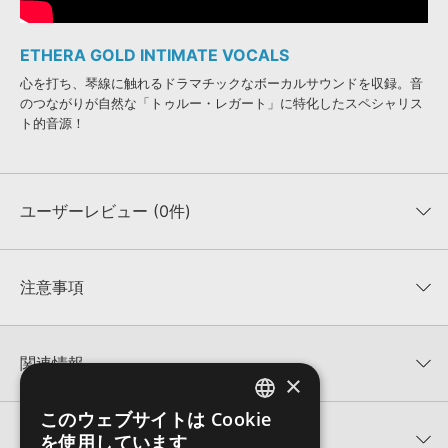
ETHERA GOLD INTIMATE VOCALS
心を打ち、琴線に触れるドラマチックなボーカルサウンドを収録。音
のつながりが自然な「トゥルー・レガート」に特化したスペシャリス
ト的音源！
ユーザーレビュー (0件)
平均評価
0
★★★★★
注意事項
0
件の評価
KONTAKTフォーマットについて：
サンプルパック製品の
★5
0%
KONTAKTフォーマットは、
製品版KONTAKT（別売）
に読み込ん
関連情報
★4
0%
でお使いいただけます。無償版のKONTAKT PLAYERではお使いい
×
★3
0%
ただけませんので、ご注意ください。また、「ライブラリ・タブ」
ZERO-G 製品一覧
★2
0%
このウェブサイトは Cookie
への表示にも対応しておりません。
ENGLISH
★1
0%
関連サポート情報
を使用しています
ETHERA GOLD MAX BUNDLEのサポート情報
4GBを超えるデータに関するご注意：
FAT32でフォーマットされた