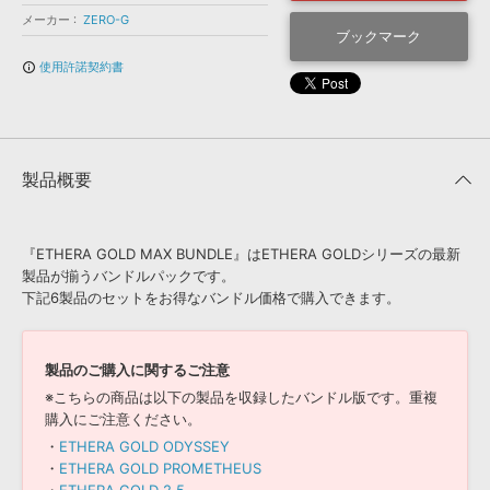
効果音 »
メーカー
ZERO-G
お問い合わせ »
無償のサウンド
管理ソフト
ブックマーク
BGM »
使用許諾契約書
info_outline
次世代型
ボーカル・エディタ
APS
映像のBGM・
セリフを音声分離
製品概要
SLS
音素材の制作・
ライセンス提供
『ETHERA GOLD MAX BUNDLE』はETHERA GOLDシリーズの最新
製品が揃うバンドルパックです。
下記6製品のセットをお得なバンドル価格で購入できます。
製品のご購入に関するご注意
※こちらの商品は以下の製品を収録したバンドル版です。重複
購入にご注意ください。
・
ETHERA GOLD ODYSSEY
・
ETHERA GOLD PROMETHEUS