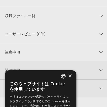
収録ファイル一覧
ユーザーレビュー (0件)
収録ファイル一覧
平均評価
0
★★★★★
注意事項
0
件の評価
KONTAKTフォーマットについて：
サンプルパック製品の
★5
0%
KONTAKTフォーマットは、
製品版KONTAKT（別売）
に読み込ん
関連情報
★4
0%
でお使いいただけます。無償版のKONTAKT PLAYERではお使いい
×
★3
0%
ただけませんので、ご注意ください。また、「ライブラリ・タブ」
【Loopmasters】計57ブランドのサンプルパックが30%OFF！サ
★2
0%
への表示にも対応しておりません。
このウェブサイトは Cookie
ENGLISH
マーセール！
★1
0%
関連サポート情報
を使用しています
4GBを超えるデータに関するご注意：
FAT32でフォーマットされた
JAPANESE
DABRO MUSIC 製品一覧
HDDには、1ファイル4GBを超えるデータを格納することができま
レビューをもっと見る »
当社はコンテンツや広告をパーソナライズし、
せん。データ容量が4GBを超えるダウンロード製品をご購入いただ
BLUE VIBES - AMBIENT TRAPのサポート情報
トラフィックを分析するために Cookie を使用
Xfer Records社『SERUM』のプリセット読み込み方法
きます際には、NTFSやHFS＋でフォーマットされたHDDをご用意
します。また、当社は、お客様による当社サイ