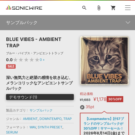
search
attach_file
shopping_cart
サンプルパック
BLUE VIBES - AMBIENT
初音ミク NT
鏡音リン・レン V4X
巡音ルカ V4X
MEIKO V3
製品一覧
ソフト音源 »
TRAP
KAITO V3
VOCALOID
TOONTRACK
SPITFIRE AUDIO
ブルー・バイブス・アンビエントトラップ
VIENNA
EZ DRUMMER 3
SERUM
ライセンスフリーBGM
★★★★★
0.0
0
»
プラグイン・エフェクト »
サンプルパックを試そう
ボーカル抜き出し
DUBSTEP
ジャンル
キャンペーン »
SALE
ELECTRONICA
EDM
TRANCE
MUTANT
ROUTER.FM
深い無気力と絶望の感情を吹き込む、
SONOCA
サンプルパック »
メランコリックなアンビエントサンプ
特集 »
製品サポート情報 »
メーカー
ルパック
税込価格
ソフト音源
プラグイン・エフェクト
サンプルパック
デモサウンド(1)
¥1,178
ソフトウェア／ツール »
30%OFF
¥1,683
ニュースレター »
DTMガイド »
ソフトウェア／ツール
DAW
効果音
BGM
35pt
音楽カード
製作サービス
フォーマット
製品カテゴリ
サンプルパック
DAW »
ジャンル
AMBIENT
,
DOWNTEMPO
,
TRAP
【Loopmasters】計57ブ
SONICWIREブログ »
FAQ »
ランドのサンプルパックが
楽曲配信流通
サービス
フォーマット
WAV
,
SYNTH PRESET
,
30%OFF！サマーセール！
SERUM
ランキング
2026年8月14日(金)まで