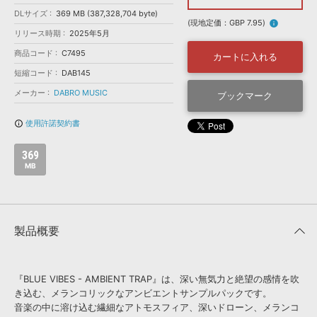
効果音 »
DLサイズ
お問い合わせ »
369 MB (387,328,704 byte)
無償のサウンド
管理ソフト
(現地定価：GBP 7.95)
info
リリース時期
2025年5月
BGM »
商品コード
C7495
カートに入れる
次世代型
ボーカル・エディタ
短縮コード
DAB145
メーカー
DABRO MUSIC
ブックマーク
APS
映像のBGM・
セリフを音声分離
使用許諾契約書
info_outline
SLS
音素材の制作・
ライセンス提供
369
MB
製品概要
『BLUE VIBES - AMBIENT TRAP』は、深い無気力と絶望の感情を吹
き込む、メランコリックなアンビエントサンプルパックです。
音楽の中に溶け込む繊細なアトモスフィア、深いドローン、メランコ