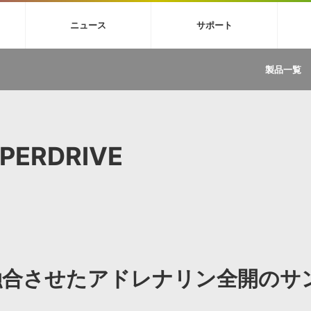
4X
巡音ルカ V4X
MEIKO V3
KAITO V3
VOCALOID
TOONTRA
ニュース
サポート
イセンスフリーBGM
サンプルパックを試そう
ボーカル抜き出し
DU
FAQ »
イン・エフェクト »
イド »
サンプルパック »
ニュースレター »
TRANCE
MUTANT
ROUTER.FM
SONOCA
製品一覧
サウンド素材の効率的な一元管理
ュージシャン向けの楽曲配信流通サ
Piapro Studio / Vocaloid4関連
イン・エフェクト
サンプルパック
ソフトウェア／ツール
DA
償ソフトウェア
者ガイド
製品一覧
バックナンバー一覧
初音ミク V4X関連
ュー一覧
パックを体験してみよう
ジャンル
購読のお申し込み
EZdrummer 3関連
一覧
メーカー
VIENNA関連
ンガー・ラインナップ
グ
フォーマット
PERDRIVE
イセンシング・サービス
オンラインストアガイド
ランキング
プロセッシング・サービス
ヘルプ
や要件に応じたBGM/効果音の新
クを試そう！
ライセンス提供
BGM »
»
製品一覧
ジャンル
融合させたアドレナリン全開のサ
メーカー
ランキング
グ
シングルBGM
効果音