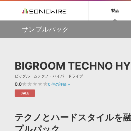
初音ミク NT
鏡音リン・レン V
製品
EZ DRUMMER 3
SERUM
ラ
ソフト音源 »
キャンペーン »
製品サポート情報 »
プラグ
特集 »
DTMガ
サンプルパック
音楽ダウンロードカード製作サービス
独立系ミ
ソフト音源
プラグ
製品一覧
多彩で精度の高いコンプレッション・サウンドを実現する
VOCALOID4 ENGINE製品サポート
製品一覧
特集一覧
DTM初心
ービス
『Fuse Compressor』が50％OFF
EZ DRUMMER ENGINE製品サポート
楽器＆カテゴリ
カテゴリ
インタビ
サンプル
【33%OFF】オーディオに揺らぎを与えるローファイ・エ
KONTAKT PLAYER 5製品サポート
メーカー
フェクト『Pitch Dropout 2』発売記念セール！
メーカー
TIPS記事
VIENNA INSTRUMENTS製品サポート
バーチャルシ
【最大65％OFF】IK Multimedia 各種プロモーション実施
エンジン
ランキン
APS
SLS
BIGROOM TECHNO HY
中！
サウンド・ラ
ランキング
【期間延長】Sound Ideasの業界標準効果音パックが
オーディオ・
50%OFF！MID YEAR SALE！
BGMやセリフの抽出・削除を実現する音声
製品の仕様
サンプルパッ
ビッグルームテクノ・ハイパードライブ
分離サービス
規制作・
【VSL】ミュートを装着して収録された、しっとりと美し
いソロ・ストリングス音源がセール中！
★★★★★
0.0
0
件の評価
»
DAW »
効果音 
SALE
Ableton Live
製品一覧
Bitwig
カテゴリ
テクノとハードスタイルを
Cubase
メーカー
FL Studio
ランキン
プルパック
SoundBridge
シングル