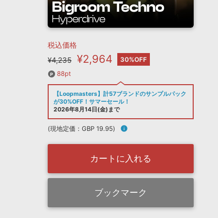
税込価格
¥2,964
¥4,235
30%OFF
88pt
【Loopmasters】計57ブランドのサンプルパック
が30%OFF！サマーセール！
2026年8月14日(金)まで
(現地定価：GBP 19.95)
info
カートに入れる
ブックマーク