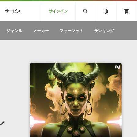
CK
SPITFIRE AUDIO
VIENNA
search
attach_file
shopping_cart
サービス
サインイン
BSTEP
ELECTRONICA
EDM
ソフトウェア／ツール »
SONICWIREブログ »
お問い合わせ »
ジャンル
メーカー
フォーマット
ランキング
のための無
ボーカルパートの制作が自由自在な、次世代
W
効果音
BGM
型ボーカル・エディタ
製品一覧
テクニカルサポート窓口
カテゴリ
製品購入前のご質問・ご相談
メーカー
ランキング
ン