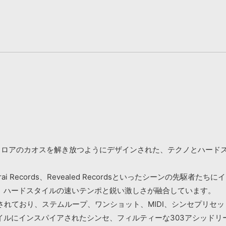
純粋なダンスフロアのカオスを解き放つようにデザインされた、テクノと
public、Kurai Records、Revealed Recordsといった
、ハードスタイルの速いテンポと鋭い激しさが融合しています。
されており、ステムループ、ワンショット、MIDI、シンセプリセ
イルにインスパイアされたシンセ、フィルティーな303アシッドリ