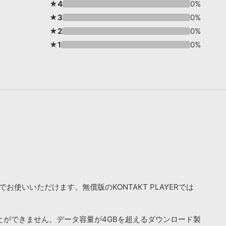
★4
0%
★3
0%
★2
0%
★1
0%
お使いいただけます。無償版のKONTAKT PLAYERでは
ことができません。データ容量が4GBを超えるダウンロード製