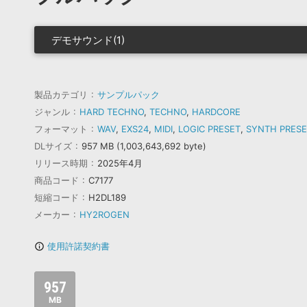
デモサウンド(1)
製品カテゴリ
サンプルパック
ジャンル
HARD TECHNO
,
TECHNO
,
HARDCORE
フォーマット
WAV
,
EXS24
,
MIDI
,
LOGIC PRESET
,
SYNTH PRESE
DLサイズ
957 MB (1,003,643,692 byte)
リリース時期
2025年4月
商品コード
C7177
短縮コード
H2DL189
メーカー
HY2ROGEN
使用許諾契約書
info_outline
957
MB