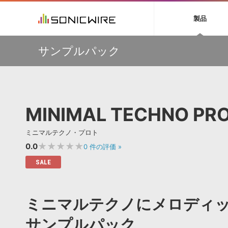
初音ミク NT
鏡音リン・レン V
製品
EZ DRUMMER 3
SERUM
ラ
ソフト音源 »
キャンペーン »
製品サポート情報 »
プラグ
特集 »
DTMガ
サンプルパック
音楽ダウンロードカード製作サービス
独立系ミ
ソフト音源
プラグ
製品一覧
【50％OFF】Soundiron 期間限定セール！人気のクワイ
VOCALOID4 ENGINE製品サポート
製品一覧
特集一覧
DTM初心
ービス
ヤ音源、ストリングス音源が特別価格！
EZ DRUMMER ENGINE製品サポート
楽器＆カテゴリ
カテゴリ
インタビ
サンプル
Audiomodern Summer Sale！全製品35％OFF！
KONTAKT PLAYER 5製品サポート
メーカー
メーカー
TIPS記事
万物を創造するシンセ『Avenger 2』や拡張音源が
VIENNA INSTRUMENTS製品サポート
バーチャルシ
33％OFF！Vengeance Soundサマーセール！
エンジン
ランキン
APS
SLS
MINIMAL TECHNO PR
サウンド・ラ
【AudioThing】古典的なラテン・サウンドを収録した
ランキング
『LATIN PERCUSSION』が51％OFF！
オーディオ・
BGMやセリフの抽出・削除を実現する音声
製品の仕様
【HEAVYOCITY】サマーセール Reloaded！シネマティ
サンプルパッ
ミニマルテクノ・プロト
分離サービス
規制作・
ック音源 / エフェクト最大75%OFF！
★★★★★
0.0
0
件の評価
»
DAW »
効果音 
SALE
Ableton Live
製品一覧
Bitwig
カテゴリ
ミニマルテクノにメロディ
Cubase
メーカー
FL Studio
ランキン
サンプルパック
SoundBridge
シングル