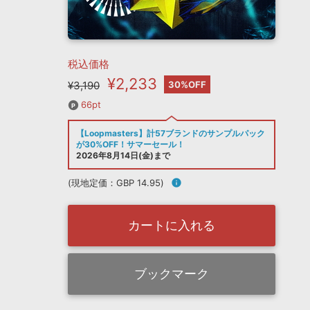
税込価格
¥2,233
¥3,190
30%OFF
66pt
【Loopmasters】計57ブランドのサンプルパック
が30%OFF！サマーセール！
2026年8月14日(金)まで
(現地定価：GBP 14.95)
info
カートに入れる
ブックマーク