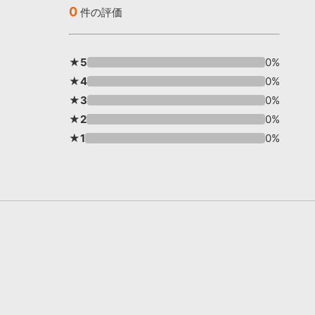
0
件の評価
★5
0%
★4
0%
★3
0%
★2
0%
★1
0%