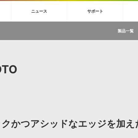
4X
巡音ルカ V4X
MEIKO V3
KAITO V3
VOCALOID
TOONTRA
ニュース
サポート
イセンスフリーBGM
サンプルパックを試そう
ボーカル抜き出し
DU
FAQ »
イン・エフェクト »
イド »
サンプルパック »
ニュースレター »
TRANCE
MUTANT
ROUTER.FM
SONOCA
製品一覧
サウンド素材の効率的な一元管理
ュージシャン向けの楽曲配信流通サ
Piapro Studio / Vocaloid4関連
イン・エフェクト
サンプルパック
ソフトウェア／ツール
DA
償ソフトウェア
者ガイド
製品一覧
バックナンバー一覧
初音ミク V4X関連
ュー一覧
パックを体験してみよう
ジャンル
購読のお申し込み
EZdrummer 3関連
一覧
メーカー
VIENNA関連
ンガー・ラインナップ
グ
フォーマット
OTO
イセンシング・サービス
オンラインストアガイド
ランキング
プロセッシング・サービス
ヘルプ
や要件に応じたBGM/効果音の新
クを試そう！
ライセンス提供
BGM »
»
製品一覧
ジャンル
ックかつアシッドなエッジを加え
メーカー
ランキング
グ
シングルBGM
効果音