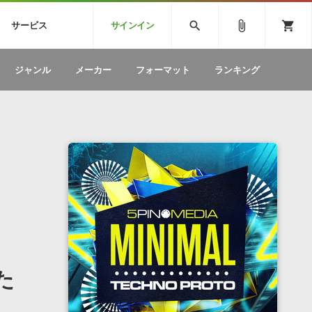
CK
SPITFIRE AUDIO
VIENNA
search
attach_file
shopping_cart
サービス
サインイン
BSTEP
ELECTRONICA
EDM
ソフトウェア／ツール »
SONICWIREブログ »
お問い合わせ »
ジャンル
メーカー
フォーマット
ランキング
のための無
ボーカルパートの制作が自由自在な、次世代
W
効果音
BGM
型ボーカル・エディタ
製品一覧
テクニカルサポート窓口
カテゴリ
製品購入前のご質問・ご相談
メーカー
ランキング
た