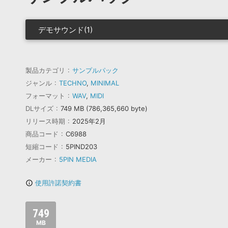
デモサウンド(1)
製品カテゴリ
サンプルパック
ジャンル
TECHNO
,
MINIMAL
フォーマット
WAV
,
MIDI
DLサイズ
749 MB (786,365,660 byte)
リリース時期
2025年2月
商品コード
C6988
短縮コード
5PIND203
メーカー
5PIN MEDIA
使用許諾契約書
info_outline
749
MB