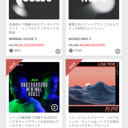
先進的かつ洗練されたアンダーグラ
厳選されたディープでミニマルなテ
ウンド・ミニマルテクノサウンドを
クノのMIDIコレクション
収録
MINIMAL HOUSE 5
MONDO MIDI 2
¥3,179
¥2,225(30%OFF)
¥6,380
¥4,466(30%OFF)
66pt
133pt
シーンの最前線で活躍するJNJSの
リラックスしたグルーヴ、メロウな
シグネチャーサウンドを詰め込んだ
シンセ、ウォームなバイブスを集め
ハウスサンプルパック
たチルハウスサンプルパック