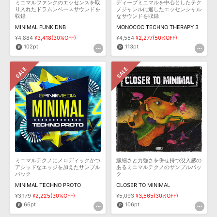
ミニマルファンクのエッセンスを取
ディープミニマルを中心としたテク
り入れたドラムンベースサウンドを
ノジャンルに適したエッセンシャル
収録
なサウンドを収録
MINIMAL FUNK DNB
MONOCOC TECHNO THERAPY 3
¥4,884
¥3,418(30%OFF)
¥4,554
¥2,277(50%OFF)
102pt
113pt
ミニマルテクノにメロディックかつ
繊細さと力強さを併せ持つ没入感の
アシッドなエッジを加えたサンプル
あるミニマルテクノのサンプルパッ
パック
ク
MINIMAL TECHNO PROTO
CLOSER TO MINIMAL
¥3,179
¥2,225(30%OFF)
¥5,093
¥3,565(30%OFF)
66pt
106pt