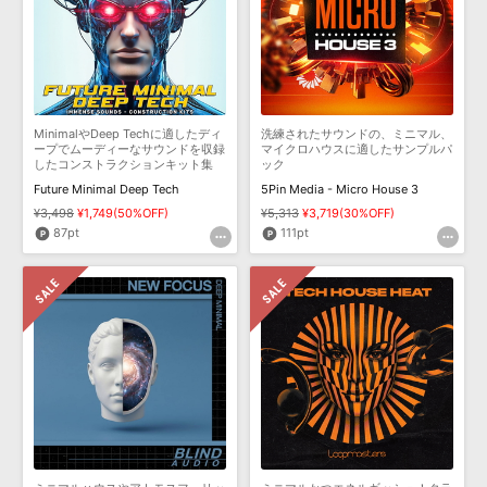
MinimalやDeep Techに適したディ
洗練されたサウンドの、ミニマル、
ープでムーディーなサウンドを収録
マイクロハウスに適したサンプルパ
したコンストラクションキット集
ック
Future Minimal Deep Tech
5Pin Media - Micro House 3
¥3,498
¥1,749(50%OFF)
¥5,313
¥3,719(30%OFF)
87pt
111pt