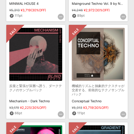
MINIMAL HOUSE 4
Mainground Techno Vol. 9 by NoNameLeft
¥5,313
¥3,719(30%OFF)
¥4,246
¥2,972(30%OFF)
111pt
89pt
反復と緊張が深層へ誘う、ダークテ
機械的リズムと抽象的テクスチャが
クノのサンプルパック
交差する、前衛的なテクノサンプル
パック
Mechanism - Dark Techno
Conceptual Techno
¥3,179
¥2,225(30%OFF)
¥5,313
¥3,719(30%OFF)
66pt
111pt