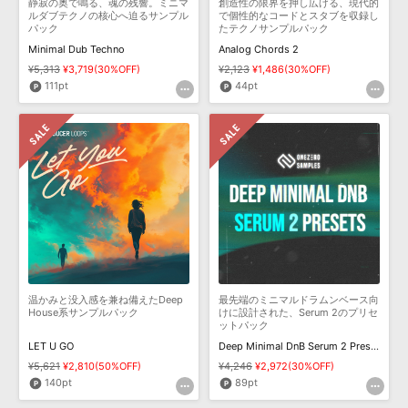
静寂の奥で鳴る、魂の残響。ミニマ
創造性の限界を押し広げる、現代的
ルダブテクノの核心へ迫るサンプル
で個性的なコードとスタブを収録し
パック
たテクノサンプルパック
Minimal Dub Techno
Analog Chords 2
¥5,313
¥3,719(30%OFF)
¥2,123
¥1,486(30%OFF)
111pt
44pt
温かみと没入感を兼ね備えたDeep
最先端のミニマルドラムンベース向
House系サンプルパック
けに設計された、Serum 2のプリセ
ットパック
LET U GO
Deep Minimal DnB Serum 2 Presets
¥5,621
¥2,810(50%OFF)
¥4,246
¥2,972(30%OFF)
140pt
89pt