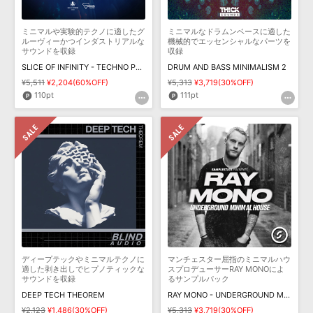
ミニマルや実験的テクノに適したグ
ミニマルなドラムンベースに適した
ルーヴィーかつインダストリアルな
機械的でエッセンシャルなパーツを
サウンドを収録
収録
SLICE OF INFINITY - TECHNO PERCUSSION AND FX
DRUM AND BASS MINIMALISM 2
¥5,511
¥2,204(60%OFF)
¥5,313
¥3,719(30%OFF)
110pt
111pt
ディープテックやミニマルテクノに
マンチェスター屈指のミニマルハウ
適した剥き出しでヒプノティックな
スプロデューサーRAY MONOによ
サウンドを収録
るサンプルパック
DEEP TECH THEOREM
RAY MONO - UNDERGROUND MINIMAL HOUSE
¥2,123
¥1,486(30%OFF)
¥5,313
¥3,719(30%OFF)