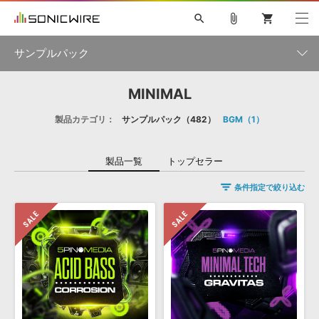
search
attach_file
shopping_cart
サンプルパック
MINIMAL
初音ミク NT
鏡音リン・レン V4X
巡音ルカ V4X
MEIKO V3
製品一覧
ソフト音源 »
KAITO V3
VOCALOID
TOONTRACK
SPITFIRE AUDIO
製品カテゴリ：
サンプルパック
482
BGM
1
VIENNA
EZ DRUMMER 3
SERUM
ライセンスフリーBGM
プラグイン・エフェクト »
サンプルパックを試そう
ボーカル抜き出し
DUBSTEP
ジャンル
キャンペーン »
製品一覧
トップセラー
ELECTRONICA
EDM
TRANCE
MUTANT
ROUTER.FM
条件指定で絞り込む
SONOCA
サンプルパック »
特集 »
製品サポート情報 »
メーカー
ソフト音源
プラグイン・エフェクト
サンプルパック
ソフトウェア／ツール »
ニュースレター »
DTMガイド »
ソフトウェア／ツール
DAW
効果音
BGM
音楽カード
製作サービス
フォーマット
DAW »
SONICWIREブログ »
FAQ »
楽曲配信流通
サービス
ランキング