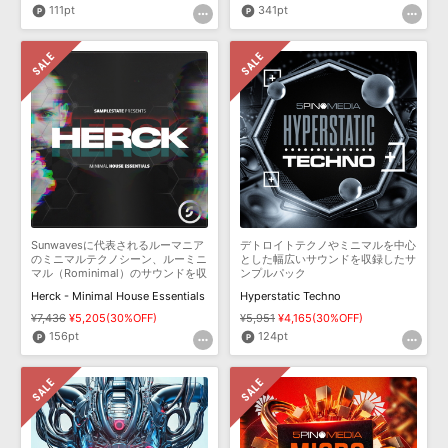
111pt
341pt
Sunwavesに代表されるルーマニア
デトロイトテクノやミニマルを中心
のミニマルテクノシーン、ルーミニ
とした幅広いサウンドを収録したサ
マル（Rominimal）のサウンドを収
ンプルパック
録
Herck - Minimal House Essentials
Hyperstatic Techno
¥7,436
¥5,205(30%OFF)
¥5,951
¥4,165(30%OFF)
156pt
124pt