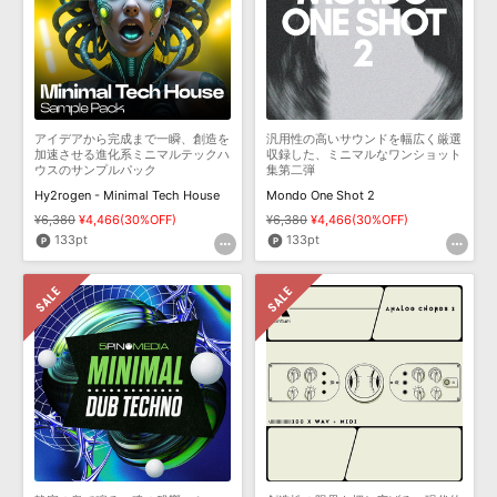
アイデアから完成まで一瞬、創造を
汎用性の高いサウンドを幅広く厳選
加速させる進化系ミニマルテックハ
収録した、ミニマルなワンショット
ウスのサンプルパック
集第二弾
Hy2rogen - Minimal Tech House
Mondo One Shot 2
¥6,380
¥4,466(30%OFF)
¥6,380
¥4,466(30%OFF)
133pt
133pt