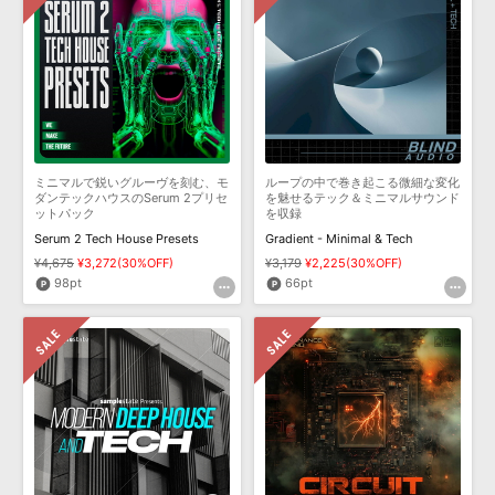
ミニマルで鋭いグルーヴを刻む、モ
ループの中で巻き起こる微細な変化
ダンテックハウスのSerum 2プリセ
を魅せるテック＆ミニマルサウンド
ットパック
を収録
Serum 2 Tech House Presets
Gradient - Minimal & Tech
¥4,675
¥3,272(30%OFF)
¥3,179
¥2,225(30%OFF)
98pt
66pt