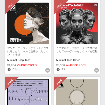
アンダーグラウンドなテックハウス
ミニマルテックやテックハウスに適
に適したミニマルで洗練されたサウ
したグルーヴィーなサウンドを収録
ンドを収録
Minimal Deep Tech
Minimal Tech Glitch
¥4,884
¥3,418(30%OFF)
¥6,380
¥4,466(30%OFF)
102pt
133pt