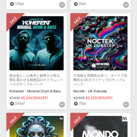
136pt
91pt
削ぎ落としの美学と精密さが宿る、
不気味な雰囲気を持つ、ダークで攻
闇を震わせる精密設計のドラムンベ
撃的なUKダブステップのサンプル
ースのサンプルパック
パック
Koherent - Minimal Drum & Bass
Noctek - UK Dubstep
¥7,436
¥5,205(30%OFF)
¥3,608
¥2,525(30%OFF)
260pt
75pt