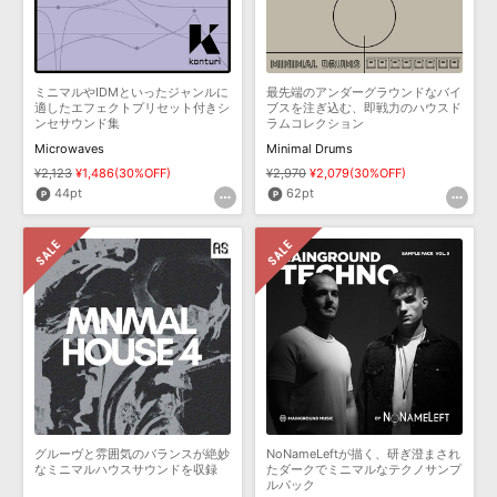
ミニマルやIDMといったジャンルに
最先端のアンダーグラウンドなバイ
適したエフェクトプリセット付きシ
ブスを注ぎ込む、即戦力のハウスド
ンセサウンド集
ラムコレクション
Microwaves
Minimal Drums
¥2,123
¥1,486(30%OFF)
¥2,970
¥2,079(30%OFF)
44pt
62pt
グルーヴと雰囲気のバランスが絶妙
NoNameLeftが描く、研ぎ澄まされ
なミニマルハウスサウンドを収録
たダークでミニマルなテクノサンプ
ルパック