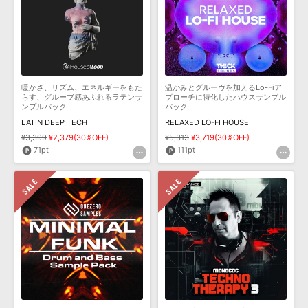
暖かさ、リズム、エネルギーをもた
温かみとグルーヴを加えるLo-Fiア
らす、グルーブ感あふれるラテンサ
プローチに特化したハウスサンプル
ンプルパック
パック
LATIN DEEP TECH
RELAXED LO-FI HOUSE
¥3,399
¥2,379(30%OFF)
¥5,313
¥3,719(30%OFF)
71pt
111pt