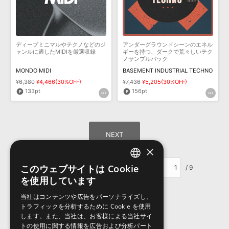
ディープミニマルやテクノなどのジ
アンダーグラウンドシーンのエネル
ャンルに適したMIDIを厳選収録
ギーを持つ、ダークで荒々しいテク
ノサンプルパック
MONDO MIDI
BASEMENT INDUSTRIAL TECHNO
¥6,380
¥4,466(30%OFF)
¥7,436
¥5,205(30%OFF)
133pt
156pt
×
このウェブサイトは Cookie
ページ移動：
/ 9
ENGLISH
を使用しています
JAPANESE
当社はコンテンツや広告をパーソナライズし、
トラフィックを分析するために Cookie を使用
します。また、当社は、お客様による当社サイ
トの使用に関する情報を広告および分析パート