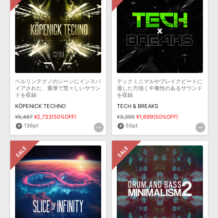
ベルリンテクノのシーンにインスパ
テックミニマルやブレイクビートに
イアされた、重厚で荒々しいサウン
適した力強く中毒性のあるサウンド
ドを収録
を収録
KÖPENICK TECHNO
TECH & BREAKS
¥5,467
¥2,733(50%OFF)
¥3,399
¥1,699(50%OFF)
136pt
50pt