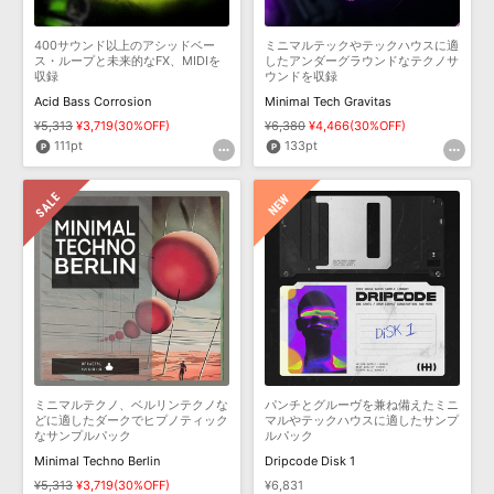
効果音 »
お問い合わせ »
無償のサウンド
管理ソフト
400サウンド以上のアシッドベー
ミニマルテックやテックハウスに適
ス・ループと未来的なFX、MIDIを
したアンダーグラウンドなテクノサ
BGM »
収録
ウンドを収録
次世代型
ボーカル・エディタ
Acid Bass Corrosion
Minimal Tech Gravitas
¥5,313
¥3,719(30%OFF)
¥6,380
¥4,466(30%OFF)
111pt
133pt
APS
映像のBGM・
セリフを音声分離
SLS
音素材の制作・
ライセンス提供
ミニマルテクノ、ベルリンテクノな
パンチとグルーヴを兼ね備えたミニ
どに適したダークでヒプノティック
マルやテックハウスに適したサンプ
なサンプルパック
ルパック
Minimal Techno Berlin
Dripcode Disk 1
¥5,313
¥3,719(30%OFF)
¥6,831