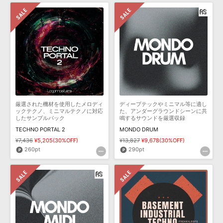
厳選された機材を使用したメロディ
ディープテックやミニマル等に適し
ックテクノ、ミニマルテクノに対応
た、アンダーグラウンドシーンに共
したサンプルパック
鳴するサウンドを厳選収録
TECHNO PORTAL 2
MONDO DRUM
¥7,436
¥5,205(30%OFF)
¥13,827
¥9,678(30%OFF)
260pt
290pt