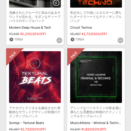
洗練されたグルーヴと深みのあるサ
剥き出しで力強いエネルギーに満ち
ウンドが交わる、モダンなディープ
たダークでハードなテクノサンプル
ハウスのサンプルパック
パック
Modern Deep House & Tech
Circuit Techno
¥7,436
¥5,205(30%OFF)
¥5,467
¥2,733(50%OFF)
156pt
136pt
アナログとデジタルを融合させた実
アシッドなベースラインや疾走感に
験的なサウンドデザインが特徴のテ
満ちたな雰囲気が特徴のテクノ／ミ
クノサンプルパック
ニマルサンプルパック
Soniqe - Textural Beats
Music4Aliens - Minimal & Techno 3
¥5,467
¥2,733(50%OFF)
¥3,641
¥1,820(50%OFF)