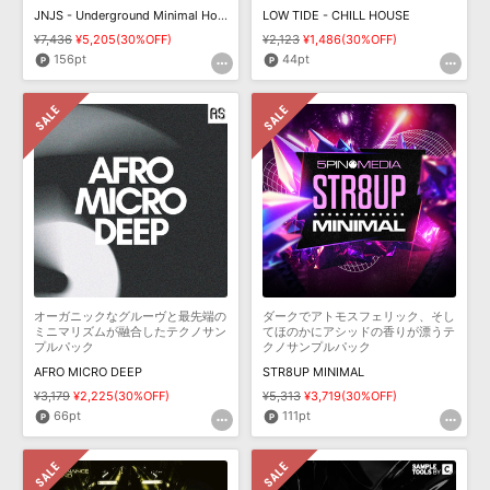
JNJS - Underground Minimal House
LOW TIDE - CHILL HOUSE
¥7,436
¥5,205(30%OFF)
¥2,123
¥1,486(30%OFF)
156pt
44pt
オーガニックなグルーヴと最先端の
ダークでアトモスフェリック、そし
ミニマリズムが融合したテクノサン
てほのかにアシッドの香りが漂うテ
プルパック
クノサンプルパック
AFRO MICRO DEEP
STR8UP MINIMAL
¥3,179
¥2,225(30%OFF)
¥5,313
¥3,719(30%OFF)
66pt
111pt