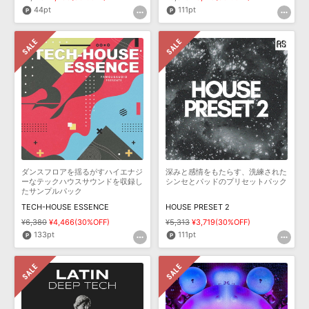
44pt
111pt
ダンスフロアを揺るがすハイエナジ
深みと感情をもたらす、洗練された
ーなテックハウスサウンドを収録し
シンセとパッドのプリセットパック
たサンプルパック
TECH-HOUSE ESSENCE
HOUSE PRESET 2
¥6,380
¥4,466(30%OFF)
¥5,313
¥3,719(30%OFF)
133pt
111pt