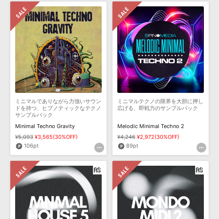
ミニマルでありながら力強いサウン
ミニマルテクノの限界を大胆に押し
ドを持つ、ヒプノティックなテクノ
広げる、即戦力のサンプルパック
サンプルパック
Minimal Techno Gravity
Melodic Minimal Techno 2
¥5,093
¥3,565(30%OFF)
¥4,246
¥2,972(30%OFF)
106pt
89pt