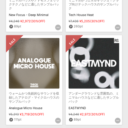
ミニマルハウスやアトモスフェリッ
ミニマルかつエネルギッシュ！クラ
クテクノなどに適したサンプルパッ
ブ向けテックハウスのサンプルパッ
ク
ク
New Focus - Deep Minimal
Tech House Heat
¥4,246
¥2,972(30%OFF)
¥7,436
¥5,205(30%OFF)
89pt
260pt
ウォームかつ先鋭的なサウンドを収
アンダーグラウンドな雰囲気の、ミ
録したアナログ・マイクロハウスの
ニマルハウスなどに適したサンプル
サンプルパック
パック
Analogue Micro House
EASTMYND
¥5,313
¥3,719(30%OFF)
¥4,246
¥2,972(30%OFF)
111pt
89pt