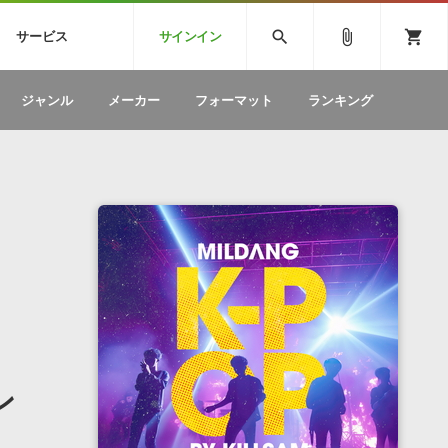
CK
SPITFIRE AUDIO
VIENNA
search
attach_file
shopping_cart
サービス
サインイン
BSTEP
ELECTRONICA
EDM
ソフトウェア／ツール »
SONICWIREブログ »
お問い合わせ »
ジャンル
メーカー
フォーマット
ランキング
のための無
ボーカルパートの制作が自由自在な、次世代
W
効果音
BGM
型ボーカル・エディタ
製品一覧
テクニカルサポート窓口
カテゴリ
製品購入前のご質問・ご相談
メーカー
ランキング
ン