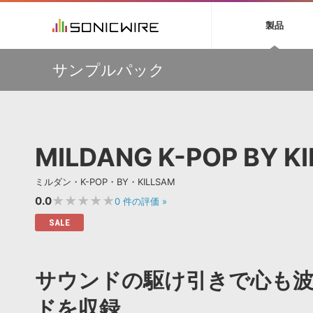
初音ミク NT
鏡音リン・レン V
製品
EZ DRUMMER 3
SERUM
ラ
ソフト音源 »
キャンペーン »
製品サポート情報 »
プラグ
特集 »
DTMガ
サンプルパック
音楽ダウンロードカード製作サービス
独立系ミ
ソフト音源
プラグ
製品一覧
【50％OFF】Soundiron 期間限定セール！人気のクワイ
VOCALOID4 ENGINE製品サポート
製品一覧
特集一覧
DTM初心
ービス
ヤ音源、ストリングス音源が特別価格！
EZ DRUMMER ENGINE製品サポート
楽器＆カテゴリ
カテゴリ
インタビ
サンプル
Audiomodern Summer Sale！全製品35％OFF！
KONTAKT PLAYER 5製品サポート
メーカー
メーカー
TIPS記事
万物を創造するシンセ『Avenger 2』や拡張音源が
VIENNA INSTRUMENTS製品サポート
バーチャルシ
33％OFF！Vengeance Soundサマーセール！
エンジン
ランキン
APS
SLS
MILDANG K-POP BY K
サウンド・ラ
【AudioThing】古典的なラテン・サウンドを収録した
ランキング
『LATIN PERCUSSION』が51％OFF！
オーディオ・
BGMやセリフの抽出・削除を実現する音声
製品の仕様
【HEAVYOCITY】サマーセール Reloaded！シネマティ
サンプルパッ
ミルダン・K-POP・BY・KILLSAM
分離サービス
規制作・
ック音源 / エフェクト最大75%OFF！
★★★★★
0.0
0
件の評価
»
DAW »
効果音 
SALE
Ableton Live
製品一覧
Bitwig
カテゴリ
サウンドの駆け引きで心も波
Cubase
メーカー
FL Studio
ランキン
ドを収録
SoundBridge
シングル