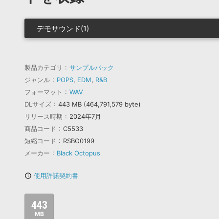
デモサウンド(1)
製品カテゴリ
サンプルパック
ジャンル
POPS
,
EDM
,
R&B
フォーマット
WAV
DLサイズ
443 MB (464,791,579 byte)
リリース時期
2024年7月
商品コード
C5533
短縮コード
RSBO0199
メーカー
Black Octopus
使用許諾契約書
info_outline
443
MB