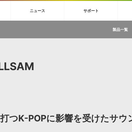
4X
巡音ルカ V4X
MEIKO V3
KAITO V3
VOCALOID
TOONTRA
ニュース
サポート
イセンスフリーBGM
サンプルパックを試そう
ボーカル抜き出し
DU
FAQ »
イン・エフェクト »
イド »
サンプルパック »
ニュースレター »
TRANCE
MUTANT
ROUTER.FM
SONOCA
製品一覧
サウンド素材の効率的な一元管理
ュージシャン向けの楽曲配信流通サ
Piapro Studio / Vocaloid4関連
イン・エフェクト
サンプルパック
ソフトウェア／ツール
DA
償ソフトウェア
者ガイド
製品一覧
バックナンバー一覧
初音ミク V4X関連
ュー一覧
パックを体験してみよう
ジャンル
購読のお申し込み
EZdrummer 3関連
一覧
メーカー
VIENNA関連
ンガー・ラインナップ
グ
フォーマット
ILLSAM
イセンシング・サービス
オンラインストアガイド
ランキング
プロセッシング・サービス
ヘルプ
や要件に応じたBGM/効果音の新
クを試そう！
ライセンス提供
BGM »
»
製品一覧
ジャンル
打つK-POPに影響を受けたサウ
メーカー
ランキング
グ
シングルBGM
効果音