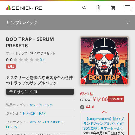
search
attach_file
shopping_cart
サンプルパック
BOO TRAP - SERUM
初音ミク NT
鏡音リン・レン V4X
巡音ルカ V4X
MEIKO V3
製品一覧
ソフト音源 »
PRESETS
KAITO V3
VOCALOID
TOONTRACK
SPITFIRE AUDIO
ブー・トラップ・SERUMプリセット
VIENNA
EZ DRUMMER 3
SERUM
ライセンスフリーBGM
★★★★★
0.0
0
»
プラグイン・エフェクト »
サンプルパックを試そう
ボーカル抜き出し
DUBSTEP
ジャンル
キャンペーン »
SALE
ELECTRONICA
EDM
TRANCE
MUTANT
ROUTER.FM
ミステリーと恐怖の雰囲気を合わせ持
SONOCA
サンプルパック »
つトラップのサンプルパック
特集 »
製品サポート情報 »
メーカー
デモサウンド(1)
税込価格
ソフト音源
プラグイン・エフェクト
サンプルパック
¥1,486
ソフトウェア／ツール »
30%OFF
¥2,123
ニュースレター »
DTMガイド »
製品カテゴリ
サンプルパック
ソフトウェア／ツール
DAW
効果音
BGM
44pt
音楽カード
製作サービス
フォーマット
ジャンル
HIPHOP
,
TRAP
DAW »
【Loopmasters】計57ブ
SONICWIREブログ »
フォーマット
WAV
,
SYNTH PRESET
,
FAQ »
ランドのサンプルパックが
楽曲配信流通
サービス
SERUM
30%OFF！サマーセール！
ランキング
2026年8月14日(金)まで