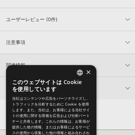
ユーザーレビュー (0件)
収録ファイル一覧
平均評価
0
★★★★★
注意事項
0
件の評価
KONTAKTフォーマットについて：
サンプルパック製品の
★5
0%
KONTAKTフォーマットは、
製品版KONTAKT（別売）
に読み込ん
関連情報
★4
0%
でお使いいただけます。無償版のKONTAKT PLAYERではお使いい
×
★3
0%
ただけませんので、ご注意ください。また、「ライブラリ・タブ」
【Loopmasters】計57ブランドのサンプルパックが30%OFF！サ
★2
0%
への表示にも対応しておりません。
このウェブサイトは Cookie
ENGLISH
マーセール！
★1
0%
関連サポート情報
を使用しています
4GBを超えるデータに関するご注意：
FAT32でフォーマットされた
JAPANESE
DABRO MUSIC 製品一覧
HDDには、1ファイル4GBを超えるデータを格納することができま
レビューをもっと見る »
当社はコンテンツや広告をパーソナライズし、
せん。データ容量が4GBを超えるダウンロード製品をご購入いただ
BOO TRAP - SERUM PRESETSのサポート情報
トラフィックを分析するために Cookie を使用
Xfer Records社『SERUM』のプリセット読み込み方法
きます際には、NTFSやHFS＋でフォーマットされたHDDをご用意
します。また、当社は、お客様による当社サイ
いただく必要がございます。
2025.09.16
トの使用に関する情報を広告および分析パート
ナーと共有します。これらの情報は、お客様が
製品の購入手続き完了後、受注確認メールとシリアルナンバーをお
マークのついた情報は、該当する製品のご購入ユーザー様専用となって
提供した他の情報、またはお客様によるサービ
知らせするメールの2通が送信されます。メールに記載されており
おります。ご覧頂くには、該当する製品をご購入頂く必要がございます。
スの使用から収集した他の情報と組み合わされ