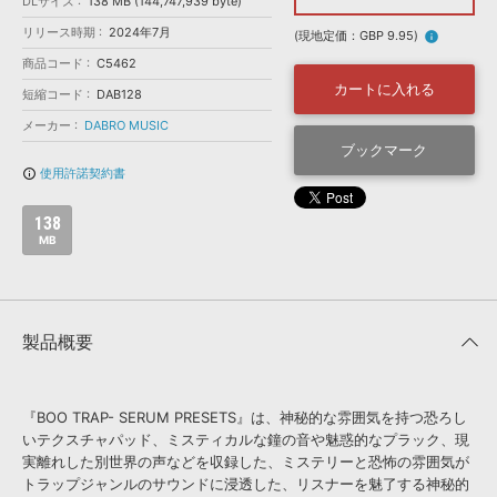
効果音 »
DLサイズ
138 MB (144,747,939 byte)
お問い合わせ »
リリース時期
2024年7月
無償のサウンド
管理ソフト
(現地定価：GBP 9.95)
info
商品コード
C5462
BGM »
カートに入れる
短縮コード
DAB128
次世代型
ボーカル・エディタ
メーカー
DABRO MUSIC
ブックマーク
APS
映像のBGM・
セリフを音声分離
使用許諾契約書
info_outline
138
SLS
音素材の制作・
ライセンス提供
MB
製品概要
『BOO TRAP- SERUM PRESETS』は、神秘的な雰囲気を持つ恐ろし
いテクスチャパッド、ミスティカルな鐘の音や魅惑的なプラック、現
実離れした別世界の声などを収録した、ミステリーと恐怖の雰囲気が
トラップジャンルのサウンドに浸透した、リスナーを魅了する神秘的