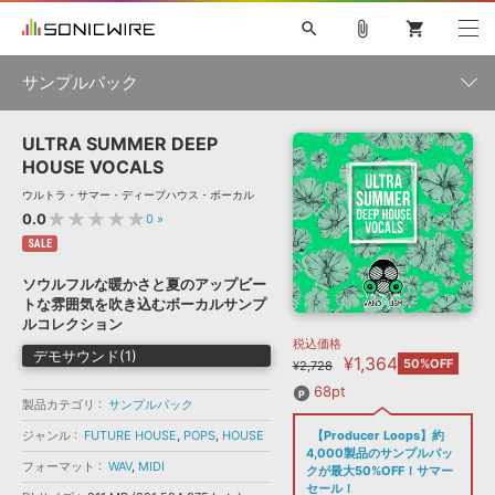
search
attach_file
shopping_cart
サンプルパック
ULTRA SUMMER DEEP
初音ミク NT
鏡音リン・レン V4X
巡音ルカ V4X
MEIKO V3
製品一覧
ソフト音源 »
HOUSE VOCALS
KAITO V3
VOCALOID
TOONTRACK
SPITFIRE AUDIO
ウルトラ・サマー・ディープハウス・ボーカル
VIENNA
EZ DRUMMER 3
SERUM
ライセンスフリーBGM
★★★★★
0.0
0
»
プラグイン・エフェクト »
サンプルパックを試そう
ボーカル抜き出し
DUBSTEP
ジャンル
キャンペーン »
SALE
ELECTRONICA
EDM
TRANCE
MUTANT
ROUTER.FM
ソウルフルな暖かさと夏のアップビー
SONOCA
サンプルパック »
トな雰囲気を吹き込むボーカルサンプ
特集 »
製品サポート情報 »
メーカー
ルコレクション
税込価格
ソフト音源
プラグイン・エフェクト
サンプルパック
デモサウンド(1)
¥1,364
ソフトウェア／ツール »
50%OFF
¥2,728
ニュースレター »
DTMガイド »
ソフトウェア／ツール
DAW
効果音
BGM
68pt
音楽カード
製作サービス
フォーマット
製品カテゴリ
サンプルパック
DAW »
ジャンル
FUTURE HOUSE
,
POPS
,
HOUSE
【Producer Loops】約
SONICWIREブログ »
FAQ »
4,000製品のサンプルパッ
楽曲配信流通
サービス
フォーマット
WAV
,
MIDI
クが最大50%OFF！サマー
ランキング
セール！