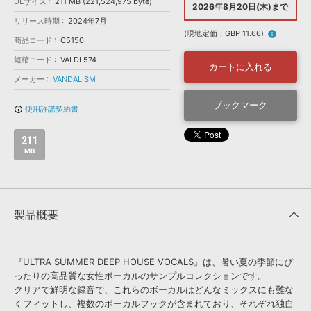
効果音 »
DLサイズ
211 MB (221,524,975 byte)
2026年8月20日(木)まで
お問い合わせ »
リリース時期
2024年7月
無償のサウンド
管理ソフト
(現地定価：GBP 11.66)
info
商品コード
C5150
BGM »
短縮コード
VALDL574
次世代型
ボーカル・エディタ
カートに入れる
メーカー
VANDALISM
APS
ブックマーク
映像のBGM・
セリフを音声分離
使用許諾契約書
info_outline
211
SLS
音素材の制作・
ライセンス提供
MB
製品概要
『ULTRA SUMMER DEEP HOUSE VOCALS』は、暑い夏の季節にぴ
ったりの高品質な女性ボーカルのサンプルコレクションです。
クリアで鮮明な録音で、これらのボーカルはどんなミックスにも難な
くフィットし、複数のボーカルフックが含まれており、それぞれ独自