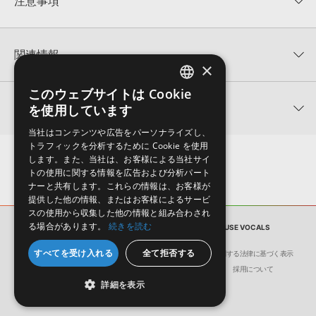
注意事項
0
件の評価
KONTAKTフォーマットについて：
サンプルパック製品の
★5
0%
KONTAKTフォーマットは、
製品版KONTAKT（別売）
に読み込ん
関連情報
★4
0%
でお使いいただけます。無償版のKONTAKT PLAYERではお使いい
×
★3
0%
ただけませんので、ご注意ください。また、「ライブラリ・タブ」
【Producer Loops】約4,000タイトルのサンプルパックが最大
★2
0%
への表示にも対応しておりません。
このウェブサイトは Cookie
ENGLISH
50%OFF！サマーセール！
★1
0%
関連サポート情報
を使用しています
4GBを超えるデータに関するご注意：
FAT32でフォーマットされた
JAPANESE
VANDALISM 製品一覧
HDDには、1ファイル4GBを超えるデータを格納することができま
レビューをもっと見る »
当社はコンテンツや広告をパーソナライズし、
せん。データ容量が4GBを超えるダウンロード製品をご購入いただ
ULTRA SUMMER DEEP HOUSE VOCALSのサポート情報
トラフィックを分析するために Cookie を使用
MIDI形式サンプルパックの追加方法
きます際には、NTFSやHFS＋でフォーマットされたHDDをご用意
します。また、当社は、お客様による当社サイ
いただく必要がございます。
2022.06.06
トの使用に関する情報を広告および分析パート
ナーと共有します。これらの情報は、お客様が
製品の購入手続き完了後、受注確認メールとシリアルナンバーをお
マークのついた情報は、該当する製品のご購入ユーザー様専用となって
提供した他の情報、またはお客様によるサービ
知らせするメールの2通が送信されます。メールに記載されており
おります。ご覧頂くには、該当する製品をご購入頂く必要がございます。
スの使用から収集した他の情報と組み合わされ
ます説明に沿って、製品のダウンロード／導入を行って下さい。
る場合があります。
続きを読む
サンプルパック
ULTRA SUMMER DEEP HOUSE VOCALS
サンプルパック製品には、原則として日本語版操作マニュアルをご
ULTRA SUMMER DEEP HOUSE VOCALSのサポート情報
すべてを受け入れる
全て拒否する
用意しておりません。ご購入後のご不明点や詳細に関するお問い合
会社概要
環境保護（CSR）への取り組み
特定商取引に関する法律に基づく表示
わせなどは
テクニカルサポート
までご連絡ください。
サイト動作環境
利用規約
個人情報の保護について
採用について
詳細を表示
デモソングは、製品収録サウンドを使ってできることを紹介するた
めのデモンストレーション用の楽曲です。原則として、デモソング