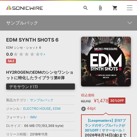
search
attach_file
shopping_cart
サンプルパック
EDM SYNTH SHOTS 6
初音ミク NT
鏡音リン・レン V4X
巡音ルカ V4X
MEIKO V3
製品一覧
ソフト音源 »
EDM シンセ・ショット 6
KAITO V3
VOCALOID
TOONTRACK
SPITFIRE AUDIO
★★★★★
0.0
0
»
VIENNA
EZ DRUMMER 3
SERUM
ライセンスフリーBGM
SALE
プラグイン・エフェクト »
サンプルパックを試そう
ボーカル抜き出し
DUBSTEP
ジャンル
キャンペーン »
HY2ROGENのEDMのシンセワンショ
ELECTRONICA
EDM
TRANCE
MUTANT
ROUTER.FM
ットに特化したライブラリ第6弾
SONOCA
サンプルパック »
特集 »
デモサウンド(1)
製品サポート情報 »
メーカー
税込価格
ソフト音源
プラグイン・エフェクト
サンプルパック
¥1,478
製品カテゴリ
ソフトウェア／ツール »
サンプルパック
30%OFF
¥2,112
ニュースレター »
DTMガイド »
ソフトウェア／ツール
DAW
効果音
BGM
44pt
ジャンル
ELECTRO HOUSE
,
EDM
音楽カード
製作サービス
フォーマット
フォーマット
WAV
DAW »
【Loopmasters】計57ブ
SONICWIREブログ »
FAQ »
ランドのサンプルパックが
DLサイズ
66 MB (70,193,368 byte)
楽曲配信流通
サービス
30%OFF！サマーセール！
リリース時期
2018年11月
ランキング
2026年8月14日(金)まで