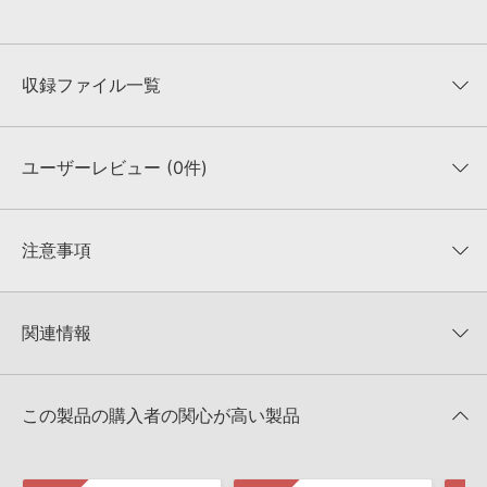
収録ファイル一覧
ユーザーレビュー (0件)
収録ファイル一覧
平均評価
0
★★★★★
注意事項
0
件の評価
KONTAKTフォーマットについて：
サンプルパック製品の
★5
0%
KONTAKTフォーマットは、
製品版KONTAKT（別売）
に読み込ん
関連情報
★4
0%
でお使いいただけます。無償版のKONTAKT PLAYERではお使いい
★3
0%
ただけませんので、ご注意ください。また、「ライブラリ・タブ」
【Loopmasters】計57ブランドのサンプルパックが30%OFF！サ
★2
0%
への表示にも対応しておりません。
マーセール！
★1
0%
この製品の購入者の関心が高い製品
4GBを超えるデータに関するご注意：
FAT32でフォーマットされた
HY2ROGEN 製品一覧
HDDには、1ファイル4GBを超えるデータを格納することができま
レビューをもっと見る »
せん。データ容量が4GBを超えるダウンロード製品をご購入いただ