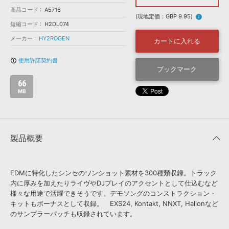
効果音 »
商品コード
お問い合わせ »
A5716
無償のサウンド
管理ソフト
(現地定価：GBP 9.95)
info
短縮コード
H2DL074
BGM »
メーカー
HY2ROGEN
カートに入れる
次世代型
ボーカル・エディタ
使用許諾契約書
info_outline
ブックマーク
APS
映像のBGM・
セリフを音声分離
66
MB
SLS
音素材の制作・
ライセンス提供
製品概要
EDMに特化したシンセのワンショット素材を300種類収録。トラック
内に厚みを加えたりライヴやDJプレイのアクセントとして仕込むなど
様々な用途で活躍できそうです。デモソングのコンストラクション・
キットもボーナスとして収録。 EXS24, Kontakt, NNXT, Halionなど
のサンプラーパッチも収録されています。