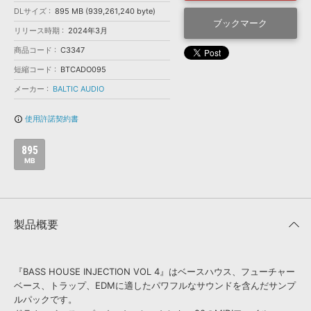
効果音 »
DLサイズ
895 MB (939,261,240 byte)
お問い合わせ »
無償のサウンド
管理ソフト
ブックマーク
リリース時期
2024年3月
BGM »
商品コード
C3347
次世代型
ボーカル・エディタ
短縮コード
BTCADO095
メーカー
BALTIC AUDIO
APS
映像のBGM・
セリフを音声分離
使用許諾契約書
info_outline
SLS
音素材の制作・
ライセンス提供
895
MB
製品概要
『BASS HOUSE INJECTION VOL 4』はベースハウス、フューチャー
ベース、トラップ、EDMに適したパワフルなサウンドを含んだサンプ
ルパックです。