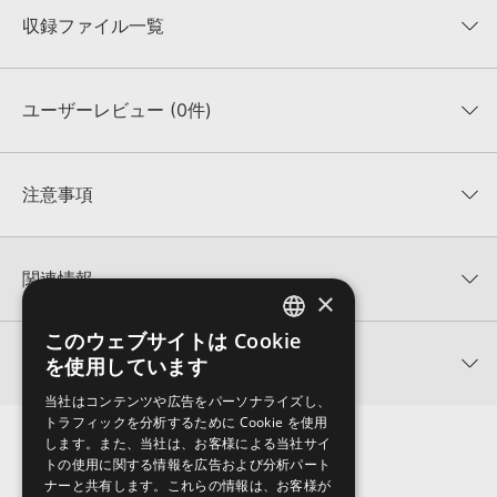
収録ファイル一覧
ユーザーレビュー (0件)
収録ファイル一覧
平均評価
0
★★★★★
注意事項
0
件の評価
KONTAKTフォーマットについて：
サンプルパック製品の
★5
0%
KONTAKTフォーマットは、
製品版KONTAKT（別売）
に読み込ん
関連情報
★4
0%
でお使いいただけます。無償版のKONTAKT PLAYERではお使いい
×
★3
0%
ただけませんので、ご注意ください。また、「ライブラリ・タブ」
BALTIC AUDIO 製品一覧
★2
0%
への表示にも対応しておりません。
このウェブサイトは Cookie
ENGLISH
★1
0%
関連サポート情報
を使用しています
BASS HOUSE INJECTION VOL 4のサポート情報
4GBを超えるデータに関するご注意：
FAT32でフォーマットされた
JAPANESE
HDDには、1ファイル4GBを超えるデータを格納することができま
レビューをもっと見る »
当社はコンテンツや広告をパーソナライズし、
せん。データ容量が4GBを超えるダウンロード製品をご購入いただ
トラフィックを分析するために Cookie を使用
Xfer Records社『SERUM』のプリセット読み込み方法
きます際には、NTFSやHFS＋でフォーマットされたHDDをご用意
します。また、当社は、お客様による当社サイ
いただく必要がございます。
2025.09.16
トの使用に関する情報を広告および分析パート
ナーと共有します。これらの情報は、お客様が
製品の購入手続き完了後、受注確認メールとシリアルナンバーをお