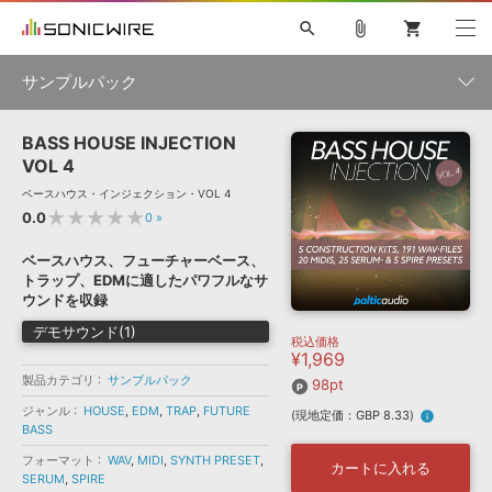
search
attach_file
shopping_cart
サンプルパック
BASS HOUSE INJECTION
初音ミク NT
鏡音リン・レン V4X
巡音ルカ V4X
MEIKO V3
製品一覧
ソフト音源 »
VOL 4
KAITO V3
VOCALOID
TOONTRACK
SPITFIRE AUDIO
ベースハウス・インジェクション・VOL 4
VIENNA
EZ DRUMMER 3
SERUM
ライセンスフリーBGM
★★★★★
0.0
0
»
プラグイン・エフェクト »
サンプルパックを試そう
ボーカル抜き出し
DUBSTEP
ジャンル
キャンペーン »
ベースハウス、フューチャーベース、
ELECTRONICA
EDM
TRANCE
MUTANT
ROUTER.FM
トラップ、EDMに適したパワフルなサ
SONOCA
サンプルパック »
ウンドを収録
特集 »
製品サポート情報 »
メーカー
デモサウンド(1)
税込価格
ソフト音源
プラグイン・エフェクト
サンプルパック
¥1,969
ソフトウェア／ツール »
ニュースレター »
製品カテゴリ
サンプルパック
DTMガイド »
98pt
ソフトウェア／ツール
DAW
効果音
BGM
音楽カード
製作サービス
フォーマット
ジャンル
HOUSE
,
EDM
,
TRAP
,
FUTURE
(現地定価：GBP 8.33)
info
DAW »
BASS
SONICWIREブログ »
FAQ »
フォーマット
WAV
,
MIDI
,
SYNTH PRESET
,
楽曲配信流通
サービス
カートに入れる
SERUM
,
SPIRE
ランキング