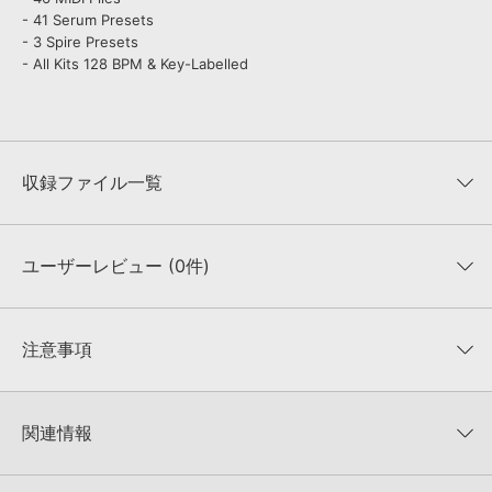
- 41 Serum Presets
- 3 Spire Presets
- All Kits 128 BPM & Key-Labelled
収録ファイル一覧
ユーザーレビュー (0件)
収録ファイル一覧
平均評価
0
★★★★★
注意事項
0
件の評価
KONTAKTフォーマットについて：
サンプルパック製品の
★5
0%
KONTAKTフォーマットは、
製品版KONTAKT（別売）
に読み込ん
関連情報
★4
0%
でお使いいただけます。無償版のKONTAKT PLAYERではお使いい
★3
0%
ただけませんので、ご注意ください。また、「ライブラリ・タブ」
【Producer Loops】約4,000タイトルのサンプルパックが最大
★2
0%
への表示にも対応しておりません。