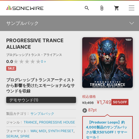
search
attach_file
shopping_cart
サンプルパック
PROGRESSIVE TRANCE
初音ミク NT
鏡音リン・レン V4X
巡音ルカ V4X
MEIKO V3
製品一覧
ソフト音源 »
ALLIANCE
KAITO V3
VOCALOID
TOONTRACK
SPITFIRE AUDIO
プログレッシブトランス・アライアンス
VIENNA
EZ DRUMMER 3
SERUM
ライセンスフリーBGM
★★★★★
0.0
0
»
プラグイン・エフェクト »
サンプルパックを試そう
ボーカル抜き出し
DUBSTEP
ジャンル
キャンペーン »
SALE
ELECTRONICA
EDM
TRANCE
MUTANT
ROUTER.FM
プログレッシブトランスアーティスト
SONOCA
サンプルパック »
から影響を受けたエモーショナルなサ
特集 »
製品サポート情報 »
メーカー
ウンドを収録
税込価格
ソフト音源
プラグイン・エフェクト
サンプルパック
デモサウンド(1)
¥1,749
ソフトウェア／ツール »
50%OFF
¥3,498
ニュースレター »
DTMガイド »
ソフトウェア／ツール
DAW
効果音
BGM
87pt
音楽カード
製作サービス
フォーマット
製品カテゴリ
サンプルパック
DAW »
ジャンル
TRANCE
,
PROGRESSIVE HOUSE
【Producer Loops】約
SONICWIREブログ »
FAQ »
4,000製品のサンプルパッ
楽曲配信流通
サービス
フォーマット
WAV
,
MIDI
,
SYNTH PRESET
,
クが最大50%OFF！サマー
SERUM
,
SPIRE
ランキング
セール！