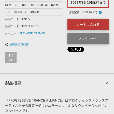
効果音 »
2026年8月20日(木)まで
DLサイズ
お問い合わせ »
1.88 GB (2,017,701,389 byte)
無償のサウンド
管理ソフト
リリース時期
2024年4月
(現地定価：GBP 14.96)
info
BGM »
商品コード
C3172
次世代型
ボーカル・エディタ
カートに入れる
短縮コード
ELVTTRC101
メーカー
ELEVATED TRANCE
APS
ブックマーク
映像のBGM・
セリフを音声分離
使用許諾契約書
info_outline
SLS
音素材の制作・
ライセンス提供
1.9
GB
製品概要
『PROGRESSIVE TRANCE ALLIANCE』はプログレッシブトランスア
ーティストから影響を受けたエモーショナルなサウンドを含んだサン
プルパックです。