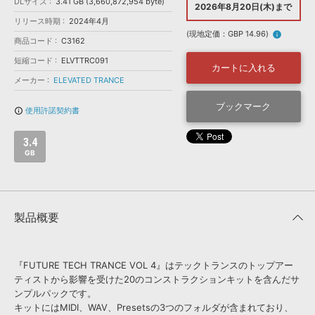
効果音 »
DLサイズ
3.41 GB (3,660,872,954 byte)
2026年8月20日(木)まで
お問い合わせ »
リリース時期
2024年4月
無償のサウンド
管理ソフト
(現地定価：GBP 14.96)
info
商品コード
C3162
BGM »
短縮コード
ELVTTRC091
次世代型
ボーカル・エディタ
カートに入れる
メーカー
ELEVATED TRANCE
APS
ブックマーク
映像のBGM・
セリフを音声分離
使用許諾契約書
info_outline
3.4
SLS
音素材の制作・
ライセンス提供
GB
製品概要
『FUTURE TECH TRANCE VOL 4』はテックトランスのトップアー
ティストから影響を受けた20のコンストラクションキットを含んだサ
ンプルパックです。
キットにはMIDI、WAV、Presetsの3つのフォルダが含まれており、