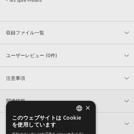
- 163 Spire Presets
収録ファイル一覧
ユーザーレビュー (0件)
収録ファイル一覧
平均評価
0
★★★★★
注意事項
0
件の評価
KONTAKTフォーマットについて：
サンプルパック製品の
★5
0%
KONTAKTフォーマットは、
製品版KONTAKT（別売）
に読み込ん
関連情報
★4
0%
でお使いいただけます。無償版のKONTAKT PLAYERではお使いい
×
★3
0%
ただけませんので、ご注意ください。また、「ライブラリ・タブ」
【Producer Loops】約4,000タイトルのサンプルパックが最大
★2
0%
への表示にも対応しておりません。
このウェブサイトは Cookie
ENGLISH
50%OFF！サマーセール！
★1
0%
関連サポート情報
を使用しています
4GBを超えるデータに関するご注意：
FAT32でフォーマットされた
JAPANESE
ELEVATED TRANCE 製品一覧
HDDには、1ファイル4GBを超えるデータを格納することができま
レビューをもっと見る »
当社はコンテンツや広告をパーソナライズし、