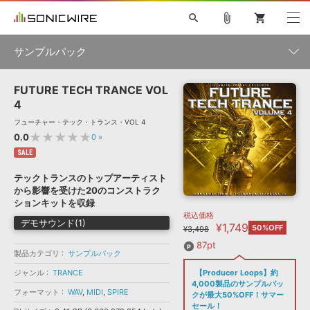
search
attach_file
shopping_cart
サンプルパック
FUTURE TECH TRANCE VOL
初音ミク NT
鏡音リン・レン V4X
巡音ルカ V4X
MEIKO V3
製品一覧
ソフト音源 »
4
KAITO V3
VOCALOID
TOONTRACK
SPITFIRE AUDIO
フューチャー・テック・トランス・VOL 4
VIENNA
EZ DRUMMER 3
SERUM
ライセンスフリーBGM
★★★★★
0.0
0
»
プラグイン・エフェクト »
サンプルパックを試そう
ボーカル抜き出し
DUBSTEP
ジャンル
キャンペーン »
SALE
ELECTRONICA
EDM
TRANCE
MUTANT
ROUTER.FM
テックトランスのトップアーティスト
SONOCA
サンプルパック »
から影響を受けた20のコンストラク
特集 »
製品サポート情報 »
メーカー
ションキットを収録
税込価格
ソフト音源
プラグイン・エフェクト
サンプルパック
デモサウンド(1)
¥1,749
ソフトウェア／ツール »
50%OFF
¥3,498
ニュースレター »
DTMガイド »
ソフトウェア／ツール
DAW
効果音
BGM
87pt
音楽カード
製作サービス
フォーマット
製品カテゴリ
サンプルパック
DAW »
ジャンル
TRANCE
【Producer Loops】約
SONICWIREブログ »
FAQ »
4,000製品のサンプルパッ
楽曲配信流通
サービス
フォーマット
WAV
,
MIDI
,
SPIRE
クが最大50%OFF！サマー
ランキング
セール！