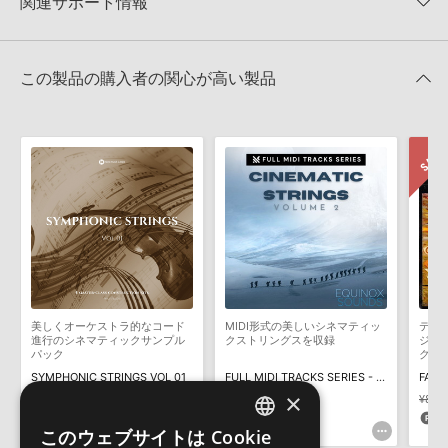
関連サポート情報
EPIC SAD ORCHESTRAL CHORDS VOL 1のサポート情報
4GBを超えるデータに関するご注意：
FAT32でフォーマットされた
HDDには、1ファイル4GBを超えるデータを格納することができま
レビューをもっと見る »
せん。データ容量が4GBを超えるダウンロード製品をご購入いただ
MIDI形式サンプルパックの追加方法
きます際には、NTFSやHFS＋でフォーマットされたHDDをご用意
この製品の購入者の関心が高い製品
いただく必要がございます。
2022.06.06
製品の購入手続き完了後、受注確認メールとシリアルナンバーをお
マークのついた情報は、該当する製品のご購入ユーザー様専用となって
知らせするメールの2通が送信されます。メールに記載されており
おります。ご覧頂くには、該当する製品をご購入頂く必要がございます。
ます説明に沿って、製品のダウンロード／導入を行って下さい。
サンプルパック製品には、原則として日本語版操作マニュアルをご
EPIC SAD ORCHESTRAL CHORDS VOL 1のサポート情報
用意しておりません。ご購入後のご不明点や詳細に関するお問い合
わせなどは
テクニカルサポート
までご連絡ください。
デモソングは、製品収録サウンドを使ってできることを紹介するた
めのデモンストレーション用の楽曲です。原則として、デモソング
そのものをお使いいただくことはできません。また、デモソングを
構成する全てのサウンドが、サンプルパックに含まれていることを
美しくオーケストラ的なコード
MIDI形式の美しいシネマティッ
ティ
保証するものではありません。
進行のシネマティックサンプル
クストリングスを収録
ジさ
パック
クス
ダウンロード製品という性質上、一切の返品・返金はお受け付け致
を収
SYMPHONIC STRINGS VOL 01
FULL MIDI TRACKS SERIES - CINEMATIC STRINGS VOL 2
FANT
しかねます。
×
¥2,156
¥3,311
¥8,5
107pt
165pt
1
このウェブサイトは Cookie
ENGLISH