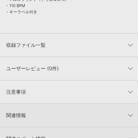
- 110 BPM
- キーラベル付き
収録ファイル一覧
ユーザーレビュー (0件)
収録ファイル一覧
平均評価
0
★★★★★
注意事項
0
件の評価
KONTAKTフォーマットについて：
サンプルパック製品の
★5
0%
KONTAKTフォーマットは、
製品版KONTAKT（別売）
に読み込ん
関連情報
★4
0%
でお使いいただけます。無償版のKONTAKT PLAYERではお使いい
★3
0%
ただけませんので、ご注意ください。また、「ライブラリ・タブ」
NANO MUSIK LOOPS 製品一覧
★2
0%
への表示にも対応しておりません。
★1
0%