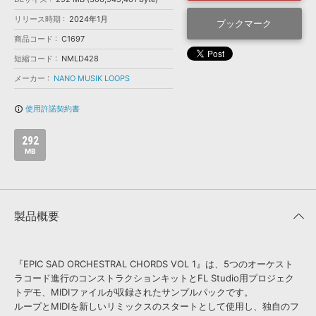
効果音 »
お問い合わせ »
リリース時期
2024年1月
無償のサウンド
管理ソフト
ブックマーク
商品コード
C1697
BGM »
短縮コード
NMLD428
次世代型
ボーカル・エディタ
メーカー
NANO MUSIK LOOPS
APS
映像のBGM・
セリフを音声分離
使用許諾契約書
info_outline
292
SLS
音素材の制作・
ライセンス提供
MB
製品概要
『EPIC SAD ORCHESTRAL CHORDS VOL 1』は、5つのオーケスト
ラコード進行のコンストラクションキットとFL Studio用プロジェク
トデモ、MIDIファイルが収録されたサンプルパックです。
ループとMIDIを新しいリミックスのスタートとして使用し、独自のフ