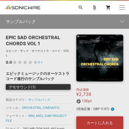
search
attach_file
shopping_cart
サンプルパック
EPIC SAD ORCHESTRAL
初音ミク NT
鏡音リン・レン V4X
巡音ルカ V4X
MEIKO V3
製品一覧
ソフト音源 »
CHORDS VOL 1
KAITO V3
VOCALOID
TOONTRACK
SPITFIRE AUDIO
エピック・サッド・オーケストラ・コード・VOL
VIENNA
EZ DRUMMER 3
SERUM
ライセンスフリーBGM
1
プラグイン・エフェクト »
サンプルパックを試そう
ボーカル抜き出し
DUBSTEP
ジャンル
★★★★★
0.0
0
»
キャンペーン »
ELECTRONICA
EDM
TRANCE
MUTANT
ROUTER.FM
エピックミュージックのオーケストラ
SONOCA
サンプルパック »
コード進行のサンプルパック
特集 »
製品サポート情報 »
メーカー
デモサウンド(1)
税込価格
ソフト音源
プラグイン・エフェクト
サンプルパック
¥2,739
ソフトウェア／ツール »
ニュースレター »
製品カテゴリ
サンプルパック
DTMガイド »
136pt
ソフトウェア／ツール
DAW
効果音
BGM
音楽カード
製作サービス
フォーマット
ジャンル
ORCHESTRA
,
CINEMATIC
(現地定価：GBP 11.67)
info
DAW »
SONICWIREブログ »
フォーマット
WAV
,
MIDI
,
DAW PROJECT
FAQ »
FILE
楽曲配信流通
サービス
カートに入れる
ランキング
DLサイズ
292 MB (306,945,461 byte)