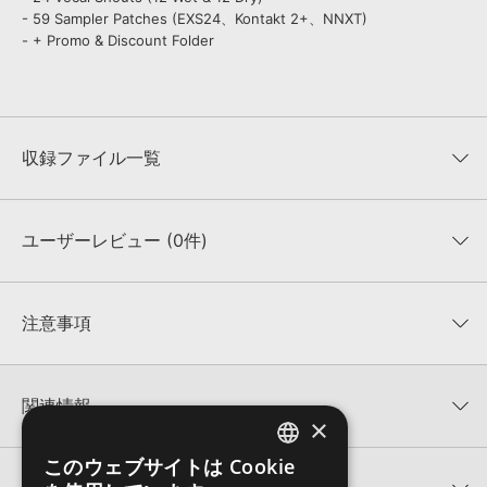
- 59 Sampler Patches (EXS24、Kontakt 2+、NNXT)
- + Promo & Discount Folder
収録ファイル一覧
ユーザーレビュー (0件)
収録ファイル一覧
平均評価
0
★★★★★
注意事項
0
件の評価
KONTAKTフォーマットについて：
サンプルパック製品の
★5
0%
KONTAKTフォーマットは、
製品版KONTAKT（別売）
に読み込ん
関連情報
★4
0%
でお使いいただけます。無償版のKONTAKT PLAYERではお使いい
×
★3
0%
ただけませんので、ご注意ください。また、「ライブラリ・タブ」
【Loopmasters】計57ブランドのサンプルパックが30%OFF！サ
★2
0%
への表示にも対応しておりません。
このウェブサイトは Cookie
ENGLISH
マーセール！
★1
0%