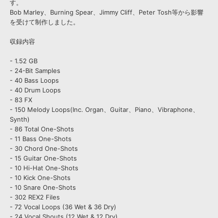
す。
Bob Marley、Burning Spear、Jimmy Cliff、Peter Tosh等から影響
を受けて制作しました。
収録内容
- 1.52 GB
- 24-Bit Samples
- 40 Bass Loops
- 40 Drum Loops
- 83 FX
- 150 Melody Loops(Inc. Organ、Guitar、Piano、Vibraphone、
Synth)
- 86 Total One-Shots
- 11 Bass One-Shots
- 30 Chord One-Shots
- 15 Guitar One-Shots
- 10 Hi-Hat One-Shots
- 10 Kick One-Shots
- 10 Snare One-Shots
- 302 REX2 Files
- 72 Vocal Loops (36 Wet & 36 Dry)
- 24 Vocal Shouts (12 Wet & 12 Dry)