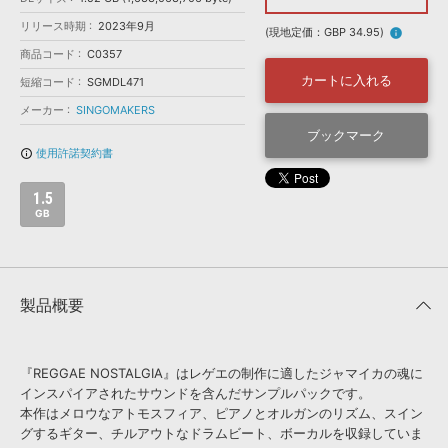
効果音 »
お問い合わせ »
リリース時期
2023年9月
無償のサウンド
管理ソフト
(現地定価：GBP 34.95)
info
商品コード
C0357
BGM »
カートに入れる
短縮コード
SGMDL471
次世代型
ボーカル・エディタ
メーカー
SINGOMAKERS
ブックマーク
APS
映像のBGM・
セリフを音声分離
使用許諾契約書
info_outline
1.5
SLS
音素材の制作・
ライセンス提供
GB
製品概要
『REGGAE NOSTALGIA』はレゲエの制作に適したジャマイカの魂に
インスパイアされたサウンドを含んだサンプルパックです。
本作はメロウなアトモスフィア、ピアノとオルガンのリズム、スイン
グするギター、チルアウトなドラムビート、ボーカルを収録していま