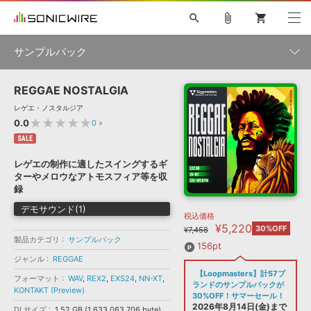
search
attach_file
shopping_cart
サンプルパック
REGGAE NOSTALGIA
初音ミク NT
鏡音リン・レン V4X
巡音ルカ V4X
MEIKO V3
製品一覧
ソフト音源 »
レゲエ・ノスタルジア
KAITO V3
VOCALOID
TOONTRACK
SPITFIRE AUDIO
★★★★★
0.0
0
»
VIENNA
EZ DRUMMER 3
SERUM
ライセンスフリーBGM
SALE
プラグイン・エフェクト »
サンプルパックを試そう
ボーカル抜き出し
DUBSTEP
ジャンル
キャンペーン »
レゲエの制作に適したスイングするギ
ELECTRONICA
EDM
TRANCE
MUTANT
ROUTER.FM
ターやメロウなアトモスフィア等を収
SONOCA
サンプルパック »
録
特集 »
製品サポート情報 »
メーカー
デモサウンド(1)
税込価格
ソフト音源
プラグイン・エフェクト
サンプルパック
¥5,220
ソフトウェア／ツール »
30%OFF
¥7,458
ニュースレター »
製品カテゴリ
サンプルパック
DTMガイド »
ソフトウェア／ツール
DAW
効果音
BGM
156pt
音楽カード
製作サービス
フォーマット
ジャンル
REGGAE
DAW »
【Loopmasters】計57ブ
SONICWIREブログ »
フォーマット
WAV
,
REX2
,
EXS24
,
NN-XT
,
FAQ »
ランドのサンプルパックが
KONTAKT (Preview)
楽曲配信流通
サービス
30%OFF！サマーセール！
ランキング
2026年8月14日(金)まで
DLサイズ
1.52 GB (1,633,063,706 byte)