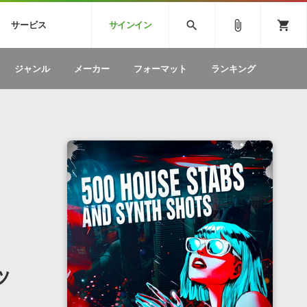
CK
SPITFIRE AUDIO
VIENNA
search
attach_file
shopping_cart
サービス
サインイン
BSTEP
ELECTRONICA
EDM
ソフトウェア／ツール »
SONICWIREブログ »
お問い合わせ »
ジャンル
メーカー
フォーマット
ランキング
のための無
ボーカルパートの制作が自由自在な、次世代
W
効果音
BGM
型ボーカル・エディタ
製品一覧
テクニカルサポート窓口
カテゴリ
製品購入前のご質問・ご相談
メーカー
ランキング
ッ