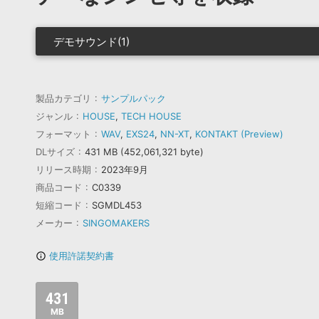
デモサウンド(1)
製品カテゴリ
サンプルパック
ジャンル
HOUSE
,
TECH HOUSE
フォーマット
WAV
,
EXS24
,
NN-XT
,
KONTAKT (Preview)
DLサイズ
431 MB (452,061,321 byte)
リリース時期
2023年9月
商品コード
C0339
短縮コード
SGMDL453
メーカー
SINGOMAKERS
使用許諾契約書
info_outline
431
MB