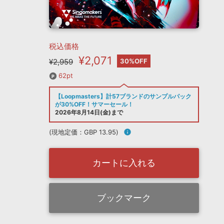
税込価格
¥2,071
¥2,959
30%OFF
62pt
【Loopmasters】計57ブランドのサンプルパック
が30%OFF！サマーセール！
2026年8月14日(金)まで
(現地定価：GBP 13.95)
info
カートに入れる
ブックマーク