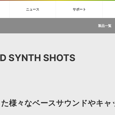
4X
巡音ルカ V4X
MEIKO V3
KAITO V3
VOCALOID
TOONTRA
ニュース
サポート
イセンスフリーBGM
サンプルパックを試そう
ボーカル抜き出し
DU
FAQ »
イン・エフェクト »
イド »
サンプルパック »
ニュースレター »
TRANCE
MUTANT
ROUTER.FM
SONOCA
製品一覧
サウンド素材の効率的な一元管理
ュージシャン向けの楽曲配信流通サ
Piapro Studio / Vocaloid4関連
イン・エフェクト
サンプルパック
ソフトウェア／ツール
DA
償ソフトウェア
者ガイド
製品一覧
バックナンバー一覧
初音ミク V4X関連
ュー一覧
パックを体験してみよう
ジャンル
購読のお申し込み
EZdrummer 3関連
一覧
メーカー
VIENNA関連
ンガー・ラインナップ
グ
フォーマット
ND SYNTH SHOTS
イセンシング・サービス
オンラインストアガイド
ランキング
プロセッシング・サービス
ヘルプ
や要件に応じたBGM/効果音の新
クを試そう！
ライセンス提供
BGM »
»
製品一覧
ジャンル
した様々なベースサウンドやキャ
メーカー
ランキング
グ
シングルBGM
効果音