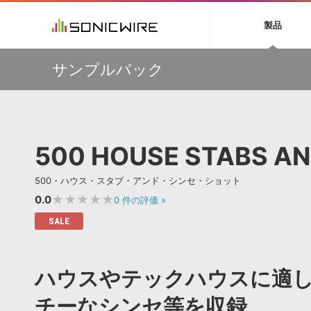
初音ミク NT
鏡音リン・レン V
製品
EZ DRUMMER 3
SERUM
ラ
ソフト音源 »
キャンペーン »
製品サポート情報 »
プラグ
特集 »
DTMガ
サンプルパック
音楽ダウンロードカード製作サービス
独立系ミ
ソフト音源
プラグ
製品一覧
【Wavetick】幅広いジャンルのサンプルパックが
VOCALOID4 ENGINE製品サポート
製品一覧
特集一覧
DTM初心
ービス
30%OFF！サマーセール第2弾！
EZ DRUMMER ENGINE製品サポート
楽器＆カテゴリ
カテゴリ
インタビ
サンプル
多彩で精度の高いコンプレッション・サウンドを実現する
KONTAKT PLAYER 5製品サポート
メーカー
『Fuse Compressor』が50％OFF
メーカー
TIPS記事
VIENNA INSTRUMENTS製品サポート
バーチャルシ
【33%OFF】オーディオに揺らぎを与えるローファイ・エ
エンジン
ランキン
APS
SLS
500 HOUSE STABS A
フェクト『Pitch Dropout 2』発売記念セール！
サウンド・ラ
ランキング
【最大65％OFF】IK Multimedia 各種プロモーション実施
オーディオ・
中！
BGMやセリフの抽出・削除を実現する音声
製品の仕様
サンプルパッ
500・ハウス・スタブ・アンド・シンセ・ショット
分離サービス
規制作・
【期間延長】Sound Ideasの業界標準効果音パックが
50%OFF！MID YEAR SALE！
★★★★★
0.0
0
件の評価
»
DAW »
効果音 
SALE
Ableton Live
製品一覧
Bitwig
カテゴリ
ハウスやテックハウスに適
Cubase
メーカー
FL Studio
ランキン
チーなシンセ等を収録
SoundBridge
シングル