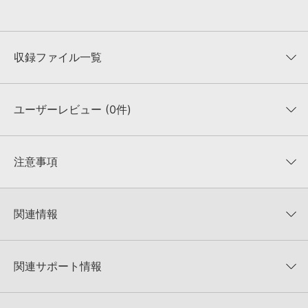
収録ファイル一覧
ユーザーレビュー (0件)
収録ファイル一覧
平均評価
0
★★★★★
注意事項
0
件の評価
KONTAKTフォーマットについて：
サンプルパック製品の
★5
0%
KONTAKTフォーマットは、
製品版KONTAKT（別売）
に読み込ん
関連情報
★4
0%
でお使いいただけます。無償版のKONTAKT PLAYERではお使いい
★3
0%
ただけませんので、ご注意ください。また、「ライブラリ・タブ」
【Loopmasters】計57ブランドのサンプルパックが30%OFF！サ
★2
0%
への表示にも対応しておりません。
マーセール！
★1
0%
関連サポート情報
4GBを超えるデータに関するご注意：
FAT32でフォーマットされた
Loopmasters 製品一覧
HDDには、1ファイル4GBを超えるデータを格納することができま
レビューをもっと見る »
せん。データ容量が4GBを超えるダウンロード製品をご購入いただ
CYBERPUNK SERUM PRESETSのサポート情報
Xfer Records社『SERUM』のプリセット読み込み方法