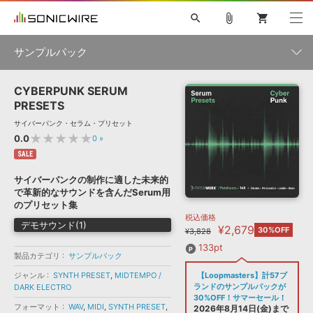
search
attach_file
shopping_cart
サンプルパック
CYBERPUNK SERUM
初音ミク NT
鏡音リン・レン V4X
巡音ルカ V4X
MEIKO V3
製品一覧
ソフト音源 »
PRESETS
KAITO V3
VOCALOID
TOONTRACK
SPITFIRE AUDIO
サイバーパンク・セラム・プリセット
VIENNA
EZ DRUMMER 3
SERUM
ライセンスフリーBGM
★★★★★
0.0
0
»
プラグイン・エフェクト »
サンプルパックを試そう
ボーカル抜き出し
DUBSTEP
ジャンル
キャンペーン »
SALE
ELECTRONICA
EDM
TRANCE
MUTANT
ROUTER.FM
サイバーパンクの制作に適した未来的
SONOCA
サンプルパック »
で革新的なサウンドを含んだSerum用
特集 »
製品サポート情報 »
メーカー
のプリセット集
税込価格
ソフト音源
プラグイン・エフェクト
サンプルパック
デモサウンド(1)
¥2,679
ソフトウェア／ツール »
30%OFF
¥3,828
ニュースレター »
DTMガイド »
ソフトウェア／ツール
DAW
効果音
BGM
133pt
音楽カード
製作サービス
フォーマット
製品カテゴリ
サンプルパック
DAW »
ジャンル
SYNTH PRESET
,
MIDTEMPO /
【Loopmasters】計57ブ
SONICWIREブログ »
FAQ »
ランドのサンプルパックが
DARK ELECTRO
楽曲配信流通
サービス
30%OFF！サマーセール！
フォーマット
WAV
,
MIDI
,
SYNTH PRESET
,
ランキング
2026年8月14日(金)まで