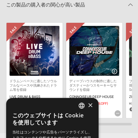
きます際には、NTFSやHFS＋でフォーマットされたHDDをご用意
この製品の購入者の関心が高い製品
いただく必要がございます。
2025.09.16
製品の購入手続き完了後、受注確認メールとシリアルナンバーをお
MIDI形式サンプルパックの追加方法
知らせするメールの2通が送信されます。メールに記載されており
ます説明に沿って、製品のダウンロード／導入を行って下さい。
2022.06.06
サンプルパック製品には、原則として日本語版操作マニュアルをご
マークのついた情報は、該当する製品のご購入ユーザー様専用となって
用意しておりません。ご購入後のご不明点や詳細に関するお問い合
おります。ご覧頂くには、該当する製品をご購入頂く必要がございます。
わせなどは
テクニカルサポート
までご連絡ください。
デモソングは、製品収録サウンドを使ってできることを紹介するた
CYBERPUNK SERUM PRESETSのサポート情報
めのデモンストレーション用の楽曲です。原則として、デモソング
そのものをお使いいただくことはできません。また、デモソングを
構成する全てのサウンドが、サンプルパックに含まれていることを
ドラムンベースに適したソウル
ディープハウスの制作に適した
プロデ
保証するものではありません。
フルなベースや洗練されたドラ
ダスティーかつスモーキーなサ
掛け
ム等を収録
ウンドを収録
Ser
ダウンロード製品という性質上、一切の返品・返金はお受け付け致
LIVE DRUM & BASS
CONNOISEUR DEEP HOUSE
しかねます。
×
¥6,391
¥4,473(30%OFF)
¥7,458
¥5,220(30%OFF)
¥3,8
134pt
156pt
1
このウェブサイトは Cookie
ENGLISH
を使用しています
JAPANESE
当社はコンテンツや広告をパーソナライズし、
トラフィックを分析するために Cookie を使用