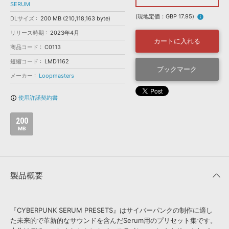
効果音 »
SERUM
お問い合わせ »
無償のサウンド
管理ソフト
(現地定価：GBP 17.95)
info
DLサイズ
200 MB (210,118,163 byte)
BGM »
リリース時期
2023年4月
カートに入れる
次世代型
ボーカル・エディタ
商品コード
C0113
短縮コード
LMD1162
ブックマーク
メーカー
Loopmasters
APS
映像のBGM・
セリフを音声分離
使用許諾契約書
info_outline
SLS
音素材の制作・
ライセンス提供
200
MB
製品概要
『CYBERPUNK SERUM PRESETS』はサイバーパンクの制作に適し
た未来的で革新的なサウンドを含んだSerum用のプリセット集です。