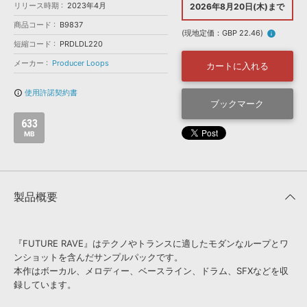
効果音 »
リリース時期
2023年4月
2026年8月20日(木)まで
お問い合わせ »
無償のサウンド
管理ソフト
商品コード
B9837
(現地定価：GBP 22.46)
info
BGM »
短縮コード
PRDLDL220
次世代型
ボーカル・エディタ
メーカー
Producer Loops
カートに入れる
使用許諾契約書
info_outline
APS
ブックマーク
映像のBGM・
セリフを音声分離
633
MB
SLS
音素材の制作・
ライセンス提供
製品概要
『FUTURE RAVE』はテクノやトランスに適したモダンなループとワ
ンショットを含んだサンプルパックです。
本作はボーカル、メロディー、ベースライン、ドラム、SFXなどを収
録しています。