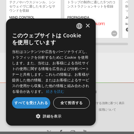
テクノやハウスジャンル、シン
トラップの制作に適した5つのコ
ベテ
保証するものではありません。
セウェイヴに適したモダンなサ
ンストラクションキットを収録
Big
ウンドを収録
ップ
ダウンロード製品という性質上、一切の返品・返金はお受け付け致
ンド
MIND CONTROL
PROPAGANDA
JACK
しかねます。
×
¥5,841
¥2,920(50%OFF)
¥5,841
¥2,920(50%OFF)
¥4,8
146pt
146pt
1
このウェブサイトは Cookie
ENGLISH
を使用しています
JAPANESE
当社はコンテンツや広告をパーソナライズし、
トラフィックを分析するために Cookie を使用
します。また、当社は、お客様による当社サイ
トの使用に関する情報を広告および分析パート
ナーと共有します。これらの情報は、お客様が
提供した他の情報、またはお客様によるサービ
スの使用から収集した他の情報と組み合わされ
る場合があります。
続きを読む
サンプルパック
FUTURE RAVE
すべてを受け入れる
全て拒否する
会社概要
環境保護（CSR）への取り組み
特定商取引に関する法律に基づく表示
サイト動作環境
利用規約
個人情報の保護について
採用について
詳細を表示