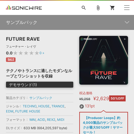
search
attach_file
shopping_cart
サンプルパック
FUTURE RAVE
初音ミク NT
鏡音リン・レン V4X
巡音ルカ V4X
MEIKO V3
製品一覧
ソフト音源 »
フューチャー・レイヴ
KAITO V3
VOCALOID
TOONTRACK
SPITFIRE AUDIO
★★★★★
0.0
0
»
VIENNA
EZ DRUMMER 3
SERUM
ライセンスフリーBGM
SALE
プラグイン・エフェクト »
サンプルパックを試そう
ボーカル抜き出し
DUBSTEP
ジャンル
キャンペーン »
テクノやトランスに適したモダンなル
ELECTRONICA
EDM
TRANCE
MUTANT
ROUTER.FM
ープとワンショットを収録
SONOCA
サンプルパック »
特集 »
デモサウンド(1)
製品サポート情報 »
メーカー
税込価格
ソフト音源
プラグイン・エフェクト
サンプルパック
¥2,629
製品カテゴリ
ソフトウェア／ツール »
サンプルパック
50%OFF
¥5,258
ニュースレター »
DTMガイド »
ソフトウェア／ツール
DAW
効果音
BGM
131pt
ジャンル
TECHNO
,
HOUSE
,
TRANCE
,
音楽カード
製作サービス
フォーマット
EDM
,
FUTURE HOUSE
DAW »
【Producer Loops】約
SONICWIREブログ »
フォーマット
WAV
,
ACID
,
REX2
,
MIDI
FAQ »
4,000製品のサンプルパッ
楽曲配信流通
サービス
クが最大50%OFF！サマー
DLサイズ
633 MB (664,205,597 byte)
ランキング
セール！