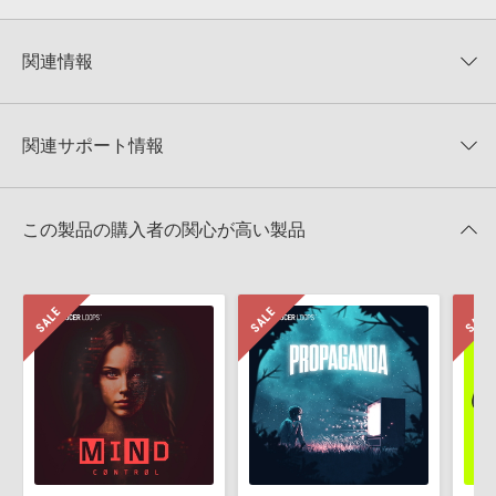
0
件の評価
KONTAKTフォーマットについて：
サンプルパック製品の
★5
0%
KONTAKTフォーマットは、
製品版KONTAKT（別売）
に読み込ん
関連情報
★4
0%
でお使いいただけます。無償版のKONTAKT PLAYERではお使いい
★3
0%
ただけませんので、ご注意ください。また、「ライブラリ・タブ」
【Producer Loops】約4,000タイトルのサンプルパックが最大
★2
0%
への表示にも対応しておりません。
50%OFF！サマーセール！
★1
0%
関連サポート情報
4GBを超えるデータに関するご注意：
FAT32でフォーマットされた
Producer Loops 製品一覧
HDDには、1ファイル4GBを超えるデータを格納することができま
レビューをもっと見る »
せん。データ容量が4GBを超えるダウンロード製品をご購入いただ
FUTURE RAVEのサポート情報
MIDI形式サンプルパックの追加方法
きます際には、NTFSやHFS＋でフォーマットされたHDDをご用意
この製品の購入者の関心が高い製品
いただく必要がございます。
2022.06.06
製品の購入手続き完了後、受注確認メールとシリアルナンバーをお
Reason Studios社「Reason」及び関連ソフトでのプリセット追
知らせするメールの2通が送信されます。メールに記載されており
加方法
ます説明に沿って、製品のダウンロード／導入を行って下さい。
2022.06.06
サンプルパック製品には、原則として日本語版操作マニュアルをご
用意しておりません。ご購入後のご不明点や詳細に関するお問い合
マークのついた情報は、該当する製品のご購入ユーザー様専用となって
わせなどは
テクニカルサポート
までご連絡ください。
おります。ご覧頂くには、該当する製品をご購入頂く必要がございます。
デモソングは、製品収録サウンドを使ってできることを紹介するた
FUTURE RAVEのサポート情報
めのデモンストレーション用の楽曲です。原則として、デモソング
そのものをお使いいただくことはできません。また、デモソングを
構成する全てのサウンドが、サンプルパックに含まれていることを