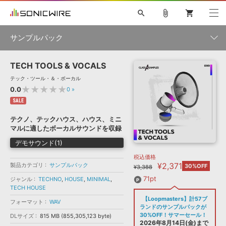
search
attach_file
shopping_cart
サンプルパック
TECH TOOLS & VOCALS
初音ミク NT
鏡音リン・レン V4X
巡音ルカ V4X
MEIKO V3
製品一覧
ソフト音源 »
テック・ツール・＆・ボーカル
KAITO V3
VOCALOID
TOONTRACK
SPITFIRE AUDIO
★★★★★
0.0
0
»
VIENNA
EZ DRUMMER 3
SERUM
ライセンスフリーBGM
SALE
プラグイン・エフェクト »
サンプルパックを試そう
ボーカル抜き出し
DUBSTEP
ジャンル
キャンペーン »
テクノ、テックハウス、ハウス、ミニ
ELECTRONICA
EDM
TRANCE
MUTANT
ROUTER.FM
マルに適したボーカルサウンドを収録
SONOCA
サンプルパック »
特集 »
デモサウンド(1)
製品サポート情報 »
メーカー
税込価格
ソフト音源
プラグイン・エフェクト
サンプルパック
¥2,371
製品カテゴリ
ソフトウェア／ツール »
サンプルパック
30%OFF
¥3,388
ニュースレター »
DTMガイド »
ソフトウェア／ツール
DAW
効果音
BGM
71pt
ジャンル
TECHNO
,
HOUSE
,
MINIMAL
,
音楽カード
製作サービス
フォーマット
TECH HOUSE
DAW »
【Loopmasters】計57ブ
SONICWIREブログ »
フォーマット
WAV
FAQ »
ランドのサンプルパックが
楽曲配信流通
サービス
30%OFF！サマーセール！
DLサイズ
815 MB (855,305,123 byte)
ランキング
2026年8月14日(金)まで