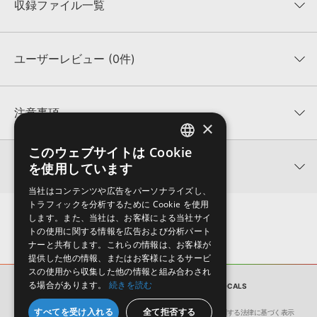
収録ファイル一覧
ユーザーレビュー (0件)
収録ファイル一覧
平均評価
0
★★★★★
注意事項
×
0
件の評価
KONTAKTフォーマットについて：
サンプルパック製品の
このウェブサイトは Cookie
ENGLISH
★5
0%
KONTAKTフォーマットは、
製品版KONTAKT（別売）
に読み込ん
関連情報
を使用しています
★4
0%
でお使いいただけます。無償版のKONTAKT PLAYERではお使いい
JAPANESE
★3
0%
ただけませんので、ご注意ください。また、「ライブラリ・タブ」
当社はコンテンツや広告をパーソナライズし、
【Loopmasters】計57ブランドのサンプルパックが30%OFF！サ
★2
0%
への表示にも対応しておりません。
トラフィックを分析するために Cookie を使用
マーセール！
★1
0%
します。また、当社は、お客様による当社サイ
4GBを超えるデータに関するご注意：
FAT32でフォーマットされた
トの使用に関する情報を広告および分析パート
Class A Samples 製品一覧
HDDには、1ファイル4GBを超えるデータを格納することができま
レビューをもっと見る »
ナーと共有します。これらの情報は、お客様が
せん。データ容量が4GBを超えるダウンロード製品をご購入いただ
提供した他の情報、またはお客様によるサービ
きます際には、NTFSやHFS＋でフォーマットされたHDDをご用意
スの使用から収集した他の情報と組み合わされ
いただく必要がございます。
る場合があります。
続きを読む
サンプルパック
TECH TOOLS & VOCALS
製品の購入手続き完了後、受注確認メールとシリアルナンバーをお
すべてを受け入れる
全て拒否する
会社概要
環境保護（CSR）への取り組み
特定商取引に関する法律に基づく表示
知らせするメールの2通が送信されます。メールに記載されており