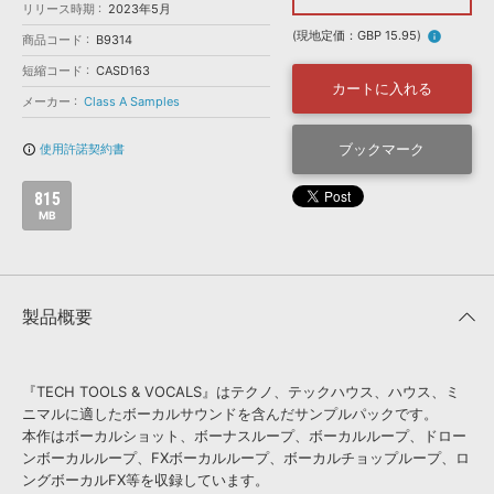
効果音 »
リリース時期
2023年5月
お問い合わせ »
無償のサウンド
管理ソフト
(現地定価：GBP 15.95)
info
商品コード
B9314
BGM »
短縮コード
CASD163
カートに入れる
次世代型
ボーカル・エディタ
メーカー
Class A Samples
ブックマーク
使用許諾契約書
info_outline
APS
映像のBGM・
セリフを音声分離
815
MB
SLS
音素材の制作・
ライセンス提供
製品概要
『TECH TOOLS & VOCALS』はテクノ、テックハウス、ハウス、ミ
ニマルに適したボーカルサウンドを含んだサンプルパックです。
本作はボーカルショット、ボーナスループ、ボーカルループ、ドロー
ンボーカルループ、FXボーカルループ、ボーカルチョップループ、ロ
ングボーカルFX等を収録しています。