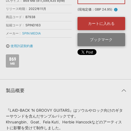
効果音 »
DLサイズ
869 MB (911,599,435 byte)
お問い合わせ »
リリース時期
2022年11月
無償のサウンド
管理ソフト
(現地定価：GBP 24.95)
info
商品コード
B7938
BGM »
カートに入れる
短縮コード
5PIND163
次世代型
ボーカル・エディタ
メーカー
5PIN MEDIA
ブックマーク
APS
映像のBGM・
セリフを音声分離
使用許諾契約書
info_outline
869
SLS
音素材の制作・
ライセンス提供
MB
製品概要
『LAID-BACK 'N GROOVY GUITARS』はソウルやロック向けのギタ
ーサウンドを含んだサンプルパックです。
Khruangbin、Goat、Fela Kuti、Herbie Hancockなどのアーティス
トに影響を受けて制作しました。