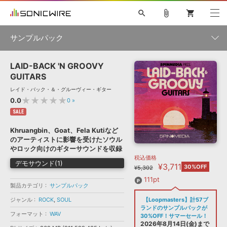
search
attach_file
shopping_cart
サンプルパック
LAID-BACK 'N GROOVY
初音ミク NT
鏡音リン・レン V4X
巡音ルカ V4X
MEIKO V3
製品一覧
ソフト音源 »
GUITARS
KAITO V3
VOCALOID
TOONTRACK
SPITFIRE AUDIO
レイド・バック・＆・グルーヴィー・ギター
VIENNA
EZ DRUMMER 3
SERUM
ライセンスフリーBGM
★★★★★
0.0
0
»
プラグイン・エフェクト »
サンプルパックを試そう
ボーカル抜き出し
DUBSTEP
ジャンル
キャンペーン »
SALE
ELECTRONICA
EDM
TRANCE
MUTANT
ROUTER.FM
Khruangbin、Goat、Fela Kutiなど
SONOCA
サンプルパック »
のアーティストに影響を受けたソウル
特集 »
製品サポート情報 »
メーカー
やロック向けのギターサウンドを収録
税込価格
ソフト音源
プラグイン・エフェクト
サンプルパック
デモサウンド(1)
¥3,711
ソフトウェア／ツール »
30%OFF
¥5,302
ニュースレター »
DTMガイド »
ソフトウェア／ツール
DAW
効果音
BGM
111pt
音楽カード
製作サービス
フォーマット
製品カテゴリ
サンプルパック
DAW »
ジャンル
ROCK
,
SOUL
【Loopmasters】計57ブ
SONICWIREブログ »
FAQ »
ランドのサンプルパックが
楽曲配信流通
サービス
フォーマット
WAV
30%OFF！サマーセール！
ランキング
2026年8月14日(金)まで