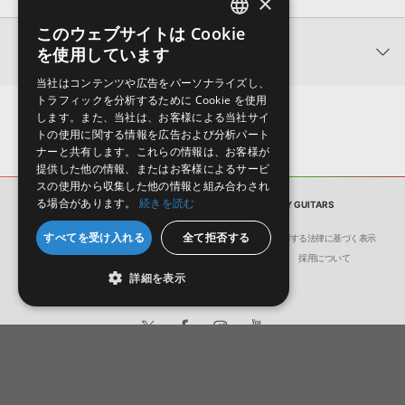
×
0
件の評価
KONTAKTフォーマットについて：
サンプルパック製品の
このウェブサイトは Cookie
ENGLISH
★5
0%
KONTAKTフォーマットは、
製品版KONTAKT（別売）
に読み込ん
関連情報
を使用しています
★4
0%
でお使いいただけます。無償版のKONTAKT PLAYERではお使いい
JAPANESE
★3
0%
ただけませんので、ご注意ください。また、「ライブラリ・タブ」
当社はコンテンツや広告をパーソナライズし、
【Loopmasters】計57ブランドのサンプルパックが30%OFF！サ
★2
0%
への表示にも対応しておりません。
トラフィックを分析するために Cookie を使用
マーセール！
★1
0%
します。また、当社は、お客様による当社サイ
4GBを超えるデータに関するご注意：
FAT32でフォーマットされた
トの使用に関する情報を広告および分析パート
5PIN MEDIA 製品一覧
HDDには、1ファイル4GBを超えるデータを格納することができま
レビューをもっと見る »
ナーと共有します。これらの情報は、お客様が
せん。データ容量が4GBを超えるダウンロード製品をご購入いただ
提供した他の情報、またはお客様によるサービ
きます際には、NTFSやHFS＋でフォーマットされたHDDをご用意
スの使用から収集した他の情報と組み合わされ
いただく必要がございます。
る場合があります。
続きを読む
サンプルパック
LAID-BACK 'N GROOVY GUITARS
製品の購入手続き完了後、受注確認メールとシリアルナンバーをお
すべてを受け入れる
全て拒否する
会社概要
環境保護（CSR）への取り組み
特定商取引に関する法律に基づく表示
知らせするメールの2通が送信されます。メールに記載されており
サイト動作環境
利用規約
個人情報の保護について
採用について
ます説明に沿って、製品のダウンロード／導入を行って下さい。
詳細を表示
サンプルパック製品には、原則として日本語版操作マニュアルをご
用意しておりません。ご購入後のご不明点や詳細に関するお問い合
わせなどは
テクニカルサポート
までご連絡ください。
デモソングは、製品収録サウンドを使ってできることを紹介するた
日本語
English
めのデモンストレーション用の楽曲です。原則として、デモソング
© Crypton Future Media, INC.
そのものをお使いいただくことはできません。また、デモソングを