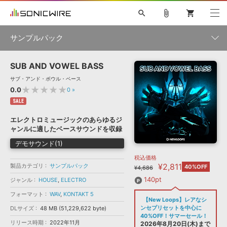
search
attach_file
shopping_cart
サンプルパック
SUB AND VOWEL BASS
初音ミク NT
鏡音リン・レン V4X
巡音ルカ V4X
MEIKO V3
製品一覧
ソフト音源 »
サブ・アンド・ボウル・ベース
KAITO V3
VOCALOID
TOONTRACK
SPITFIRE AUDIO
★★★★★
0.0
0
»
VIENNA
EZ DRUMMER 3
SERUM
ライセンスフリーBGM
SALE
プラグイン・エフェクト »
サンプルパックを試そう
ボーカル抜き出し
DUBSTEP
ジャンル
キャンペーン »
エレクトロミュージックのあらゆるジ
ELECTRONICA
EDM
TRANCE
MUTANT
ROUTER.FM
ャンルに適したベースサウンドを収録
SONOCA
サンプルパック »
特集 »
デモサウンド(1)
製品サポート情報 »
メーカー
税込価格
ソフト音源
プラグイン・エフェクト
サンプルパック
¥2,811
製品カテゴリ
ソフトウェア／ツール »
サンプルパック
40%OFF
¥4,686
ニュースレター »
DTMガイド »
ソフトウェア／ツール
DAW
効果音
BGM
140pt
ジャンル
HOUSE
,
ELECTRO
音楽カード
製作サービス
フォーマット
フォーマット
WAV
,
KONTAKT 5
DAW »
【New Loops】レアなシ
SONICWIREブログ »
FAQ »
ンセプリセットを中心に
DLサイズ
48 MB (51,229,622 byte)
楽曲配信流通
サービス
40%OFF！サマーセール！
リリース時期
2022年11月
ランキング
2026年8月20日(木)まで