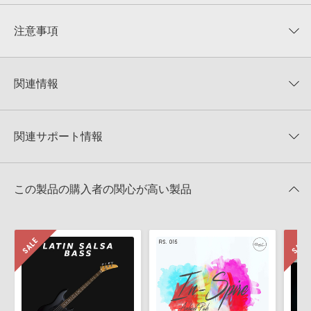
平均評価
0
★★★★★
注意事項
0
件の評価
KONTAKTフォーマットについて：
サンプルパック製品の
★5
0%
KONTAKTフォーマットは、
製品版KONTAKT（別売）
に読み込ん
関連情報
★4
0%
でお使いいただけます。無償版のKONTAKT PLAYERではお使いい
★3
0%
ただけませんので、ご注意ください。また、「ライブラリ・タブ」
【New Loops】レアなシンセプリセットを中心に40%OFF！サマ
★2
0%
への表示にも対応しておりません。
ーセール！
★1
0%
関連サポート情報
4GBを超えるデータに関するご注意：
FAT32でフォーマットされた
New Loops 製品一覧
HDDには、1ファイル4GBを超えるデータを格納することができま
レビューをもっと見る »
せん。データ容量が4GBを超えるダウンロード製品をご購入いただ
SUB AND VOWEL BASSのサポート情報
KONTAKT ライブラリのロード方法（Native Access 非対応製
きます際には、NTFSやHFS＋でフォーマットされたHDDをご用意
この製品の購入者の関心が高い製品
品）
いただく必要がございます。
2022.01.21
製品の購入手続き完了後、受注確認メールとシリアルナンバーをお
知らせするメールの2通が送信されます。メールに記載されており
マークのついた情報は、該当する製品のご購入ユーザー様専用となって
ます説明に沿って、製品のダウンロード／導入を行って下さい。
おります。ご覧頂くには、該当する製品をご購入頂く必要がございます。
サンプルパック製品には、原則として日本語版操作マニュアルをご
用意しておりません。ご購入後のご不明点や詳細に関するお問い合
SUB AND VOWEL BASSのサポート情報
わせなどは
テクニカルサポート
までご連絡ください。