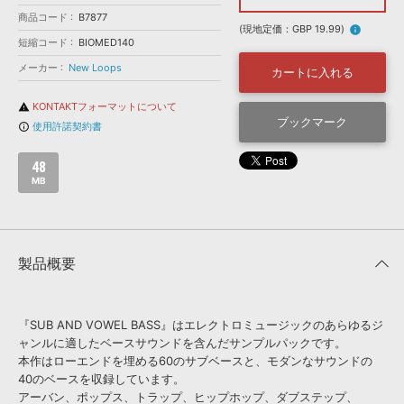
効果音 »
商品コード
お問い合わせ »
B7877
無償のサウンド
管理ソフト
(現地定価：GBP 19.99)
info
短縮コード
BIOMED140
BGM »
メーカー
New Loops
カートに入れる
次世代型
ボーカル・エディタ
KONTAKTフォーマットについて
warning
ブックマーク
使用許諾契約書
info_outline
APS
映像のBGM・
セリフを音声分離
48
MB
SLS
音素材の制作・
ライセンス提供
製品概要
『SUB AND VOWEL BASS』はエレクトロミュージックのあらゆるジ
ャンルに適したベースサウンドを含んだサンプルパックです。
本作はローエンドを埋める60のサブベースと、モダンなサウンドの
40のベースを収録しています。
アーバン、ポップス、トラップ、ヒップホップ、ダブステップ、