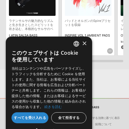
デモソングは、製品収録サウンドを使ってできることを紹介するた
めのデモンストレーション用の楽曲です。原則として、デモソング
そのものをお使いいただくことはできません。また、デモソングを
構成する全てのサウンドが、サンプルパックに含まれていることを
ラテンサルサの魅力的なリズム
パッドとオルガンのSpireプリセ
イン
保証するものではありません。
と生き生きとしたスピリットを
ットを収録
ック
吹き込む、本格的なサルサのベ
レッ
ダウンロード製品という性質上、一切の返品・返金はお受け付け致
ースサンプルパック
LATIN SALSA BASS
INSPIRE VOL 1 AMBIENT PADS
しかねます。
×
¥2,970
¥2,079(30%OFF)
¥3,322
¥4,0
62pt
166pt
1
このウェブサイトは Cookie
ENGLISH
を使用しています
JAPANESE
当社はコンテンツや広告をパーソナライズし、
トラフィックを分析するために Cookie を使用
します。また、当社は、お客様による当社サイ
トの使用に関する情報を広告および分析パート
ナーと共有します。これらの情報は、お客様が
提供した他の情報、またはお客様によるサービ
スの使用から収集した他の情報と組み合わされ
る場合があります。
続きを読む
サンプルパック
SUB AND VOWEL BASS
すべてを受け入れる
全て拒否する
会社概要
環境保護（CSR）への取り組み
特定商取引に関する法律に基づく表示
サイト動作環境
利用規約
個人情報の保護について
採用について