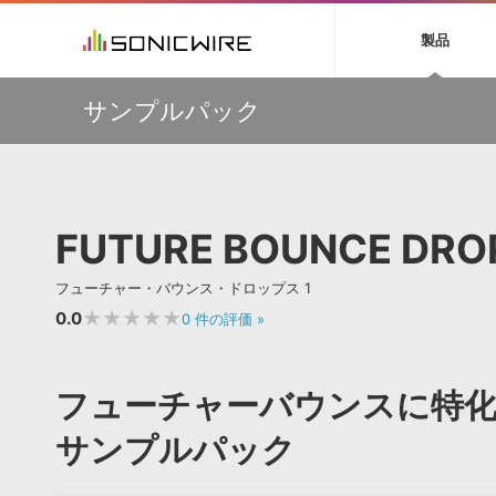
初音ミク NT
鏡音リン・レン V
製品
EZ DRUMMER 3
SERUM
ラ
ソフト音源 »
キャンペーン »
製品サポート情報 »
プラグ
特集 »
DTMガ
サンプルパック
音楽ダウンロードカード製作サービス
独立系ミ
ソフト音源
プラグ
製品一覧
【50％OFF】Soundiron 期間限定セール！人気のクワイ
VOCALOID4 ENGINE製品サポート
製品一覧
特集一覧
DTM初心
ービス
ヤ音源、ストリングス音源が特別価格！
EZ DRUMMER ENGINE製品サポート
楽器＆カテゴリ
カテゴリ
インタビ
サンプル
Audiomodern Summer Sale！全製品35％OFF！
KONTAKT PLAYER 5製品サポート
メーカー
メーカー
TIPS記事
万物を創造するシンセ『Avenger 2』や拡張音源が
VIENNA INSTRUMENTS製品サポート
バーチャルシ
33％OFF！Vengeance Soundサマーセール！
エンジン
ランキン
APS
SLS
FUTURE BOUNCE DROP
サウンド・ラ
【AudioThing】古典的なラテン・サウンドを収録した
ランキング
『LATIN PERCUSSION』が51％OFF！
オーディオ・
BGMやセリフの抽出・削除を実現する音声
製品の仕様
【HEAVYOCITY】サマーセール Reloaded！シネマティ
サンプルパッ
フューチャー・バウンス・ドロップス 1
分離サービス
規制作・
ック音源 / エフェクト最大75%OFF！
★★★★★
0.0
0
件の評価
»
DAW »
効果音 
Ableton Live
製品一覧
フューチャーバウンスに特
Bitwig
カテゴリ
Cubase
サンプルパック
メーカー
FL Studio
ランキン
SoundBridge
シングル