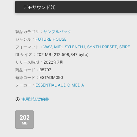
デモサウンド(1)
製品カテゴリ
サンプルパック
ジャンル
FUTURE HOUSE
フォーマット
WAV
,
MIDI
,
SYLENTH1
,
SYNTH PRESET
,
SPIRE
DLサイズ
202 MB (212,508,847 byte)
リリース時期
2022年7月
商品コード
B5797
短縮コード
ESTADM090
メーカー
ESSENTIAL AUDIO MEDIA
使用許諾契約書
info_outline
202
MB