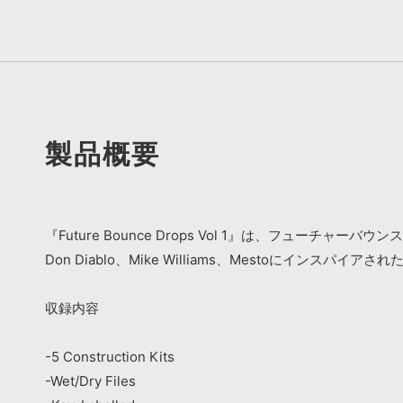
製品概要
『Future Bounce Drops Vol 1』は、フュー
Don Diablo、Mike Williams、Mestoにインスパイ
収録内容
-5 Construction Kits
-Wet/Dry Files