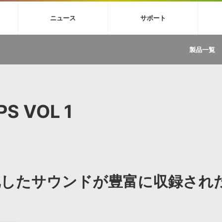
4X
巡音ルカ V4X
MEIKO V3
KAITO V3
VOCALOID
TOONTRA
ニュース
サポート
イセンスフリーBGM
サンプルパックを試そう
ボーカル抜き出し
DU
FAQ »
イン・エフェクト »
イド »
サンプルパック »
ニュースレター »
TRANCE
MUTANT
ROUTER.FM
SONOCA
製品一覧
サウンド素材の効率的な一元管理
ュージシャン向けの楽曲配信流通サ
Piapro Studio / Vocaloid4関連
イン・エフェクト
サンプルパック
ソフトウェア／ツール
DA
償ソフトウェア
者ガイド
製品一覧
バックナンバー一覧
初音ミク V4X関連
ュー一覧
パックを体験してみよう
ジャンル
購読のお申し込み
EZdrummer 3関連
一覧
メーカー
VIENNA関連
ンガー・ラインナップ
グ
フォーマット
S VOL 1
イセンシング・サービス
オンラインストアガイド
ランキング
プロセッシング・サービス
ヘルプ
や要件に応じたBGM/効果音の新
クを試そう！
ライセンス提供
BGM »
»
製品一覧
化したサウンドが豊富に収録され
ジャンル
メーカー
ランキング
グ
シングルBGM
効果音