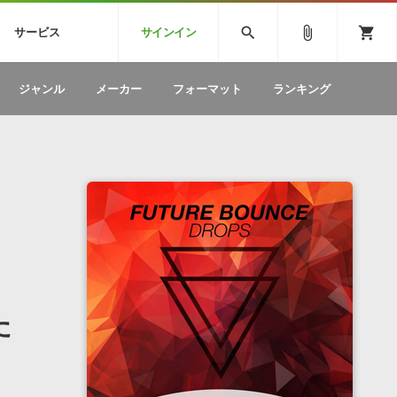
CK
SPITFIRE AUDIO
VIENNA
search
attach_file
shopping_cart
サービス
サインイン
BSTEP
ELECTRONICA
EDM
ソフトウェア／ツール »
SONICWIREブログ »
お問い合わせ »
ジャンル
メーカー
フォーマット
ランキング
のための無
ボーカルパートの制作が自由自在な、次世代
W
効果音
BGM
型ボーカル・エディタ
製品一覧
テクニカルサポート窓口
カテゴリ
製品購入前のご質問・ご相談
メーカー
ランキング
た