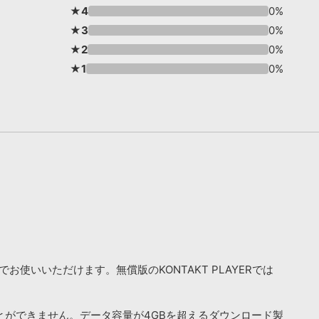
★4
0%
★3
0%
★2
0%
★1
0%
お使いいただけます。無償版のKONTAKT PLAYERでは
ことができません。データ容量が4GBを超えるダウンロード製