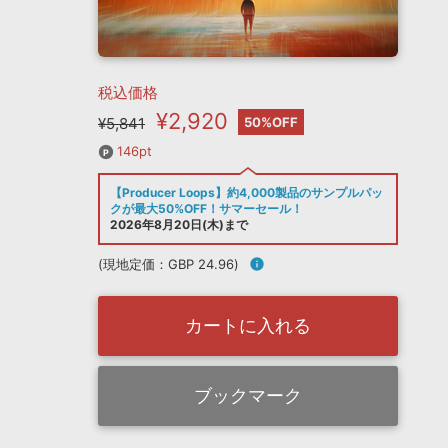
税込価格
¥2,920
¥5,841
50%OFF
146pt
【Producer Loops】約4,000製品のサンプルパッ
クが最大50%OFF！サマーセール！
2026年8月20日(木)まで
(現地定価：GBP 24.96)
info
カートに入れる
ブックマーク