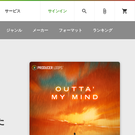
CK
SPITFIRE AUDIO
VIENNA
search
attach_file
shopping_cart
サービス
サインイン
BSTEP
ELECTRONICA
EDM
ソフトウェア／ツール »
SONICWIREブログ »
お問い合わせ »
ジャンル
メーカー
フォーマット
ランキング
のための無
ボーカルパートの制作が自由自在な、次世代
W
効果音
BGM
型ボーカル・エディタ
製品一覧
テクニカルサポート窓口
カテゴリ
製品購入前のご質問・ご相談
メーカー
ランキング
た