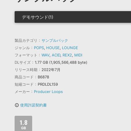
デモサウンド(1)
製品カテゴリ
サンプルパック
ジャンル
POPS
,
HOUSE
,
LOUNGE
フォーマット
WAV
,
ACID
,
REX2
,
MIDI
DLサイズ
1.77 GB (1,905,566,488 byte)
リリース時期
2022年7月
商品コード
B6878
短縮コード
PRDLDL159
メーカー
Producer Loops
使用許諾契約書
info_outline
1.8
GB