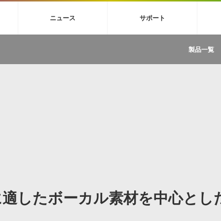
4X
巡音ルカ V4X
MEIKO V3
KAITO V3
VOCALOID
TOONTRA
ニュース
サポート
イセンスフリーBGM
サンプルパックを試そう
ボーカル抜き出し
DU
FAQ »
イン・エフェクト »
イド »
サンプルパック »
ニュースレター »
TRANCE
MUTANT
ROUTER.FM
SONOCA
製品一覧
サウンド素材の効率的な一元管理
ュージシャン向けの楽曲配信流通サ
Piapro Studio / Vocaloid4関連
イン・エフェクト
サンプルパック
ソフトウェア／ツール
DA
償ソフトウェア
者ガイド
製品一覧
バックナンバー一覧
初音ミク V4X関連
ュー一覧
パックを体験してみよう
ジャンル
購読のお申し込み
EZdrummer 3関連
一覧
メーカー
VIENNA関連
ンガー・ラインナップ
グ
フォーマット
イセンシング・サービス
オンラインストアガイド
ランキング
プロセッシング・サービス
ヘルプ
や要件に応じたBGM/効果音の新
クを試そう！
ライセンス提供
BGM »
»
製品一覧
ジャンル
に適したボーカル素材を中心とし
メーカー
ランキング
グ
シングルBGM
効果音