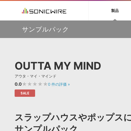
初音ミク NT
鏡音リン・レン V
製品
EZ DRUMMER 3
SERUM
ラ
ソフト音源 »
キャンペーン »
製品サポート情報 »
プラグ
特集 »
DTMガ
サンプルパック
音楽ダウンロードカード製作サービス
独立系ミ
ソフト音源
プラグ
製品一覧
ボーカルや歌声をリアルなシンガーボイスや楽器へ変換で
VOCALOID4 ENGINE製品サポート
製品一覧
特集一覧
DTM初心
ービス
きる『ReSing MAX』が期間限定セール！
EZ DRUMMER ENGINE製品サポート
楽器＆カテゴリ
カテゴリ
インタビ
サンプル
【IK Multimedia】フラッグシップバンドル『Total
KONTAKT PLAYER 5製品サポート
メーカー
Studio 5 MAX』がアップグレード版を含む限定価格！
メーカー
TIPS記事
VIENNA INSTRUMENTS製品サポート
バーチャルシ
【50％OFF】Soundiron 期間限定セール！人気のクワイ
エンジン
ランキン
APS
SLS
OUTTA MY MIND
ヤ音源、ストリングス音源が特別価格！
サウンド・ラ
ランキング
Audiomodern Summer Sale！全製品35％OFF！
オーディオ・
BGMやセリフの抽出・削除を実現する音声
製品の仕様
万物を創造するシンセ『Avenger 2』や拡張音源が
サンプルパッ
アウタ・マイ・マインド
分離サービス
規制作・
33％OFF！Vengeance Soundサマーセール！
★★★★★
0.0
0
件の評価
»
DAW »
効果音 
SALE
Ableton Live
製品一覧
Bitwig
カテゴリ
スラップハウスやポップス
Cubase
メーカー
FL Studio
ランキン
サンプルパック
SoundBridge
シングル