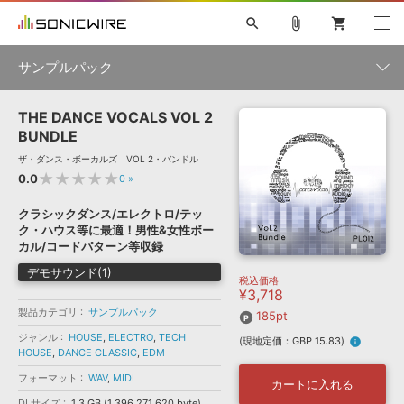
search
attach_file
shopping_cart
サンプルパック
THE DANCE VOCALS VOL 2
初音ミク NT
鏡音リン・レン V4X
巡音ルカ V4X
MEIKO V3
製品一覧
ソフト音源 »
BUNDLE
KAITO V3
VOCALOID
TOONTRACK
SPITFIRE AUDIO
ザ・ダンス・ボーカルズ VOL 2・バンドル
VIENNA
EZ DRUMMER 3
SERUM
ライセンスフリーBGM
★★★★★
0.0
0
»
プラグイン・エフェクト »
サンプルパックを試そう
ボーカル抜き出し
DUBSTEP
ジャンル
キャンペーン »
クラシックダンス/エレクトロ/テッ
ELECTRONICA
EDM
TRANCE
MUTANT
ROUTER.FM
ク・ハウス等に最適！男性&女性ボー
SONOCA
サンプルパック »
カル/コードパターン等収録
特集 »
製品サポート情報 »
メーカー
デモサウンド(1)
税込価格
ソフト音源
プラグイン・エフェクト
サンプルパック
¥3,718
ソフトウェア／ツール »
ニュースレター »
製品カテゴリ
サンプルパック
DTMガイド »
185pt
ソフトウェア／ツール
DAW
効果音
BGM
音楽カード
製作サービス
フォーマット
ジャンル
HOUSE
,
ELECTRO
,
TECH
(現地定価：GBP 15.83)
info
DAW »
HOUSE
,
DANCE CLASSIC
,
EDM
SONICWIREブログ »
FAQ »
フォーマット
WAV
,
MIDI
楽曲配信流通
サービス
カートに入れる
ランキング
DLサイズ
1.3 GB (1,396,271,620 byte)