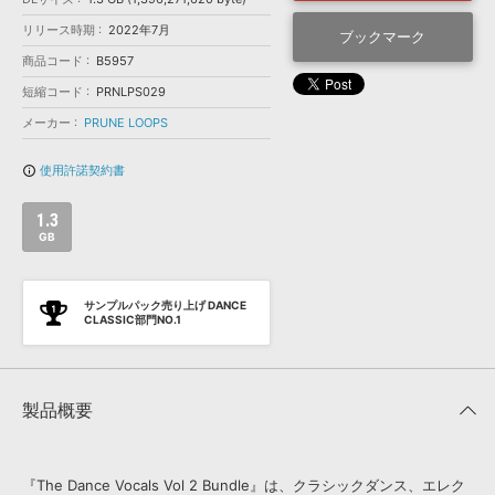
効果音 »
お問い合わせ »
リリース時期
2022年7月
無償のサウンド
管理ソフト
ブックマーク
商品コード
B5957
BGM »
短縮コード
PRNLPS029
次世代型
ボーカル・エディタ
メーカー
PRUNE LOOPS
APS
映像のBGM・
セリフを音声分離
使用許諾契約書
info_outline
1.3
SLS
音素材の制作・
ライセンス提供
GB
サンプルパック売り上げ DANCE
CLASSIC部門NO.1
製品概要
『The Dance Vocals Vol 2 Bundle』は、クラシックダンス、エレク