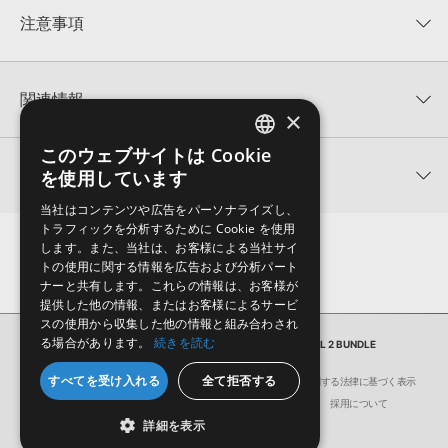
★★★★★
注意事項
0
件の評価
KONTAKTフォーマットについて：
サンプルパック製品の
★5
0%
KONTAKTフォーマットは、
製品版KONTAKT（別売）
に読み込ん
関連情報
★4
0%
でお使いいただけます。無償版のKONTAKT PLAYERではお使いい
×
★3
0%
ただけませんので、ご注意ください。また、「ライブラリ・タブ」
PRUNE LOOPS 製品一覧
★2
0%
への表示にも対応しておりません。
このウェブサイトは Cookie
ENGLISH
★1
0%
関連サポート情報
を使用しています
THE DANCE VOCALS VOL 2 BUNDLEのサポート情報
4GBを超えるデータに関するご注意：
FAT32でフォーマットされた
JAPANESE
HDDには、1ファイル4GBを超えるデータを格納することができま
レビューをもっと見る »
当社はコンテンツや広告をパーソナライズし、
せん。データ容量が4GBを超えるダウンロード製品をご購入いただ
トラフィックを分析するために Cookie を使用
MIDI形式サンプルパックの追加方法
きます際には、NTFSやHFS＋でフォーマットされたHDDをご用意
します。また、当社は、お客様による当社サイ
いただく必要がございます。
2022.06.06
トの使用に関する情報を広告および分析パート
ナーと共有します。これらの情報は、お客様が
製品の購入手続き完了後、受注確認メールとシリアルナンバーをお
マークのついた情報は、該当する製品のご購入ユーザー様専用となって
提供した他の情報、またはお客様によるサービ
知らせするメールの2通が送信されます。メールに記載されており
おります。ご覧頂くには、該当する製品をご購入頂く必要がございます。
スの使用から収集した他の情報と組み合わされ
ます説明に沿って、製品のダウンロード／導入を行って下さい。
る場合があります。
続きを読む
サンプルパック
THE DANCE VOCALS VOL 2 BUNDLE
サンプルパック製品には、原則として日本語版操作マニュアルをご
THE DANCE VOCALS VOL 2 BUNDLEのサポート情報
すべてを受け入れる
全て拒否する
用意しておりません。ご購入後のご不明点や詳細に関するお問い合
会社概要
環境保護（CSR）への取り組み
特定商取引に関する法律に基づく表示
わせなどは
テクニカルサポート
までご連絡ください。
サイト動作環境
利用規約
個人情報の保護について
採用について
詳細を表示
デモソングは、製品収録サウンドを使ってできることを紹介するた