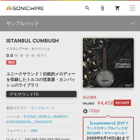
search
attach_file
shopping_cart
サンプルパック
ISTANBUL CUMBUSH
初音ミク NT
鏡音リン・レン V4X
巡音ルカ V4X
MEIKO V3
製品一覧
ソフト音源 »
イスタンブール・カンバッシュ
KAITO V3
VOCALOID
TOONTRACK
SPITFIRE AUDIO
★★★★★
0.0
0
»
VIENNA
EZ DRUMMER 3
SERUM
ライセンスフリーBGM
SALE
プラグイン・エフェクト »
サンプルパックを試そう
ボーカル抜き出し
DUBSTEP
ジャンル
キャンペーン »
ユニークサウンド！伝統的メロディー
ELECTRONICA
EDM
TRANCE
MUTANT
ROUTER.FM
を収録したトルコの弦楽器・カンバッ
SONOCA
サンプルパック »
シュのライブラリ
特集 »
製品サポート情報 »
メーカー
デモサウンド(1)
税込価格
ソフト音源
プラグイン・エフェクト
サンプルパック
¥4,458
ソフトウェア／ツール »
30%OFF
¥6,369
ニュースレター »
製品カテゴリ
サンプルパック
DTMガイド »
ソフトウェア／ツール
DAW
効果音
BGM
133pt
音楽カード
製作サービス
フォーマット
ジャンル
ETHNIC
,
WORLD
,
AMBIENT
,
DAW »
EXPERIMENTAL
,
CINEMATIC
【Loopmasters】計57ブ
SONICWIREブログ »
FAQ »
ランドのサンプルパックが
フォーマット
WAV
楽曲配信流通
サービス
30%OFF！サマーセール！
ランキング
2026年8月14日(金)まで
DLサイズ
540 MB (566,685,189 byte)