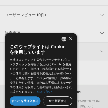
ユーザーレビュー (0件)
収録ファイル一覧
平均評価
0
★★★★★
注意事項
×
0
件の評価
KONTAKTフォーマットについて：
サンプルパック製品の
このウェブサイトは Cookie
ENGLISH
★5
0%
KONTAKTフォーマットは、
製品版KONTAKT（別売）
に読み込ん
関連情報
を使用しています
★4
0%
でお使いいただけます。無償版のKONTAKT PLAYERではお使いい
JAPANESE
★3
0%
ただけませんので、ご注意ください。また、「ライブラリ・タブ」
当社はコンテンツや広告をパーソナライズし、
【Loopmasters】計57ブランドのサンプルパックが30%OFF！サ
★2
0%
への表示にも対応しておりません。
トラフィックを分析するために Cookie を使用
マーセール！
★1
0%
します。また、当社は、お客様による当社サイ
4GBを超えるデータに関するご注意：
FAT32でフォーマットされた
トの使用に関する情報を広告および分析パート
EarthTone 製品一覧
HDDには、1ファイル4GBを超えるデータを格納することができま
レビューをもっと見る »
ナーと共有します。これらの情報は、お客様が
せん。データ容量が4GBを超えるダウンロード製品をご購入いただ
提供した他の情報、またはお客様によるサービ
きます際には、NTFSやHFS＋でフォーマットされたHDDをご用意
スの使用から収集した他の情報と組み合わされ
いただく必要がございます。
る場合があります。
続きを読む
サンプルパック
ISTANBUL CUMBUSH
製品の購入手続き完了後、受注確認メールとシリアルナンバーをお
すべてを受け入れる
全て拒否する
会社概要
環境保護（CSR）への取り組み
特定商取引に関する法律に基づく表示
知らせするメールの2通が送信されます。メールに記載されており
サイト動作環境
利用規約
個人情報の保護について
採用について
ます説明に沿って、製品のダウンロード／導入を行って下さい。