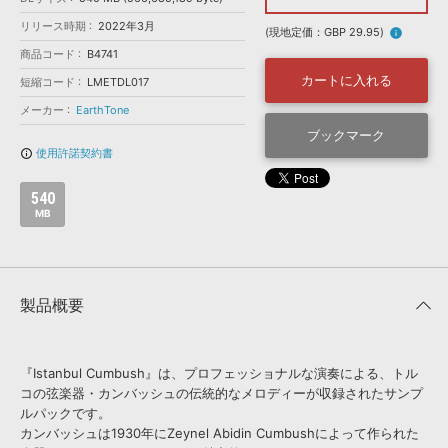
効果音 »
お問い合わせ »
リリース時期
2022年3月
無償のサウンド
管理ソフト
(現地定価：GBP 29.95)
info
商品コード
B4741
BGM »
カートに入れる
短縮コード
LMETDL017
次世代型
ボーカル・エディタ
メーカー
EarthTone
ブックマーク
APS
映像のBGM・
セリフを音声分離
使用許諾契約書
info_outline
540
SLS
音素材の制作・
ライセンス提供
MB
製品概要
『Istanbul Cumbush』は、プロフェッショナルな演奏による、トル
コの弦楽器・カンバッシュの伝統的なメロディーが収録されたサンプ
ルパックです。
カンバッシュは1930年にZeynel Abidin Cumbushによって作られた