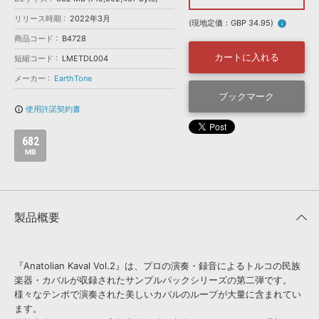
効果音 »
お問い合わせ »
リリース時期
2022年3月
無償のサウンド
管理ソフト
(現地定価：GBP 34.95)
info
商品コード
B4728
BGM »
カートに入れる
短縮コード
LMETDL004
次世代型
ボーカル・エディタ
メーカー
EarthTone
ブックマーク
APS
映像のBGM・
セリフを音声分離
使用許諾契約書
info_outline
682
SLS
音素材の制作・
ライセンス提供
MB
製品概要
『Anatolian Kaval Vol.2』は、プロの演奏・録音によるトルコの民族
楽器・カバルが収録されたサンプルパックシリーズの第二弾です。
様々なテンポで演奏された美しいカバルのループが大量に含まれてい
ます。