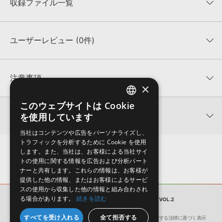
収録ファイル一覧
ユーザーレビュー (0件)
収録ファイル一覧
平均評価
0
★★★★★
注意事項
×
0
件の評価
KONTAKTフォーマットについて：
サンプルパック製品の
このウェブサイトは Cookie
ENGLISH
★5
0%
KONTAKTフォーマットは、
製品版KONTAKT（別売）
に読み込ん
関連情報
を使用しています
★4
0%
でお使いいただけます。無償版のKONTAKT PLAYERではお使いい
JAPANESE
★3
0%
ただけませんので、ご注意ください。また、「ライブラリ・タブ」
当社はコンテンツや広告をパーソナライズし、
【Loopmasters】計57ブランドのサンプルパックが30%OFF！サ
★2
0%
への表示にも対応しておりません。
トラフィックを分析するために Cookie を使用
マーセール！
★1
0%
します。また、当社は、お客様による当社サイ
4GBを超えるデータに関するご注意：
FAT32でフォーマットされた
トの使用に関する情報を広告および分析パート
EarthTone 製品一覧
HDDには、1ファイル4GBを超えるデータを格納することができま
レビューをもっと見る »
ナーと共有します。これらの情報は、お客様が
せん。データ容量が4GBを超えるダウンロード製品をご購入いただ
提供した他の情報、またはお客様によるサービ
きます際には、NTFSやHFS＋でフォーマットされたHDDをご用意
スの使用から収集した他の情報と組み合わされ
いただく必要がございます。
る場合があります。
続きを読む
サンプルパック
ANATOLIAN KAVAL VOL.2
製品の購入手続き完了後、受注確認メールとシリアルナンバーをお
すべてを受け入れる
全て拒否する
会社概要
環境保護（CSR）への取り組み
特定商取引に関する法律に基づく表示
知らせするメールの2通が送信されます。メールに記載されており