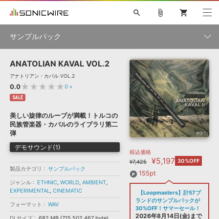
search
attach_file
shopping_cart
サンプルパック
ANATOLIAN KAVAL VOL.2
初音ミク NT
鏡音リン・レン V4X
巡音ルカ V4X
MEIKO V3
製品一覧
ソフト音源 »
アナトリアン・カバル VOL.2
KAITO V3
VOCALOID
TOONTRACK
SPITFIRE AUDIO
★★★★★
0.0
0
»
VIENNA
EZ DRUMMER 3
SERUM
ライセンスフリーBGM
SALE
プラグイン・エフェクト »
サンプルパックを試そう
ボーカル抜き出し
DUBSTEP
ジャンル
キャンペーン »
美しい旋律のループが満載！トルコの
ELECTRONICA
EDM
TRANCE
MUTANT
ROUTER.FM
民族管楽器・カバルのライブラリ第二
SONOCA
サンプルパック »
弾
特集 »
製品サポート情報 »
メーカー
デモサウンド(1)
税込価格
ソフト音源
プラグイン・エフェクト
サンプルパック
¥5,197
ソフトウェア／ツール »
30%OFF
¥7,425
ニュースレター »
製品カテゴリ
サンプルパック
DTMガイド »
ソフトウェア／ツール
DAW
効果音
BGM
155pt
音楽カード
製作サービス
フォーマット
ジャンル
ETHNIC
,
WORLD
,
AMBIENT
,
DAW »
EXPERIMENTAL
,
CINEMATIC
【Loopmasters】計57ブ
SONICWIREブログ »
FAQ »
ランドのサンプルパックが
フォーマット
WAV
楽曲配信流通
サービス
30%OFF！サマーセール！
ランキング
2026年8月14日(金)まで
DLサイズ
682 MB (715,502,467 byte)