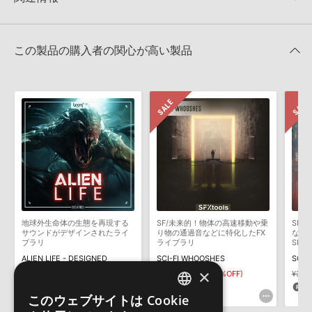
★4
0%
でお使いいただけます。無償版のKONTAKT PLAYERではお使いい
★3
0%
ただけませんので、ご注意ください。また、「ライブラリ・タブ」
【Loopmasters】計57ブランドのサンプルパックが30%OFF！サ
★2
0%
への表示にも対応しておりません。
マーセール！
★1
0%
この製品の購入者の関心が高い製品
4GBを超えるデータに関するご注意：
FAT32でフォーマットされた
SFXtools 製品一覧
HDDには、1ファイル4GBを超えるデータを格納することができま
レビューをもっと見る »
せん。データ容量が4GBを超えるダウンロード製品をご購入いただ
きます際には、NTFSやHFS＋でフォーマットされたHDDをご用意
いただく必要がございます。
製品の購入手続き完了後、受注確認メールとシリアルナンバーをお
知らせするメールの2通が送信されます。メールに記載されており
ます説明に沿って、製品のダウンロード／導入を行って下さい。
サンプルパック製品には、原則として日本語版操作マニュアルをご
用意しておりません。ご購入後のご不明点や詳細に関するお問い合
わせなどは
テクニカルサポート
までご連絡ください。
地球外生命体の生態を再現する
SF/未来的！物体の高速移動や乗
SF/
デモソングは、製品収録サウンドを使ってできることを紹介するた
サウンドがデザインされたライ
り物の通過音などに特化したFX
など
めのデモンストレーション用の楽曲です。原則として、デモソング
ブラリ
ライブラリ
SFX
そのものをお使いいただくことはできません。また、デモソングを
ALIEN LIFE - DESIGNED
SCI-FI WHOOSHES
SCI-
構成する全てのサウンドが、サンプルパックに含まれていることを
×
¥23,826
¥3,179
¥2,225(30%OFF)
¥3,17
保証するものではありません。
714pt
66pt
6
このウェブサイトは Cookie
ENGLISH
ダウンロード製品という性質上、一切の返品・返金はお受け付け致