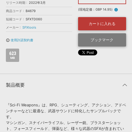
効果音 »
リリース時期
2022年3月
お問い合わせ »
無償のサウンド
管理ソフト
(現地定価：GBP 14.95)
info
商品コード
B4679
BGM »
短縮コード
SFXTD060
カートに入れる
次世代型
ボーカル・エディタ
メーカー
SFXtools
ブックマーク
使用許諾契約書
info_outline
APS
映像のBGM・
セリフを音声分離
623
MB
SLS
音素材の制作・
ライセンス提供
製品概要
『Sci-Fi Weapons』は、RPG、シューティング、アクション、アドベ
ンチャーなどに最適な、武器サウンドに特化したサンプルパックで
す。
マシンガン、スナイパーライフル、レーザー銃、ブラスターショッ
ト、フォースフィールド、弾薬など、様々な武器のSFXが含まれてい