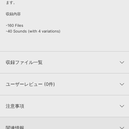
ます。
収録内容
-160 Files
-40 Sounds (with 4 variations)
収録ファイル一覧
ユーザーレビュー (0件)
収録ファイル一覧
平均評価
0
★★★★★
注意事項
0
件の評価
KONTAKTフォーマットについて：
サンプルパック製品の
★5
0%
KONTAKTフォーマットは、
製品版KONTAKT（別売）
に読み込ん
関連情報