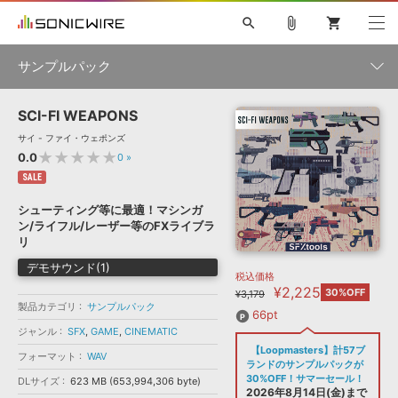
search
attach_file
shopping_cart
サンプルパック
SCI-FI WEAPONS
初音ミク NT
鏡音リン・レン V4X
巡音ルカ V4X
MEIKO V3
製品一覧
ソフト音源 »
サイ - ファイ・ウェポンズ
KAITO V3
VOCALOID
TOONTRACK
SPITFIRE AUDIO
★★★★★
0.0
0
»
VIENNA
EZ DRUMMER 3
SERUM
ライセンスフリーBGM
SALE
プラグイン・エフェクト »
サンプルパックを試そう
ボーカル抜き出し
DUBSTEP
ジャンル
キャンペーン »
シューティング等に最適！マシンガ
ELECTRONICA
EDM
TRANCE
MUTANT
ROUTER.FM
ン/ライフル/レーザー等のFXライブラ
SONOCA
サンプルパック »
リ
特集 »
製品サポート情報 »
メーカー
デモサウンド(1)
税込価格
ソフト音源
プラグイン・エフェクト
サンプルパック
¥2,225
ソフトウェア／ツール »
30%OFF
¥3,179
ニュースレター »
製品カテゴリ
サンプルパック
DTMガイド »
ソフトウェア／ツール
DAW
効果音
BGM
66pt
音楽カード
製作サービス
フォーマット
ジャンル
SFX
,
GAME
,
CINEMATIC
DAW »
【Loopmasters】計57ブ
SONICWIREブログ »
フォーマット
WAV
FAQ »
ランドのサンプルパックが
楽曲配信流通
サービス
30%OFF！サマーセール！
DLサイズ
623 MB (653,994,306 byte)
ランキング
2026年8月14日(金)まで