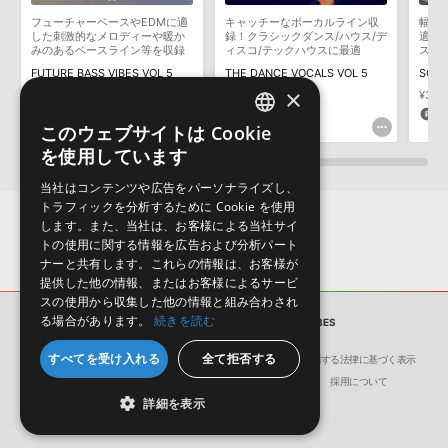
構成する全てのサウンドが、サンプルパックに含まれていることを
フューチャーベースやEDMに適
キャッチーなボーカルライン収
幅広
保証するものではありません。
した刺激的なメロディーや暖か
録！クラシックダンス/ハウス/デ
適！
みのあるベースライン等を収録
ィスコ/テックハウスに最適
スパ
ダウンロード製品という性質上、一切の返品・返金はお受け付け致
ハウ
FUTURE BASS VIBES VOL 5
THE DANCE VOCALS VOL 5
しかねます。
×
¥4,686
¥3,322
¥3,3
234pt
166pt
1
このウェブサイトは Cookie
ENGLISH
を使用しています
JAPANESE
当社はコンテンツや広告をパーソナライズし、
トラフィックを分析するために Cookie を使用
します。また、当社は、お客様による当社サイ
トの使用に関する情報を広告および分析パート
ナーと共有します。これらの情報は、お客様が
提供した他の情報、またはお客様によるサービ
スの使用から収集した他の情報と組み合わされ
る場合があります。
続きを読む
サンプルパック
DEEP HOUSE VIBES
すべてを受け入れる
全て拒否する
会社概要
環境保護（CSR）への取り組み
特定商取引に関する法律に基づく表示
サイト動作環境
利用規約
個人情報の保護について
採用について
詳細を表示