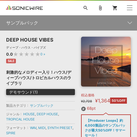
search
attach_file
shopping_cart
サンプルパック
DEEP HOUSE VIBES
初音ミク NT
鏡音リン・レン V4X
巡音ルカ V4X
MEIKO V3
製品一覧
ソフト音源 »
ディープ・ハウス・バイブズ
KAITO V3
VOCALOID
TOONTRACK
SPITFIRE AUDIO
★★★★★
0.0
0
»
VIENNA
EZ DRUMMER 3
SERUM
ライセンスフリーBGM
SALE
プラグイン・エフェクト »
サンプルパックを試そう
ボーカル抜き出し
DUBSTEP
ジャンル
キャンペーン »
刺激的なメロディー入り！ハウス/デ
ELECTRONICA
EDM
TRANCE
MUTANT
ROUTER.FM
ィープハウス/トロピカルハウスのラ
SONOCA
サンプルパック »
イブラリ
特集 »
製品サポート情報 »
メーカー
デモサウンド(1)
税込価格
ソフト音源
プラグイン・エフェクト
サンプルパック
¥1,364
ソフトウェア／ツール »
50%OFF
¥2,728
ニュースレター »
製品カテゴリ
サンプルパック
DTMガイド »
ソフトウェア／ツール
DAW
効果音
BGM
68pt
音楽カード
製作サービス
フォーマット
ジャンル
HOUSE
,
DEEP HOUSE
,
DAW »
TROPICAL HOUSE
【Producer Loops】約
SONICWIREブログ »
FAQ »
4,000製品のサンプルパッ
フォーマット
WAV
,
MIDI
,
SYNTH PRESET
,
楽曲配信流通
サービス
クが最大50%OFF！サマー
SPIRE
ランキング
セール！