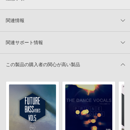
0
件の評価
KONTAKTフォーマットについて：
サンプルパック製品の
★5
0%
KONTAKTフォーマットは、
製品版KONTAKT（別売）
に読み込ん
関連情報
★4
0%
でお使いいただけます。無償版のKONTAKT PLAYERではお使いい
★3
0%
ただけませんので、ご注意ください。また、「ライブラリ・タブ」
【Producer Loops】約4,000タイトルのサンプルパックが最大
★2
0%
への表示にも対応しておりません。
50%OFF！サマーセール！
★1
0%
関連サポート情報
4GBを超えるデータに関するご注意：
FAT32でフォーマットされた
LANIAKEA SOUNDS 製品一覧
HDDには、1ファイル4GBを超えるデータを格納することができま
レビューをもっと見る »
せん。データ容量が4GBを超えるダウンロード製品をご購入いただ
DEEP HOUSE VIBESのサポート情報
Reveal Sound社『SPIRE』のプリセット追加方法
きます際には、NTFSやHFS＋でフォーマットされたHDDをご用意
この製品の購入者の関心が高い製品
いただく必要がございます。
2022.06.06
製品の購入手続き完了後、受注確認メールとシリアルナンバーをお
MIDI形式サンプルパックの追加方法
知らせするメールの2通が送信されます。メールに記載されており
ます説明に沿って、製品のダウンロード／導入を行って下さい。
2022.06.06
サンプルパック製品には、原則として日本語版操作マニュアルをご
マークのついた情報は、該当する製品のご購入ユーザー様専用となって
用意しておりません。ご購入後のご不明点や詳細に関するお問い合
おります。ご覧頂くには、該当する製品をご購入頂く必要がございます。
わせなどは
テクニカルサポート
までご連絡ください。
デモソングは、製品収録サウンドを使ってできることを紹介するた
DEEP HOUSE VIBESのサポート情報
めのデモンストレーション用の楽曲です。原則として、デモソング
そのものをお使いいただくことはできません。また、デモソングを