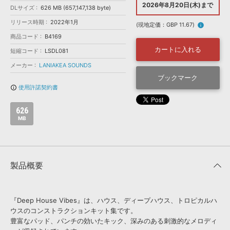
効果音 »
2026年8月20日(木)まで
DLサイズ
626 MB (657,147,138 byte)
お問い合わせ »
無償のサウンド
管理ソフト
リリース時期
2022年1月
(現地定価：GBP 11.67)
info
BGM »
商品コード
B4169
次世代型
ボーカル・エディタ
カートに入れる
短縮コード
LSDL081
メーカー
LANIAKEA SOUNDS
APS
ブックマーク
映像のBGM・
セリフを音声分離
使用許諾契約書
info_outline
SLS
音素材の制作・
ライセンス提供
626
MB
製品概要
『Deep House Vibes』は、ハウス、ディープハウス、トロピカルハ
ウスのコンストラクションキット集です。
豊富なパッド、パンチの効いたキック、深みのある刺激的なメロディ