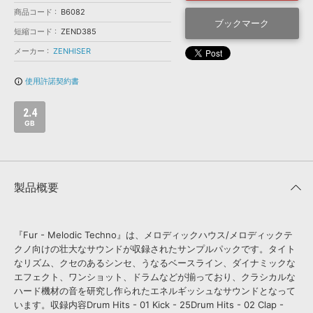
効果音 »
商品コード
B6082
お問い合わせ »
無償のサウンド
管理ソフト
ブックマーク
短縮コード
ZEND385
BGM »
メーカー
ZENHISER
次世代型
ボーカル・エディタ
使用許諾契約書
info_outline
APS
映像のBGM・
セリフを音声分離
2.4
GB
SLS
音素材の制作・
ライセンス提供
製品概要
『Fur - Melodic Techno』は、メロディックハウス/メロディックテ
クノ向けの壮大なサウンドが収録されたサンプルパックです。タイト
なリズム、クセのあるシンセ、うなるベースライン、ダイナミックな
エフェクト、ワンショット、ドラムなどが揃っており、クラシカルな
ハード機材の音を研究し作られたエネルギッシュなサウンドとなって
います。収録内容Drum Hits - 01 Kick - 25Drum Hits - 02 Clap -