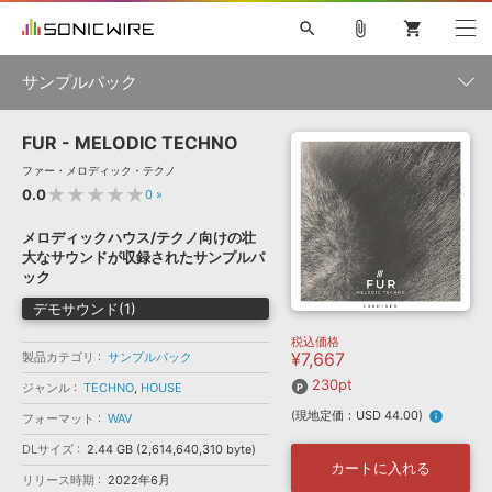
search
attach_file
shopping_cart
サンプルパック
FUR - MELODIC TECHNO
初音ミク NT
鏡音リン・レン V4X
巡音ルカ V4X
MEIKO V3
製品一覧
ソフト音源 »
ファー・メロディック・テクノ
KAITO V3
VOCALOID
TOONTRACK
SPITFIRE AUDIO
★★★★★
0.0
0
»
VIENNA
EZ DRUMMER 3
SERUM
ライセンスフリーBGM
プラグイン・エフェクト »
サンプルパックを試そう
ボーカル抜き出し
DUBSTEP
ジャンル
メロディックハウス/テクノ向けの壮
キャンペーン »
大なサウンドが収録されたサンプルパ
ELECTRONICA
EDM
TRANCE
MUTANT
ROUTER.FM
ック
SONOCA
サンプルパック »
特集 »
デモサウンド(1)
製品サポート情報 »
メーカー
税込価格
ソフト音源
プラグイン・エフェクト
サンプルパック
¥7,667
製品カテゴリ
サンプルパック
ソフトウェア／ツール »
ニュースレター »
DTMガイド »
230pt
ソフトウェア／ツール
DAW
効果音
BGM
ジャンル
TECHNO
,
HOUSE
音楽カード
製作サービス
フォーマット
(現地定価：USD 44.00)
info
フォーマット
WAV
DAW »
SONICWIREブログ »
FAQ »
DLサイズ
2.44 GB (2,614,640,310 byte)
楽曲配信流通
サービス
カートに入れる
リリース時期
2022年6月
ランキング