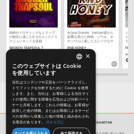
わせなどは
テクニカルサポート
までご連絡ください。
デモソングは、製品収録サウンドを使ってできることを紹介するた
めのデモンストレーション用の楽曲です。原則として、デモソング
そのものをお使いいただくことはできません。また、デモソングを
構成する全てのサウンドが、サンプルパックに含まれていることを
R&Bやメロディックなトラップ
Ariana Grande、Kehlani達から
シネ
保証するものではありません。
の制作に適した5つのコンストラ
影響を受けたRNB、ソウル、ネ
ト、
クションキットを収録
オソウルに適したユニークなサ
ドを
ダウンロード製品という性質上、一切の返品・返金はお受け付け致
ウンドを収録
BROKEN TRAPSOUL 7
RNB HONEY
FRIC
しかねます。
×
¥2,541
¥4,433
¥4,2
127pt
221pt
1
このウェブサイトは Cookie
ENGLISH
を使用しています
JAPANESE
当社はコンテンツや広告をパーソナライズし、
トラフィックを分析するために Cookie を使用
します。また、当社は、お客様による当社サイ
トの使用に関する情報を広告および分析パート
ナーと共有します。これらの情報は、お客様が
提供した他の情報、またはお客様によるサービ
スの使用から収集した他の情報と組み合わされ
る場合があります。
続きを読む
サンプルパック
LA SIRENA - DREAMY REGGAETON
すべてを受け入れる
全て拒否する
会社概要
環境保護（CSR）への取り組み
特定商取引に関する法律に基づく表示