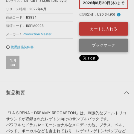
効果音 »
DLサイズ
1.41 GB (1,513,691,057 byte)
2026年8月20日(木)まで
お問い合わせ »
リリース時期
2022年6月
無償のサウンド
管理ソフト
(現地定価：USD 34.95)
info
商品コード
B3934
BGM »
短縮コード
RSPM0023
次世代型
ボーカル・エディタ
カートに入れる
メーカー
Production Master
APS
ブックマーク
映像のBGM・
セリフを音声分離
使用許諾契約書
info_outline
1.4
SLS
音素材の制作・
ライセンス提供
GB
製品概要
『LA SIRENA - DREAMY REGGAETON』は、刺激的なプエルトリコ
サウンドが収録されたレゲトン向けのサンプルパックです。
パワフルなドラムやエモーショナルなメロディの他、ブラス、ベル、
パッド、ボーカルなども含まれており、レゲエ/レゲトン/ポップなど