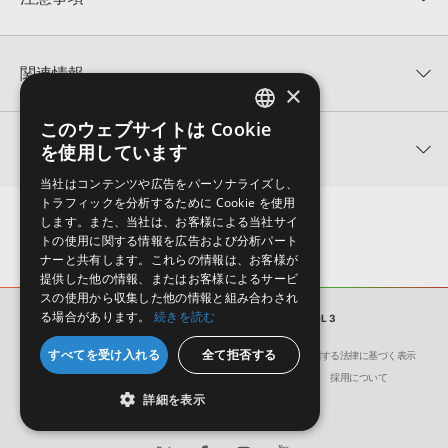
0
件の評価
KONTAKTフォーマットについて：
サンプルパック製品の
★5
0%
KONTAKTフォーマットは、
製品版KONTAKT（別売）
に読み込ん
関連情報
★4
0%
でお使いいただけます。無償版のKONTAKT PLAYERではお使いい
×
★3
0%
ただけませんので、ご注意ください。また、「ライブラリ・タブ」
【Producer Loops】約4,000タイトルのサンプルパックが最大
★2
0%
への表示にも対応しておりません。
このウェブサイトは Cookie
ENGLISH
50%OFF！サマーセール！
★1
0%
関連サポート情報
を使用しています
4GBを超えるデータに関するご注意：
FAT32でフォーマットされた
JAPANESE
KING LOOPS 製品一覧
HDDには、1ファイル4GBを超えるデータを格納することができま
レビューをもっと見る »
当社はコンテンツや広告をパーソナライズし、
せん。データ容量が4GBを超えるダウンロード製品をご購入いただ
BIG DREAMZ VOL 3のサポート情報
トラフィックを分析するために Cookie を使用
MIDI形式サンプルパックの追加方法
きます際には、NTFSやHFS＋でフォーマットされたHDDをご用意
します。また、当社は、お客様による当社サイ
いただく必要がございます。
2022.06.06
トの使用に関する情報を広告および分析パート
ナーと共有します。これらの情報は、お客様が
製品の購入手続き完了後、受注確認メールとシリアルナンバーをお
マークのついた情報は、該当する製品のご購入ユーザー様専用となって
提供した他の情報、またはお客様によるサービ
知らせするメールの2通が送信されます。メールに記載されており
おります。ご覧頂くには、該当する製品をご購入頂く必要がございます。
スの使用から収集した他の情報と組み合わされ
ます説明に沿って、製品のダウンロード／導入を行って下さい。
る場合があります。
続きを読む
サンプルパック
BIG DREAMZ VOL 3
サンプルパック製品には、原則として日本語版操作マニュアルをご
BIG DREAMZ VOL 3のサポート情報
すべてを受け入れる
全て拒否する
用意しておりません。ご購入後のご不明点や詳細に関するお問い合
会社概要
環境保護（CSR）への取り組み
特定商取引に関する法律に基づく表示
わせなどは
テクニカルサポート
までご連絡ください。
サイト動作環境
利用規約
個人情報の保護について
採用について
詳細を表示
デモソングは、製品収録サウンドを使ってできることを紹介するた
めのデモンストレーション用の楽曲です。原則として、デモソング
そのものをお使いいただくことはできません。また、デモソングを