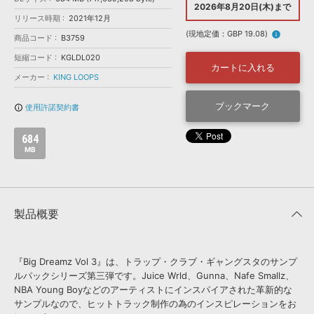
効果音 »
2026年8月20日(木)まで
お問い合わせ »
リリース時期
2021年12月
無償のサウンド
管理ソフト
(現地定価：GBP 19.08)
info
商品コード
B3759
BGM »
短縮コード
KGLDL020
次世代型
ボーカル・エディタ
カートに入れる
メーカー
KING LOOPS
APS
ブックマーク
映像のBGM・
セリフを音声分離
使用許諾契約書
info_outline
684
SLS
音素材の制作・
ライセンス提供
MB
製品概要
『Big Dreamz Vol 3』は、トラップ・クラブ・ギャングスタのサンプ
ルパックシリーズ第三弾です。Juice Wrld、Gunna、Nafe Smallz、
NBA Young Boyなどのアーティストにインスパイアされた革新的な
サンプルなので、ヒットトラック制作の為のインスピレーションをお