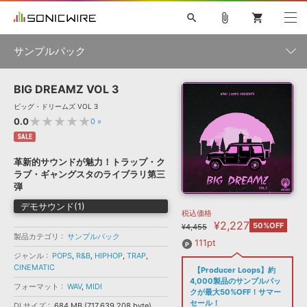
search
attach_file
shopping_cart
サンプルパック
BIG DREAMZ VOL 3
初音ミク NT
鏡音リン・レン V4X
巡音ルカ V4X
MEIKO V3
製品一覧
ソフト音源 »
ビッグ・ドリームズ VOL 3
KAITO V3
VOCALOID
TOONTRACK
SPITFIRE AUDIO
★★★★★
0.0
0
»
VIENNA
EZ DRUMMER 3
SERUM
ライセンスフリーBGM
SALE
プラグイン・エフェクト »
サンプルパックを試そう
ボーカル抜き出し
DUBSTEP
ジャンル
キャンペーン »
革新的サウンドが魅力！トラップ・ク
ELECTRONICA
EDM
TRANCE
MUTANT
ROUTER.FM
ラブ・ギャングスタのライブラリ第三
SONOCA
サンプルパック »
弾
特集 »
製品サポート情報 »
メーカー
デモサウンド(1)
税込価格
ソフト音源
プラグイン・エフェクト
サンプルパック
¥2,227
ソフトウェア／ツール »
50%OFF
¥4,455
ニュースレター »
製品カテゴリ
サンプルパック
DTMガイド »
ソフトウェア／ツール
DAW
効果音
BGM
111pt
音楽カード
製作サービス
フォーマット
ジャンル
POPS
,
R&B
,
HIPHOP
,
TRAP
,
DAW »
CINEMATIC
【Producer Loops】約
SONICWIREブログ »
FAQ »
4,000製品のサンプルパッ
フォーマット
WAV
,
MIDI
楽曲配信流通
サービス
クが最大50%OFF！サマー
ランキング
セール！
DLサイズ
684 MB (717,639,208 byte)