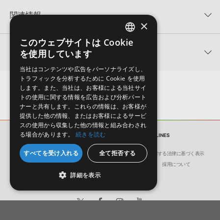
KONTAKTフォーマットについて：
サンプルパック製品の
★5
0%
KONTAKTフォーマットは、
製品版KONTAKT（別売）
に読み込ん
関連情報
★4
0%
でお使いいただけます。無償版のKONTAKT PLAYERではお使いい
×
★3
0%
ただけませんので、ご注意ください。また、「ライブラリ・タブ」
【Producer Loops】約4,000タイトルのサンプルパックが最大
★2
0%
このウェブサイトは Cookie
への表示にも対応しておりません。
ENGLISH
50%OFF！サマーセール！
★1
0%
関連サポート情報
を使用しています
4GBを超えるデータに関するご注意：
FAT32でフォーマットされた
JAPANESE
PURE EDM 製品一覧
HDDには、1ファイル4GBを超えるデータを格納することができま
当社はコンテンツや広告をパーソナライズし、
レビューをもっと見る »
せん。データ容量が4GBを超えるダウンロード製品をご購入いただ
DIRTY EDM BASSLINESのサポート情報
トラフィックを分析するために Cookie を使用
MIDI形式サンプルパックの追加方法
きます際には、NTFSやHFS＋でフォーマットされたHDDをご用意
します。また、当社は、お客様による当社サイ
いただく必要がございます。
2022.06.06
トの使用に関する情報を広告および分析パート
ナーと共有します。これらの情報は、お客様が
製品の購入手続き完了後、受注確認メールとシリアルナンバーをお
マークのついた情報は、該当する製品のご購入ユーザー様専用となって
提供した他の情報、またはお客様によるサービ
知らせするメールの2通が送信されます。メールに記載されており
スの使用から収集した他の情報と組み合わされ
おります。ご覧頂くには、該当する製品をご購入頂く必要がございます。
ます説明に沿って、製品のダウンロード／導入を行って下さい。
る場合があります。
続きを読む
サンプルパック
DIRTY EDM BASSLINES
サンプルパック製品には、原則として日本語版操作マニュアルをご
DIRTY EDM BASSLINESのサポート情報
すべてを受け入れる
全て拒否する
用意しておりません。ご購入後のご不明点や詳細に関するお問い合
会社概要
環境保護（CSR）への取り組み
特定商取引に関する法律に基づく表示
わせなどは
テクニカルサポート
までご連絡ください。
サイト動作環境
利用規約
個人情報の保護について
採用について
詳細を表示
デモソングは、製品収録サウンドを使ってできることを紹介するた
めのデモンストレーション用の楽曲です。原則として、デモソング
そのものをお使いいただくことはできません。また、デモソングを
構成する全てのサウンドが、サンプルパックに含まれていることを
保証するものではありません。