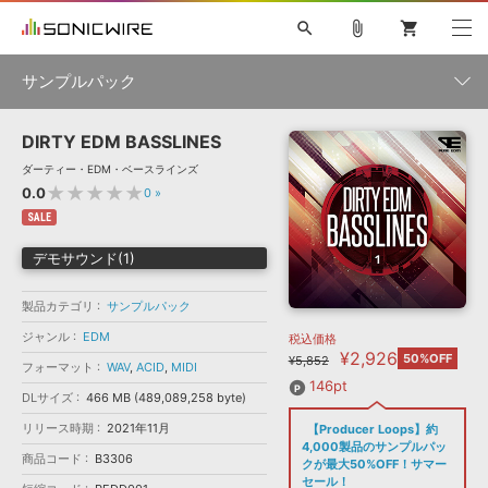
search
attach_file
shopping_cart
サンプルパック
DIRTY EDM BASSLINES
初音ミク NT
鏡音リン・レン V4X
巡音ルカ V4X
MEIKO V3
製品一覧
ソフト音源 »
ダーティー・EDM・ベースラインズ
KAITO V3
VOCALOID
TOONTRACK
SPITFIRE AUDIO
★★★★★
0.0
0
»
VIENNA
EZ DRUMMER 3
SERUM
ライセンスフリーBGM
SALE
プラグイン・エフェクト »
サンプルパックを試そう
ボーカル抜き出し
DUBSTEP
ジャンル
キャンペーン »
デモサウンド(1)
ELECTRONICA
EDM
TRANCE
MUTANT
ROUTER.FM
SONOCA
サンプルパック »
特集 »
製品カテゴリ
サンプルパック
製品サポート情報 »
メーカー
ジャンル
EDM
税込価格
ソフト音源
プラグイン・エフェクト
サンプルパック
¥2,926
ソフトウェア／ツール »
50%OFF
¥5,852
フォーマット
ニュースレター »
WAV
,
ACID
,
MIDI
DTMガイド »
ソフトウェア／ツール
DAW
効果音
BGM
146pt
音楽カード
製作サービス
フォーマット
DLサイズ
466 MB (489,089,258 byte)
DAW »
リリース時期
2021年11月
【Producer Loops】約
SONICWIREブログ »
FAQ »
4,000製品のサンプルパッ
楽曲配信流通
サービス
商品コード
B3306
クが最大50%OFF！サマー
ランキング
セール！