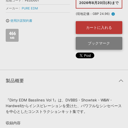
効果音 »
短縮コード
PEDD001
2026年8月20日(木)まで
お問い合わせ »
メーカー
PURE EDM
無償のサウンド
管理ソフト
(現地定価：GBP 24.96)
info
BGM »
使用許諾契約書
info_outline
次世代型
ボーカル・エディタ
カートに入れる
466
MB
APS
ブックマーク
映像のBGM・
セリフを音声分離
SLS
音素材の制作・
ライセンス提供
製品概要
『Dirty EDM Basslines Vol 1』は、DVBBS・Showtek・W&W・
Hardwellからインスピレーションを受けた、パワフルなシンセベース
を中心としたコンストラクションキット集です。
収録内容