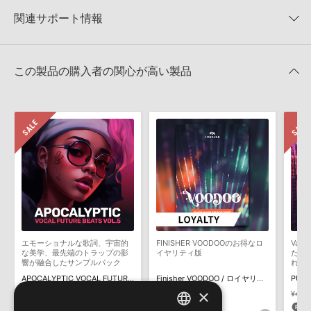
★2
0%
への表示にも対応しておりません。
50%OFF！サマーセール！
★1
0%
関連サポート情報
4GBを超えるデータに関するご注意：
FAT32でフォーマットされた
KRYPTIC SAMPLES 製品一覧
HDDには、1ファイル4GBを超えるデータを格納することができま
レビューをもっと見る »
せん。データ容量が4GBを超えるダウンロード製品をご購入いただ
TRAPPEDのサポート情報
MIDI形式サンプルパックの追加方法
きます際には、NTFSやHFS＋でフォーマットされたHDDをご用意
この製品の購入者の関心が高い製品
いただく必要がございます。
2022.06.06
製品の購入手続き完了後、受注確認メールとシリアルナンバーをお
マークのついた情報は、該当する製品のご購入ユーザー様専用となって
知らせするメールの2通が送信されます。メールに記載されており
おります。ご覧頂くには、該当する製品をご購入頂く必要がございます。
ます説明に沿って、製品のダウンロード／導入を行って下さい。
サンプルパック製品には、原則として日本語版操作マニュアルをご
TRAPPEDのサポート情報
用意しておりません。ご購入後のご不明点や詳細に関するお問い合
わせなどは
テクニカルサポート
までご連絡ください。
デモソングは、製品収録サウンドを使ってできることを紹介するた
めのデモンストレーション用の楽曲です。原則として、デモソング
そのものをお使いいただくことはできません。また、デモソングを
構成する全てのサウンドが、サンプルパックに含まれていることを
エモーショナルな歌詞、宇宙的
FINISHER VOODOOのお得なロ
Vapo
保証するものではありません。
な美学、最先端のトラップの影
イヤリティ版
た最
響が融合したサンプルパック
れた
ダウンロード製品という性質上、一切の返品・返金はお受け付け致
APOCALYPTIC VOCAL FUTURE BEATS VOL. 5
Finisher VOODOO / ロイヤリティ
PURP
しかねます。
×
¥4,884
¥3,418(30%OFF)
¥6,930
¥4,8
102pt
69pt
1