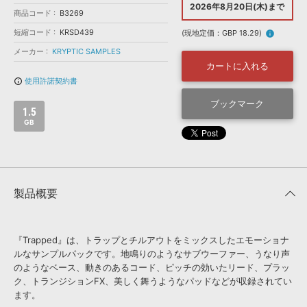
効果音 »
2026年8月20日(木)まで
商品コード
お問い合わせ »
B3269
無償のサウンド
管理ソフト
短縮コード
KRSD439
(現地定価：GBP 18.29)
info
BGM »
メーカー
KRYPTIC SAMPLES
次世代型
ボーカル・エディタ
カートに入れる
使用許諾契約書
info_outline
APS
ブックマーク
映像のBGM・
セリフを音声分離
1.5
GB
SLS
音素材の制作・
ライセンス提供
製品概要
『Trapped』は、トラップとチルアウトをミックスしたエモーショナ
ルなサンプルパックです。地鳴りのようなサブウーファー、うなり声
のようなベース、動きのあるコード、ピッチの効いたリード、プラッ
ク、トランジションFX、美しく舞うようなパッドなどが収録されてい
ます。