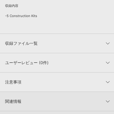
収録内容
-5 Construction Kits
収録ファイル一覧
ユーザーレビュー (0件)
収録ファイル一覧
平均評価
0
★★★★★
注意事項
0
件の評価
KONTAKTフォーマットについて：
サンプルパック製品の
★5
0%
KONTAKTフォーマットは、
製品版KONTAKT（別売）
に読み込ん
関連情報
★4
0%
でお使いいただけます。無償版のKONTAKT PLAYERではお使いい
★3
0%
ただけませんので、ご注意ください。また、「ライブラリ・タブ」
【Producer Loops】約4,000タイトルのサンプルパックが最大