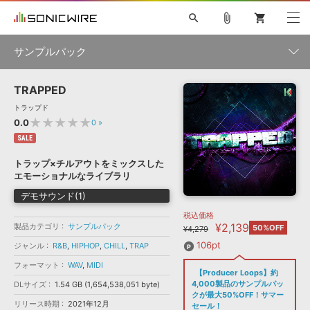
search
attach_file
shopping_cart
サンプルパック
TRAPPED
初音ミク NT
鏡音リン・レン V4X
巡音ルカ V4X
MEIKO V3
製品一覧
ソフト音源 »
トラップド
KAITO V3
VOCALOID
TOONTRACK
SPITFIRE AUDIO
★★★★★
0.0
0
»
VIENNA
EZ DRUMMER 3
SERUM
ライセンスフリーBGM
SALE
プラグイン・エフェクト »
サンプルパックを試そう
ボーカル抜き出し
DUBSTEP
ジャンル
キャンペーン »
トラップ×チルアウトをミックスした
ELECTRONICA
EDM
TRANCE
MUTANT
ROUTER.FM
エモーショナルなライブラリ
SONOCA
サンプルパック »
特集 »
デモサウンド(1)
製品サポート情報 »
メーカー
税込価格
ソフト音源
プラグイン・エフェクト
サンプルパック
¥2,139
製品カテゴリ
ソフトウェア／ツール »
サンプルパック
50%OFF
¥4,279
ニュースレター »
DTMガイド »
ソフトウェア／ツール
DAW
効果音
BGM
106pt
ジャンル
R&B
,
HIPHOP
,
CHILL
,
TRAP
音楽カード
製作サービス
フォーマット
フォーマット
WAV
,
MIDI
DAW »
【Producer Loops】約
SONICWIREブログ »
FAQ »
4,000製品のサンプルパッ
DLサイズ
1.54 GB (1,654,538,051 byte)
楽曲配信流通
サービス
クが最大50%OFF！サマー
リリース時期
2021年12月
ランキング
セール！