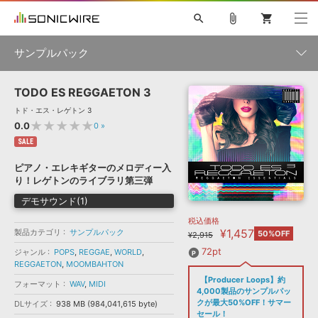
search
attach_file
shopping_cart
サンプルパック
TODO ES REGGAETON 3
初音ミク NT
鏡音リン・レン V4X
巡音ルカ V4X
MEIKO V3
製品一覧
ソフト音源 »
トド・エス・レゲトン 3
KAITO V3
VOCALOID
TOONTRACK
SPITFIRE AUDIO
★★★★★
0.0
0
»
VIENNA
EZ DRUMMER 3
SERUM
ライセンスフリーBGM
SALE
プラグイン・エフェクト »
サンプルパックを試そう
ボーカル抜き出し
DUBSTEP
ジャンル
キャンペーン »
ピアノ・エレキギターのメロディー入
ELECTRONICA
EDM
TRANCE
MUTANT
ROUTER.FM
り！レゲトンのライブラリ第三弾
SONOCA
サンプルパック »
特集 »
デモサウンド(1)
製品サポート情報 »
メーカー
税込価格
ソフト音源
プラグイン・エフェクト
サンプルパック
¥1,457
製品カテゴリ
ソフトウェア／ツール »
サンプルパック
50%OFF
¥2,915
ニュースレター »
DTMガイド »
ソフトウェア／ツール
DAW
効果音
BGM
72pt
ジャンル
POPS
,
REGGAE
,
WORLD
,
音楽カード
製作サービス
フォーマット
REGGAETON
,
MOOMBAHTON
DAW »
【Producer Loops】約
SONICWIREブログ »
フォーマット
WAV
,
MIDI
FAQ »
4,000製品のサンプルパッ
楽曲配信流通
サービス
クが最大50%OFF！サマー
DLサイズ
938 MB (984,041,615 byte)
ランキング
セール！