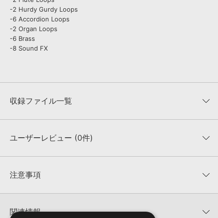
-2 Hurdy Gurdy Loops
-6 Accordion Loops
-2 Organ Loops
-6 Brass
-8 Sound FX
収録ファイル一覧
ユーザーレビュー (0件)
収録ファイル一覧
平均評価
0
★★★★★
注意事項
0
件の評価
KONTAKTフォーマットについて：
サンプルパック製品の
★5
0%
KONTAKTフォーマットは、
製品版KONTAKT（別売）
に読み込ん
関連情報
★4
0%
でお使いいただけます。無償版のKONTAKT PLAYERではお使いい