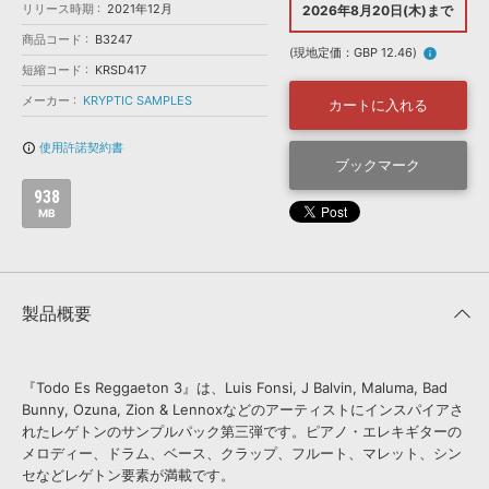
効果音 »
リリース時期
2021年12月
2026年8月20日(木)まで
お問い合わせ »
無償のサウンド
管理ソフト
商品コード
B3247
(現地定価：GBP 12.46)
info
BGM »
短縮コード
KRSD417
次世代型
ボーカル・エディタ
メーカー
KRYPTIC SAMPLES
カートに入れる
使用許諾契約書
info_outline
APS
ブックマーク
映像のBGM・
セリフを音声分離
938
MB
SLS
音素材の制作・
ライセンス提供
製品概要
『Todo Es Reggaeton 3』は、Luis Fonsi, J Balvin, Maluma, Bad
Bunny, Ozuna, Zion & Lennoxなどのアーティストにインスパイアさ
れたレゲトンのサンプルパック第三弾です。ピアノ・エレキギターの
メロディー、ドラム、ベース、クラップ、フルート、マレット、シン
セなどレゲトン要素が満載です。