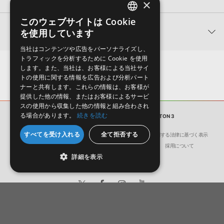
×
★3
0%
ただけませんので、ご注意ください。また、「ライブラリ・タブ」
【Producer Loops】約4,000タイトルのサンプルパックが最大
★2
0%
への表示にも対応しておりません。
このウェブサイトは Cookie
ENGLISH
50%OFF！サマーセール！
★1
0%
関連サポート情報
を使用しています
4GBを超えるデータに関するご注意：
FAT32でフォーマットされた
JAPANESE
KRYPTIC SAMPLES 製品一覧
HDDには、1ファイル4GBを超えるデータを格納することができま
レビューをもっと見る »
当社はコンテンツや広告をパーソナライズし、
せん。データ容量が4GBを超えるダウンロード製品をご購入いただ
TODO ES REGGAETON 3のサポート情報
トラフィックを分析するために Cookie を使用
MIDI形式サンプルパックの追加方法
きます際には、NTFSやHFS＋でフォーマットされたHDDをご用意
します。また、当社は、お客様による当社サイ
いただく必要がございます。
2022.06.06
トの使用に関する情報を広告および分析パート
ナーと共有します。これらの情報は、お客様が
製品の購入手続き完了後、受注確認メールとシリアルナンバーをお
マークのついた情報は、該当する製品のご購入ユーザー様専用となって
提供した他の情報、またはお客様によるサービ
知らせするメールの2通が送信されます。メールに記載されており
おります。ご覧頂くには、該当する製品をご購入頂く必要がございます。
スの使用から収集した他の情報と組み合わされ
ます説明に沿って、製品のダウンロード／導入を行って下さい。
る場合があります。
続きを読む
サンプルパック
TODO ES REGGAETON 3
サンプルパック製品には、原則として日本語版操作マニュアルをご
TODO ES REGGAETON 3のサポート情報
すべてを受け入れる
全て拒否する
用意しておりません。ご購入後のご不明点や詳細に関するお問い合
会社概要
環境保護（CSR）への取り組み
特定商取引に関する法律に基づく表示
わせなどは
テクニカルサポート
までご連絡ください。
サイト動作環境
利用規約
個人情報の保護について
採用について
詳細を表示
デモソングは、製品収録サウンドを使ってできることを紹介するた
めのデモンストレーション用の楽曲です。原則として、デモソング
そのものをお使いいただくことはできません。また、デモソングを
構成する全てのサウンドが、サンプルパックに含まれていることを
保証するものではありません。
日本語
English
ダウンロード製品という性質上、一切の返品・返金はお受け付け致
© Crypton Future Media, INC.