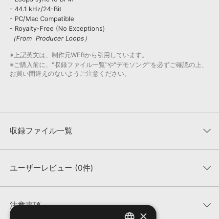
- 44.1 kHz/24-Bit
- PC/Mac Compatible
- Royalty-Free (No Exceptions)
（From Producer Loops）
※上記英文は、制作元WEBから引用しています。
※ご購入前に、"収録ファイル一覧"や"デモソング"を必ずご確認の上、
お買い間違えのないようご注意ください。
収録ファイル一覧
ユーザーレビュー (0件)
収録ファイル一覧
平均評価
0
★★★★★
注意事項
×
0
件の評価