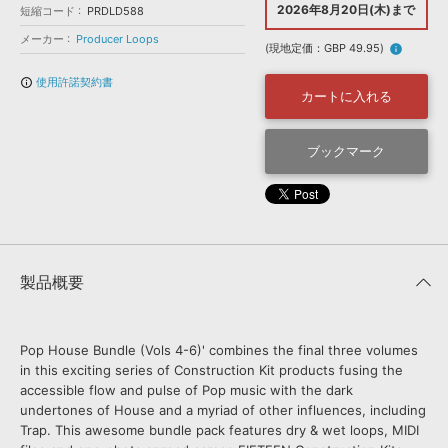
効果音 »
2026年8月20日(木)まで
短縮コード
PRDLD588
お問い合わせ »
無償のサウンド
管理ソフト
メーカー
Producer Loops
(現地定価：GBP 49.95)
info
BGM »
使用許諾契約書
info_outline
次世代型
ボーカル・エディタ
カートに入れる
APS
ブックマーク
映像のBGM・
セリフを音声分離
SLS
音素材の制作・
ライセンス提供
製品概要
Pop House Bundle (Vols 4-6)' combines the final three volumes
in this exciting series of Construction Kit products fusing the
accessible flow and pulse of Pop music with the dark
undertones of House and a myriad of other influences, including
Trap. This awesome bundle pack features dry & wet loops, MIDI