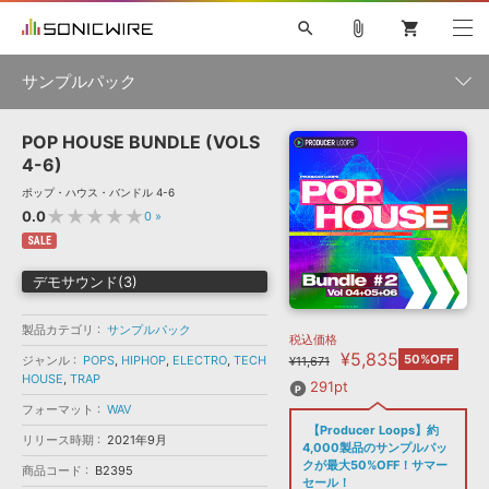
search
attach_file
shopping_cart
サンプルパック
POP HOUSE BUNDLE (VOLS
初音ミク NT
鏡音リン・レン V4X
巡音ルカ V4X
MEIKO V3
製品一覧
ソフト音源 »
4-6)
KAITO V3
VOCALOID
TOONTRACK
SPITFIRE AUDIO
ポップ・ハウス・バンドル 4-6
VIENNA
EZ DRUMMER 3
SERUM
ライセンスフリーBGM
★★★★★
0.0
0
»
プラグイン・エフェクト »
サンプルパックを試そう
ボーカル抜き出し
DUBSTEP
ジャンル
キャンペーン »
SALE
ELECTRONICA
EDM
TRANCE
MUTANT
ROUTER.FM
デモサウンド(3)
SONOCA
サンプルパック »
特集 »
製品サポート情報 »
メーカー
製品カテゴリ
サンプルパック
税込価格
ソフト音源
プラグイン・エフェクト
サンプルパック
¥5,835
ソフトウェア／ツール »
50%OFF
ジャンル
POPS
,
HIPHOP
,
ELECTRO
,
TECH
¥11,671
ニュースレター »
HOUSE
DTMガイド »
,
TRAP
ソフトウェア／ツール
DAW
効果音
BGM
291pt
音楽カード
製作サービス
フォーマット
フォーマット
WAV
DAW »
【Producer Loops】約
SONICWIREブログ »
リリース時期
2021年9月
FAQ »
4,000製品のサンプルパッ
楽曲配信流通
サービス
クが最大50%OFF！サマー
商品コード
B2395
ランキング
セール！