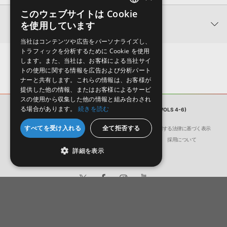
KONTAKTフォーマットについて：
サンプルパック製品の
このウェブサイトは Cookie
ENGLISH
★5
0%
KONTAKTフォーマットは、
製品版KONTAKT（別売）
に読み込ん
関連情報
を使用しています
★4
0%
でお使いいただけます。無償版のKONTAKT PLAYERではお使いい
JAPANESE
★3
0%
ただけませんので、ご注意ください。また、「ライブラリ・タブ」
当社はコンテンツや広告をパーソナライズし、
【Producer Loops】約4,000タイトルのサンプルパックが最大
★2
0%
への表示にも対応しておりません。
トラフィックを分析するために Cookie を使用
50%OFF！サマーセール！
★1
0%
します。また、当社は、お客様による当社サイ
4GBを超えるデータに関するご注意：
FAT32でフォーマットされた
トの使用に関する情報を広告および分析パート
Producer Loops 製品一覧
HDDには、1ファイル4GBを超えるデータを格納することができま
ナーと共有します。これらの情報は、お客様が
レビューをもっと見る »
せん。データ容量が4GBを超えるダウンロード製品をご購入いただ
提供した他の情報、またはお客様によるサービ
きます際には、NTFSやHFS＋でフォーマットされたHDDをご用意
スの使用から収集した他の情報と組み合わされ
いただく必要がございます。
る場合があります。
続きを読む
サンプルパック
POP HOUSE BUNDLE (VOLS 4-6)
製品の購入手続き完了後、受注確認メールとシリアルナンバーをお
すべてを受け入れる
全て拒否する
会社概要
環境保護（CSR）への取り組み
特定商取引に関する法律に基づく表示
知らせするメールの2通が送信されます。メールに記載されており
サイト動作環境
利用規約
個人情報の保護について
採用について
ます説明に沿って、製品のダウンロード／導入を行って下さい。
詳細を表示
サンプルパック製品には、原則として日本語版操作マニュアルをご
用意しておりません。ご購入後のご不明点や詳細に関するお問い合
わせなどは
テクニカルサポート
までご連絡ください。
デモソングは、製品収録サウンドを使ってできることを紹介するた
日本語
English
めのデモンストレーション用の楽曲です。原則として、デモソング
© Crypton Future Media, INC.
そのものをお使いいただくことはできません。また、デモソングを
構成する全てのサウンドが、サンプルパックに含まれていることを