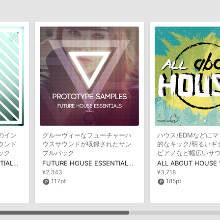
のイン
グルーヴィーなフューチャーハ
ハウス/EDMなどに
ウンド
ウスサウンドが収録されたサン
的なキック/明るいギ
ック
プルパック
ピアノなど幅広いサ
録
FUTURE HOUSE ESSENTIALS VOL 3
FUTURE HOUSE ESSENTIALS VOL 2
ALL ABOUT HOUSE 
¥2,343
¥3,718
117pt
185pt