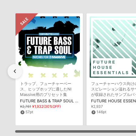
chevron_left
トラップ、フューチャーベー
フューチャーハウス向け
ス、ヒップホップに適したNI
スピレーション溢れるサ
Massive用のプリセット集
が収録されたサンプルパ
FUTURE BASS & TRAP SOUL PATCHES
¥2,761
¥1,932(30%OFF)
¥2,937
57pt
146pt