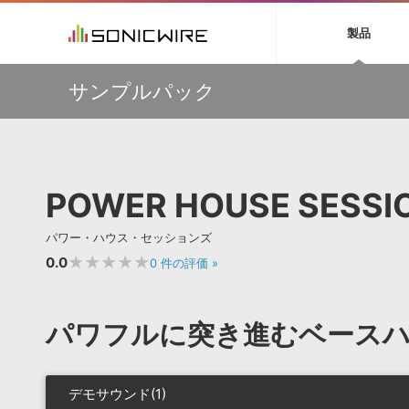
初音ミク NT
鏡音リン・レン V
製品
EZ DRUMMER 3
SERUM
ラ
ソフト音源 »
キャンペーン »
製品サポート情報 »
プラグ
特集 »
DTMガ
サンプルパック
音楽ダウンロードカード製作サービス
独立系ミ
ソフト音源
プラグ
製品一覧
【Wavetick】幅広いジャンルのサンプルパックが
VOCALOID4 ENGINE製品サポート
製品一覧
特集一覧
DTM初心
ービス
30%OFF！サマーセール第2弾！
EZ DRUMMER ENGINE製品サポート
楽器＆カテゴリ
カテゴリ
インタビ
サンプル
多彩で精度の高いコンプレッション・サウンドを実現する
KONTAKT PLAYER 5製品サポート
メーカー
『Fuse Compressor』が50％OFF
メーカー
TIPS記事
VIENNA INSTRUMENTS製品サポート
バーチャルシ
【33%OFF】オーディオに揺らぎを与えるローファイ・エ
エンジン
ランキン
APS
SLS
POWER HOUSE SESSI
フェクト『Pitch Dropout 2』発売記念セール！
サウンド・ラ
ランキング
【最大65％OFF】IK Multimedia 各種プロモーション実施
オーディオ・
中！
BGMやセリフの抽出・削除を実現する音声
製品の仕様
サンプルパッ
パワー・ハウス・セッションズ
分離サービス
規制作・
【期間延長】Sound Ideasの業界標準効果音パックが
50%OFF！MID YEAR SALE！
★★★★★
0.0
0
件の評価
»
DAW »
効果音 
Ableton Live
製品一覧
パワフルに突き進むベース
Bitwig
カテゴリ
Cubase
メーカー
FL Studio
ランキン
デモサウンド(1)
SoundBridge
シングル