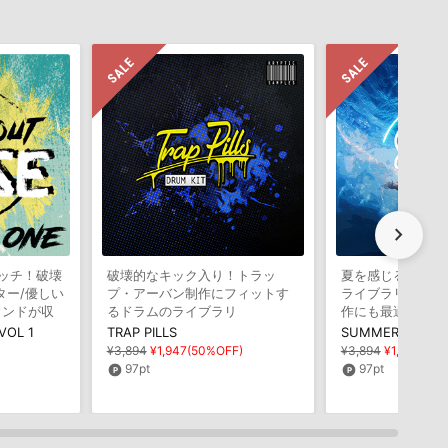
chevron_right
マッチ！破壊
破壊的なキック入り！トラッ
夏を感じるトロピ
ター/優しい
プ・アーバン制作にフィットす
ライブラリ！レゲ
ウンドが収
るドラムのライブラリ
作にも最適
VOL 1
TRAP PILLS
SUMMER WAVE
¥3,894
¥1,947(50%OFF)
¥3,894
¥1,947(50
97pt
97pt