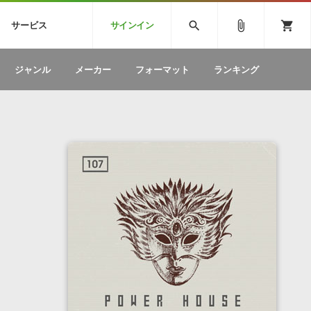
CK
SPITFIRE AUDIO
VIENNA
search
attach_file
shopping_cart
サービス
サインイン
BSTEP
ELECTRONICA
EDM
ソフトウェア／ツール »
SONICWIREブログ »
お問い合わせ »
ジャンル
メーカー
フォーマット
ランキング
のための無
ボーカルパートの制作が自由自在な、次世代
W
効果音
BGM
型ボーカル・エディタ
製品一覧
テクニカルサポート窓口
カテゴリ
製品購入前のご質問・ご相談
メーカー
ランキング