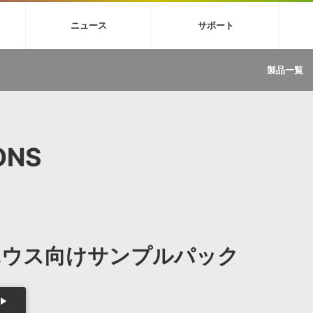
4X
巡音ルカ V4X
MEIKO V3
KAITO V3
VOCALOID
TOONTRA
ニュース
サポート
イセンスフリーBGM
サンプルパックを試そう
ボーカル抜き出し
DU
FAQ »
イン・エフェクト »
イド »
サンプルパック »
ニュースレター »
TRANCE
MUTANT
ROUTER.FM
SONOCA
製品一覧
サウンド素材の効率的な一元管理
ュージシャン向けの楽曲配信流通サ
Piapro Studio / Vocaloid4関連
イン・エフェクト
サンプルパック
ソフトウェア／ツール
DA
償ソフトウェア
者ガイド
製品一覧
バックナンバー一覧
初音ミク V4X関連
ュー一覧
パックを体験してみよう
ジャンル
購読のお申し込み
EZdrummer 3関連
一覧
メーカー
VIENNA関連
ンガー・ラインナップ
グ
フォーマット
ONS
イセンシング・サービス
オンラインストアガイド
ランキング
プロセッシング・サービス
ヘルプ
や要件に応じたBGM/効果音の新
クを試そう！
ライセンス提供
BGM »
»
製品一覧
ハウス向けサンプルパック
ジャンル
メーカー
ランキング
グ
シングルBGM
効果音