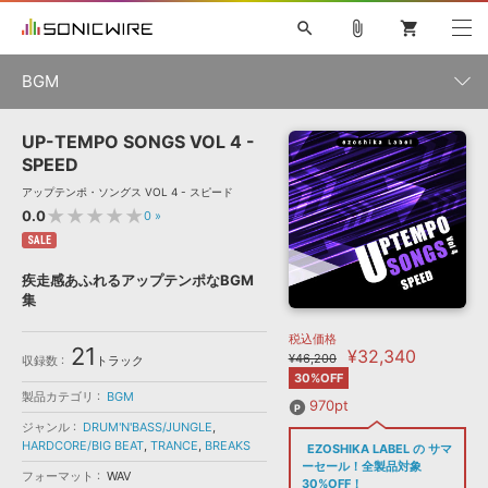
search
attach_file
shopping_cart
BGM
UP-TEMPO SONGS VOL 4 -
初音ミク NT
鏡音リン・レン V4X
巡音ルカ V4X
MEIKO V3
製品一覧
ソフト音源 »
SPEED
KAITO V3
VOCALOID
TOONTRACK
SPITFIRE AUDIO
アップテンポ・ソングス VOL 4 - スピード
VIENNA
EZ DRUMMER 3
SERUM
ライセンスフリーBGM
★★★★★
0.0
0
»
プラグイン・エフェクト »
サンプルパックを試そう
ボーカル抜き出し
DUBSTEP
ジャンル
キャンペーン »
SALE
ELECTRONICA
EDM
TRANCE
MUTANT
ROUTER.FM
疾走感あふれるアップテンポなBGM
SONOCA
サンプルパック »
集
特集 »
製品サポート情報 »
メーカー
税込価格
ソフト音源
プラグイン・エフェクト
サンプルパック
21
¥32,340
ソフトウェア／ツール »
¥46,200
収録数
トラック
ニュースレター »
DTMガイド »
30%OFF
ソフトウェア／ツール
DAW
効果音
BGM
音楽カード
製作サービス
製品カテゴリ
ランキング
BGM
970pt
DAW »
ジャンル
DRUM'N'BASS/JUNGLE
,
SONICWIREブログ »
FAQ »
HARDCORE/BIG BEAT
,
TRANCE
,
BREAKS
EZOSHIKA LABEL の サマ
楽曲配信流通
サービス
ーセール！全製品対象
フォーマット
WAV
シングルBGM
30%OFF！