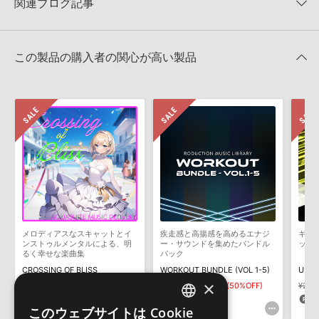
関連ブログ記事
ユーザー使用許諾契約書）"が更新されました。
製品の購入手続き完了後、受注確認メールとシリアルナンバーをお知らせするメールの2
4
ezoshika_0081
通が送信されます。メールに記載されております説明に沿って、製品のダウンロード／
2024.12.19
エネルギッシュ、シリアス、テクノロジー、メカニカル、CM、vp、グラフ説明、スポーツ、アクション、ドキュメンタリー、ドラムンベース、ブレイクビーツ、など。
導入を行って下さい。
2:52
¥3,300
ダウンロード製品という性質上、一切の返品・返金はお受け付け致しかねます。
マークのついた情報は、該当する製品のご購入ユーザー様専用となって
この製品の購入者の関心が高い製品
おります。ご覧頂くには、該当する製品をご購入頂く必要がございます。
5
ezoshika_0082
UP-TEMPO SONGS VOL 4 - SPEEDのサポート情報
ブレイクビーツ、ダンス、CM、アクション、グラフ説明、テクノロジー、スポーツ、ドキュメンタリー、エネルギッシュ、メカニカル、エレクトロ、など。
2:49
¥3,300
SONICWIRE 2021年セールスランキング！～サンプルパック ＆
効果音／BGM編～
6
ezoshika_0083
2021年12月28日 15:00
ブレイクビーツ、ダンス、エネルギッシュ、アクション、メカニカル、CM、スポーツ、テクノロジー、ドキュメンタリー、グラフ説明、など。
2:47
¥3,300
7
ezoshika_0107
メロディアスなスキャットとイ
疾走感と高揚感を高めるエナジ
ギタ
ンストゥルメンタルによる、明
ー・サウンドを集めたバンドル
ップ
CM、ブレイクビーツ、リズミカル、疾走感、など。
るく幸せな楽曲集
パック
0:26
¥3,300
CROSSING OF BLISS
WORKOUT BUNDLE (VOL 1-5)
×
¥33,000
¥23,100(30%OFF)
¥137,500
¥68,750(50%OFF)
¥22,
693pt
3,437pt
4
8
ezoshika_0212
このウェブサイトは Cookie
ENGLISH