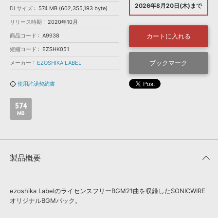
効果音 »
2026年8月20日(木)まで
DLサイズ
574 MB (602,355,193 byte)
お問い合わせ »
無償のサウンド
管理ソフト
リリース時期
2020年10月
BGM »
商品コード
A9938
カートに入れる
次世代型
ボーカル・エディタ
短縮コード
EZSHK051
ブックマーク
メーカー
EZOSHIKA LABEL
APS
映像のBGM・
セリフを音声分離
使用許諾契約書
info_outline
SLS
音素材の制作・
ライセンス提供
574
MB
製品概要
ezoshika LabelのライセンスフリーBGM21曲を収録したSONICWIRE
オリジナルBGMパック。