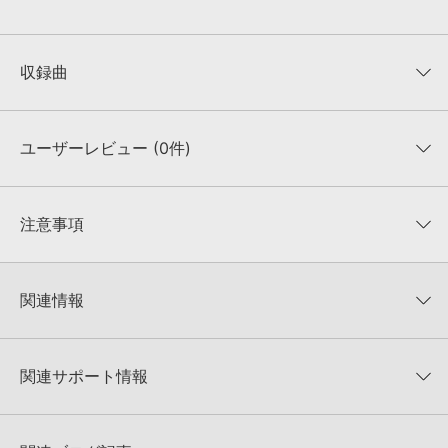
収録曲
説明文
ジャンル/楽器
ユーザーレビュー (0件)
1
ezoshika_0054
CM、アクション、クール、ジャズオーケストラ、スパイ、ドラマ、ブレイクビーツ、映画、ビッグバンドジャズ、など。
2:39
¥3,300
平均評価
0
★★★★★
注意事項
0
件の評価
2
ezoshika_0079
MUTANTについて：
本製品に付属のサウンド一元管理ソフトウェア「Mutant（Ver.3以
アクション、グルーヴィー、テクノロジー、疾走感、メカニカル、クール、CM、vp、グラフ説明、スポーツ、ドキュメンタリー、ブレイクビーツ、など。
降）」にて、収録サウンドの「キーワード」、「説明文」を閲覧／検索いただけます。
★5
0%
2:35
¥3,300
関連情報
★4
0%
4GBを超えるデータに関するご注意：
FAT32でフォーマットされたHDDには、1ファイル
4GBを超えるデータを格納することができません。データ容量が4GBを超えるダウンロ
★3
0%
ード製品をご購入いただきます際には、NTFSやHFS＋でフォーマットされたHDDをご用
EZOSHIKA LABEL の サマーセール！全製品対象 30%OFF！
★2
0%
3
ezoshika_0080
意いただく必要がございます。
★1
0%
関連サポート情報
EZOSHIKA LABEL 製品一覧
アクション、グルーヴィー、テクノロジー、疾走感、メカニカル、パワフル、エネルギッシュ、CM、vp、グラフ説明、スポーツ、ドキュメンタリー、ブレイクビーツ、など。
KONTAKTフォーマットについて：
本製品のKONTAKTフォーマットは、製品版
3:22
¥3,300
KONTAKTに読み込んでお使いいただけます。KONTAKT PLAYERではお使いいただけま
UP-TEMPO SONGS VOL 4 - SPEEDのサポート情報
レビューをもっと見る »
せんので、ご注意ください。また、Add Library機能による「ライブラリ・タブ」表示に
EZOSHIKA LABEL社の"End User License Agreement（エンド
も対応しておりません。