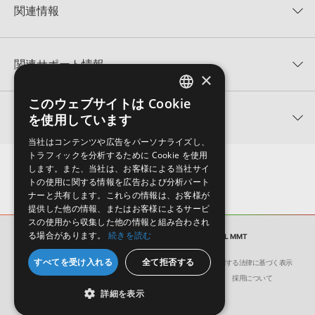
★5
0%
KONTAKTフォーマットは、
製品版KONTAKT（別売）
に読み込ん
関連情報
★4
0%
でお使いいただけます。無償版のKONTAKT PLAYERではお使いい
★3
0%
ただけませんので、ご注意ください。また、「ライブラリ・タブ」
Big Fish Audio 製品一覧
★2
0%
への表示にも対応しておりません。
★1
0%
関連サポート情報
R&BASS TRAPSOUL MMTのサポート情報
4GBを超えるデータに関するご注意：
FAT32でフォーマットされた
×
HDDには、1ファイル4GBを超えるデータを格納することができま
レビューをもっと見る »
せん。データ容量が4GBを超えるダウンロード製品をご購入いただ
このウェブサイトは Cookie
Big Fish Audio社「Momentum」のライブラリー追加方法
ENGLISH
きます際には、NTFSやHFS＋でフォーマットされたHDDをご用意
関連製品
を使用しています
いただく必要がございます。
2022.06.06
JAPANESE
当社はコンテンツや広告をパーソナライズし、
製品の購入手続き完了後、受注確認メールとシリアルナンバーをお
『MOMENTUM』日本語マニュアル
トラフィックを分析するために Cookie を使用
知らせするメールの2通が送信されます。メールに記載されており
します。また、当社は、お客様による当社サイ
ます説明に沿って、製品のダウンロード／導入を行って下さい。
2020.09.16
トの使用に関する情報を広告および分析パート
サンプルパック製品には、原則として日本語版操作マニュアルをご
ナーと共有します。これらの情報は、お客様が
マークのついた情報は、該当する製品のご購入ユーザー様専用となって
提供した他の情報、またはお客様によるサービ
用意しておりません。ご購入後のご不明点や詳細に関するお問い合
おります。ご覧頂くには、該当する製品をご購入頂く必要がございます。
スの使用から収集した他の情報と組み合わされ
わせなどは
テクニカルサポート
までご連絡ください。
る場合があります。
続きを読む
サンプルパック
R&BASS TRAPSOUL MMT
デモソングは、製品収録サウンドを使ってできることを紹介するた
R&BASS TRAPSOUL MMTのサポート情報
めのデモンストレーション用の楽曲です。原則として、デモソング
すべてを受け入れる
全て拒否する
会社概要
環境保護（CSR）への取り組み
特定商取引に関する法律に基づく表示
そのものをお使いいただくことはできません。また、デモソングを
洗練されたグルーヴとウォーム
幅広いファンキーなサウンドに
ダイ
サイト動作環境
利用規約
個人情報の保護について
採用について
構成する全てのサウンドが、サンプルパックに含まれていることを
さを持つネオソウルのコンスト
使えるホーンセクションのコン
ィー
詳細を表示
ラクションキットを収録
ストラクションキットを収録
ンス
保証するものではありません。
Satin - Neo Soul MMT
Funk Soul Horns 3 MMT
Edge 