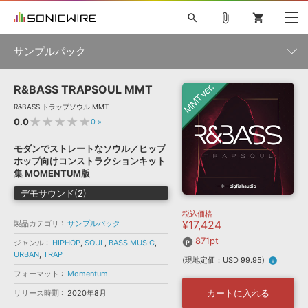
search
attach_file
shopping_cart
サンプルパック
R&BASS TRAPSOUL MMT
初音ミク NT
鏡音リン・レン V4X
巡音ルカ V4X
MEIKO V3
製品一覧
ソフト音源 »
R&BASS トラップソウル MMT
KAITO V3
VOCALOID
TOONTRACK
SPITFIRE AUDIO
★★★★★
0.0
0
»
VIENNA
EZ DRUMMER 3
SERUM
ライセンスフリーBGM
プラグイン・エフェクト »
サンプルパックを試そう
ボーカル抜き出し
DUBSTEP
ジャンル
モダンでストレートなソウル／ヒップ
キャンペーン »
ホップ向けコンストラクションキット
ELECTRONICA
EDM
TRANCE
MUTANT
ROUTER.FM
集 MOMENTUM版
SONOCA
サンプルパック »
特集 »
デモサウンド(2)
製品サポート情報 »
メーカー
税込価格
ソフト音源
プラグイン・エフェクト
サンプルパック
¥17,424
製品カテゴリ
サンプルパック
ソフトウェア／ツール »
ニュースレター »
DTMガイド »
871pt
ソフトウェア／ツール
DAW
効果音
BGM
ジャンル
HIPHOP
,
SOUL
,
BASS MUSIC
,
音楽カード
製作サービス
フォーマット
URBAN
,
TRAP
(現地定価：USD 99.95)
info
DAW »
SONICWIREブログ »
フォーマット
Momentum
FAQ »
楽曲配信流通
サービス
カートに入れる
リリース時期
2020年8月
ランキング