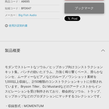
効果音 »
商品コード
A9695
お問い合わせ »
無償のサウンド
管理ソフト
ブックマーク
短縮コード
BFD647
BGM »
メーカー
Big Fish Audio
次世代型
ボーカル・エディタ
使用許諾契約書
info_outline
APS
映像のBGM・
セリフを音声分離
製品概要
SLS
音素材の制作・
ライセンス提供
モダンでストレートなソウル／ヒップホップ向けコンストラクション
キット集。パンチの効いたドラム、力強く鳴り響くベース、滑らかな
シンセ、ムーディーなピアノなどのループ／ワンショット素材を
1,000以上収録し、計50種類のコンストラクションキットに分類され
ています。Bryson Tiller、DJ Mustardなどのアーティストからイン
スピレーションを受け制作されており、都会的なソウル、トラップ、
ヒップホップなどのプロダクションにマッチするコレクションです。
・収録形式：MOMENTUM