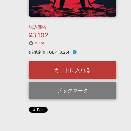
税込価格
¥3,102
155pt
(現地定価：GBP 13.25)
info
カートに入れる
ブックマーク