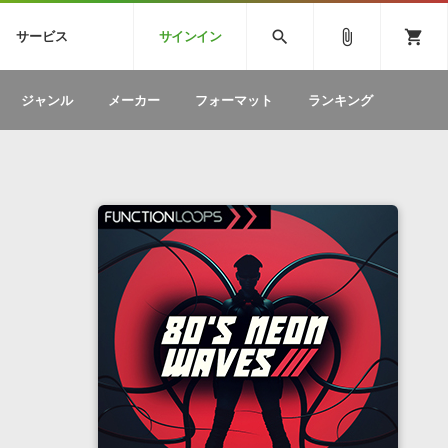
CK
SPITFIRE AUDIO
VIENNA
search
attach_file
shopping_cart
サービス
サインイン
BSTEP
ELECTRONICA
EDM
ソフトウェア／ツール »
SONICWIREブログ »
お問い合わせ »
ジャンル
メーカー
フォーマット
ランキング
のための無
ボーカルパートの制作が自由自在な、次世代
W
効果音
BGM
型ボーカル・エディタ
製品一覧
テクニカルサポート窓口
カテゴリ
製品購入前のご質問・ご相談
メーカー
ランキング