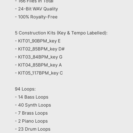
- 166 Files In Total
- 24-Bit WAV Quality
- 100% Royalty-Free
5 Construction Kits (Key & Tempo Labelled):
- KIT01_90BPM_key E
- KIT02_85BPM_key D#
- KIT03_84BPM_key G
- KIT04_85BPM_key A
- KIT05_117BPM_key C
94 Loops:
- 14 Bass Loops
- 40 Synth Loops
- 7 Brass Loops
- 2 Piano Loops
- 23 Drum Loops