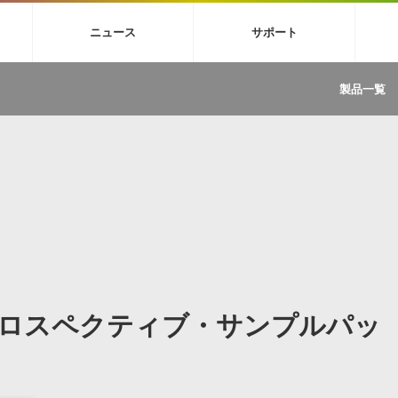
4X
巡音ルカ V4X
MEIKO V3
KAITO V3
VOCALOID
TOONTRA
ニュース
サポート
イセンスフリーBGM
サンプルパックを試そう
ボーカル抜き出し
DU
FAQ »
イン・エフェクト »
イド »
サンプルパック »
ニュースレター »
TRANCE
MUTANT
ROUTER.FM
SONOCA
製品一覧
サウンド素材の効率的な一元管理
ュージシャン向けの楽曲配信流通サ
Piapro Studio / Vocaloid4関連
イン・エフェクト
サンプルパック
ソフトウェア／ツール
DA
償ソフトウェア
者ガイド
製品一覧
バックナンバー一覧
初音ミク V4X関連
ュー一覧
パックを体験してみよう
ジャンル
購読のお申し込み
EZdrummer 3関連
一覧
メーカー
VIENNA関連
ンガー・ラインナップ
グ
フォーマット
イセンシング・サービス
オンラインストアガイド
ランキング
プロセッシング・サービス
ヘルプ
や要件に応じたBGM/効果音の新
クを試そう！
ライセンス提供
BGM »
»
製品一覧
トロスペクティブ・サンプルパッ
ジャンル
メーカー
ランキング
グ
シングルBGM
効果音