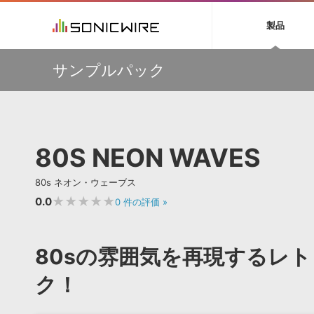
初音ミク NT
鏡音リン・レン V
製品
EZ DRUMMER 3
SERUM
ラ
ソフト音源 »
キャンペーン »
製品サポート情報 »
プラグ
特集 »
DTMガ
サンプルパック
音楽ダウンロードカード製作サービス
独立系ミ
ソフト音源
プラグ
製品一覧
【50％OFF】Soundiron 期間限定セール！人気のクワイ
VOCALOID4 ENGINE製品サポート
製品一覧
特集一覧
DTM初心
ービス
ヤ音源、ストリングス音源が特別価格！
EZ DRUMMER ENGINE製品サポート
楽器＆カテゴリ
カテゴリ
インタビ
サンプル
Audiomodern Summer Sale！全製品35％OFF！
KONTAKT PLAYER 5製品サポート
メーカー
メーカー
TIPS記事
万物を創造するシンセ『Avenger 2』や拡張音源が
VIENNA INSTRUMENTS製品サポート
バーチャルシ
33％OFF！Vengeance Soundサマーセール！
エンジン
ランキン
APS
SLS
80S NEON WAVES
サウンド・ラ
【AudioThing】古典的なラテン・サウンドを収録した
ランキング
『LATIN PERCUSSION』が51％OFF！
オーディオ・
BGMやセリフの抽出・削除を実現する音声
製品の仕様
【HEAVYOCITY】サマーセール Reloaded！シネマティ
サンプルパッ
80s ネオン・ウェーブス
分離サービス
規制作・
ック音源 / エフェクト最大75%OFF！
★★★★★
0.0
0
件の評価
»
DAW »
効果音 
Ableton Live
製品一覧
80sの雰囲気を再現するレ
Bitwig
カテゴリ
Cubase
ク！
メーカー
FL Studio
ランキン
SoundBridge
シングル