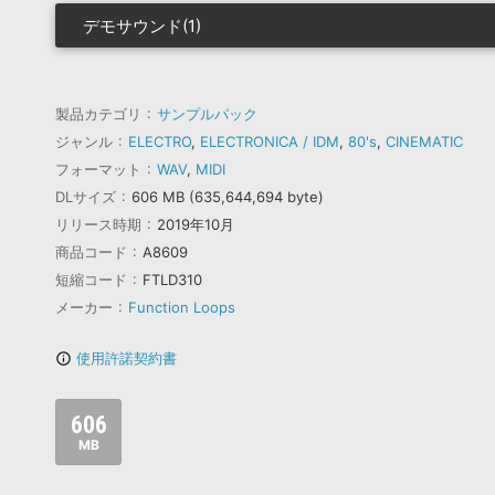
デモサウンド(1)
製品カテゴリ
サンプルパック
ジャンル
ELECTRO
,
ELECTRONICA / IDM
,
80's
,
CINEMATIC
フォーマット
WAV
,
MIDI
DLサイズ
606 MB (635,644,694 byte)
リリース時期
2019年10月
商品コード
A8609
短縮コード
FTLD310
メーカー
Function Loops
使用許諾契約書
info_outline
606
MB