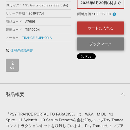
効果音 »
2026年8月20日(木)まで
DLサイズ
1.95 GB (2,095,399,833 byte)
お問い合わせ »
無償のサウンド
管理ソフト
リリース時期
2019年7月
(現地定価：GBP 15.00)
info
BGM »
商品コード
A7686
次世代型
ボーカル・エディタ
カートに入れる
短縮コード
TEPD204
メーカー
TRANCE EUPHORIA
APS
ブックマーク
映像のBGM・
セリフを音声分離
使用許諾契約書
info_outline
SLS
音素材の制作・
ライセンス提供
2
GB
製品概要
『PSY-TRANCE PORTAL TO PARADISE』は、WAV、MIDI、43
Spire、11 Sylenth、19 Serum Presetsを含む20のトップPsy Trance
コンストラクションキットを収録しています。Psy Tranceのトップア