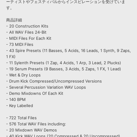
ーティストやフェスティバルからインスピレーションを受けていま
す。
商品詳細
- 20 Construction Kits
- All WAV Files 24-Bit
- MIDI Files For Each Kit
- 73 MIDI Files
- 43 Spire Presets (11 Basses, 5 Acids, 16 Leads, 1 Synth, 9 Zaps,
1 FX)
- 11 Sylenth Presets (1 Zap, 4 Acids, 1 Arp, 3 Lead, 2 Plucks)
- 19 Serum Presets (9 Basses, 3 Acids, 5 Zaps, 1 FX, 1 Lead)
- Wet & Dry Loops
- Drum Kick Compressed/Uncompressed Versions
- Several Percussion Variation WAV Loops
- Demo Mixdowns Of Each Kit
- 140 BPM
- Key Labelled
- 722 Total Files
- 576 Total WAV Files including:
- 20 Mixdown WAV Demos
- 40 Kick WAV Loops (20 Compressed & 20 Uncompressed)