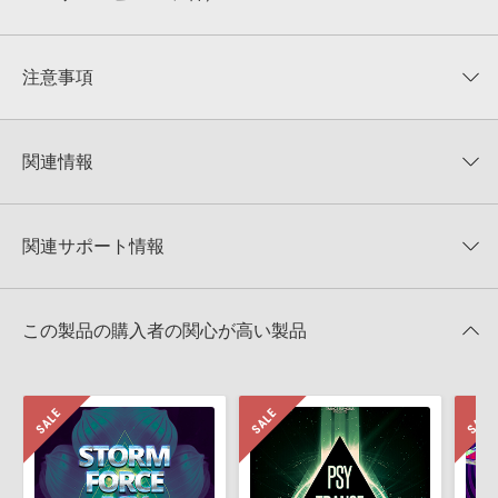
収録ファイル一覧
平均評価
0
★★★★★
注意事項
0
件の評価
KONTAKTフォーマットについて：
サンプルパック製品の
★5
0%
KONTAKTフォーマットは、
製品版KONTAKT（別売）
に読み込ん
関連情報
★4
0%
でお使いいただけます。無償版のKONTAKT PLAYERではお使いい
★3
0%
ただけませんので、ご注意ください。また、「ライブラリ・タブ」
【Producer Loops】約4,000タイトルのサンプルパックが最大
★2
0%
への表示にも対応しておりません。
50%OFF！サマーセール！
★1
0%
関連サポート情報
4GBを超えるデータに関するご注意：
FAT32でフォーマットされた
TRANCE EUPHORIA 製品一覧
HDDには、1ファイル4GBを超えるデータを格納することができま
レビューをもっと見る »
せん。データ容量が4GBを超えるダウンロード製品をご購入いただ
PSY-TRANCE PORTAL TO PARADISEのサポート情報
Xfer Records社『SERUM』のプリセット読み込み方法
きます際には、NTFSやHFS＋でフォーマットされたHDDをご用意
この製品の購入者の関心が高い製品
いただく必要がございます。
2025.09.16
製品の購入手続き完了後、受注確認メールとシリアルナンバーをお
Reveal Sound社『SPIRE』のプリセット追加方法
知らせするメールの2通が送信されます。メールに記載されており
ます説明に沿って、製品のダウンロード／導入を行って下さい。
2022.06.06
サンプルパック製品には、原則として日本語版操作マニュアルをご
LennarDigital社「Sylenth1」のプリセット追加方法
用意しておりません。ご購入後のご不明点や詳細に関するお問い合
2022.06.06
わせなどは
テクニカルサポート
までご連絡ください。