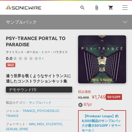
search
attach_file
shopping_cart
サンプルパック
PSY-TRANCE PORTAL TO
初音ミク NT
鏡音リン・レン V4X
巡音ルカ V4X
MEIKO V3
製品一覧
ソフト音源 »
PARADISE
KAITO V3
VOCALOID
TOONTRACK
SPITFIRE AUDIO
サイトランス・ポータル・トゥー・パラダイス
VIENNA
EZ DRUMMER 3
SERUM
ライセンスフリーBGM
★★★★★
0.0
0
»
プラグイン・エフェクト »
サンプルパックを試そう
ボーカル抜き出し
DUBSTEP
ジャンル
キャンペーン »
SALE
ELECTRONICA
EDM
TRANCE
MUTANT
ROUTER.FM
違う世界を覗くようなサイトランスに
SONOCA
サンプルパック »
適したコンストラクションキット集
特集 »
製品サポート情報 »
メーカー
デモサウンド(1)
税込価格
ソフト音源
プラグイン・エフェクト
サンプルパック
¥1,749
ソフトウェア／ツール »
50%OFF
¥3,498
ニュースレター »
DTMガイド »
製品カテゴリ
サンプルパック
ソフトウェア／ツール
DAW
効果音
BGM
87pt
音楽カード
製作サービス
フォーマット
ジャンル
TRANCE
,
PSYCHEDELIC
DAW »
TRANCE
【Producer Loops】約
SONICWIREブログ »
FAQ »
4,000製品のサンプルパッ
楽曲配信流通
サービス
フォーマット
WAV
,
MIDI
,
SYLENTH1
,
クが最大50%OFF！サマー
SERUM
,
SPIRE
ランキング
セール！