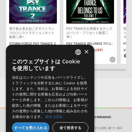
デモソングは、製品収録サウンドを使ってできることを紹介するた
MIDI形式サンプルパックの追加方法
めのデモンストレーション用の楽曲です。原則として、デモソング
2022.06.06
そのものをお使いいただくことはできません。また、デモソングを
構成する全てのサウンドが、サンプルパックに含まれていることを
電子嵐を巻き起こすサイトラン
PSY TRANCEを掌握するサンプ
恍惚
マークのついた情報は、該当する製品のご購入ユーザー様専用となって
保証するものではありません。
スのコンストラクションキット
ルパック・プリセット集第二
トラ
集第二弾！
弾！
キッ
おります。ご覧頂くには、該当する製品をご購入頂く必要がございます。
ダウンロード製品という性質上、一切の返品・返金はお受け付け致
STORM FORCE PSY TRANCE 2
PSY TRANCE BELONGS TO US VOL 2
PSYT
しかねます。
×
PSY-TRANCE PORTAL TO PARADISEのサポート情報
¥3,113
¥1,556(50%OFF)
¥3,498
¥1,749(50%OFF)
¥3,31
77pt
87pt
8
このウェブサイトは Cookie
ENGLISH
を使用しています
JAPANESE
当社はコンテンツや広告をパーソナライズし、
トラフィックを分析するために Cookie を使用
します。また、当社は、お客様による当社サイ
トの使用に関する情報を広告および分析パート
ナーと共有します。これらの情報は、お客様が
提供した他の情報、またはお客様によるサービ
スの使用から収集した他の情報と組み合わされ
る場合があります。
続きを読む
サンプルパック
PSY-TRANCE PORTAL TO PARADISE
すべてを受け入れる
全て拒否する
会社概要
環境保護（CSR）への取り組み
特定商取引に関する法律に基づく表示