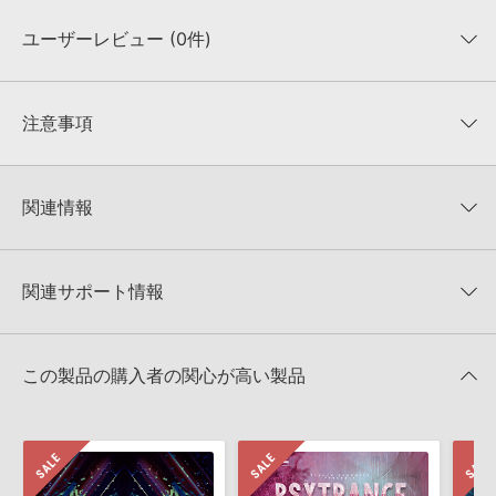
ユーザーレビュー (0件)
収録ファイル一覧
平均評価
0
★★★★★
注意事項
0
件の評価
KONTAKTフォーマットについて：
サンプルパック製品の
★5
0%
KONTAKTフォーマットは、
製品版KONTAKT（別売）
に読み込ん
関連情報
★4
0%
でお使いいただけます。無償版のKONTAKT PLAYERではお使いい
★3
0%
ただけませんので、ご注意ください。また、「ライブラリ・タブ」
【Producer Loops】約4,000タイトルのサンプルパックが最大
★2
0%
への表示にも対応しておりません。
50%OFF！サマーセール！
★1
0%
関連サポート情報
4GBを超えるデータに関するご注意：
FAT32でフォーマットされた
TRANCE EUPHORIA 製品一覧
HDDには、1ファイル4GBを超えるデータを格納することができま
レビューをもっと見る »
せん。データ容量が4GBを超えるダウンロード製品をご購入いただ
HEAVENS TRANCE GATEのサポート情報
Xfer Records社『SERUM』のプリセット読み込み方法
きます際には、NTFSやHFS＋でフォーマットされたHDDをご用意
この製品の購入者の関心が高い製品
いただく必要がございます。
2025.09.16
製品の購入手続き完了後、受注確認メールとシリアルナンバーをお
Reveal Sound社『SPIRE』のプリセット追加方法
知らせするメールの2通が送信されます。メールに記載されており
ます説明に沿って、製品のダウンロード／導入を行って下さい。
2022.06.06