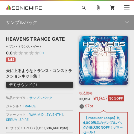
search
attach_file
shopping_cart
サンプルパック
HEAVENS TRANCE GATE
初音ミク NT
鏡音リン・レン V4X
巡音ルカ V4X
MEIKO V3
製品一覧
ソフト音源 »
ヘブン・トランス・ゲート
KAITO V3
VOCALOID
TOONTRACK
SPITFIRE AUDIO
★★★★★
0.0
0
»
VIENNA
EZ DRUMMER 3
SERUM
ライセンスフリーBGM
SALE
プラグイン・エフェクト »
サンプルパックを試そう
ボーカル抜き出し
DUBSTEP
ジャンル
キャンペーン »
天に上るようなトランス・コンストラ
ELECTRONICA
EDM
TRANCE
MUTANT
ROUTER.FM
クションキット集！
SONOCA
サンプルパック »
特集 »
デモサウンド(1)
製品サポート情報 »
メーカー
税込価格
ソフト音源
プラグイン・エフェクト
サンプルパック
¥1,947
製品カテゴリ
ソフトウェア／ツール »
サンプルパック
50%OFF
¥3,894
ニュースレター »
DTMガイド »
ソフトウェア／ツール
DAW
効果音
BGM
97pt
ジャンル
TRANCE
音楽カード
製作サービス
フォーマット
フォーマット
WAV
,
MIDI
,
SYLENTH1
,
DAW »
【Producer Loops】約
SONICWIREブログ »
SERUM
,
SPIRE
FAQ »
4,000製品のサンプルパッ
楽曲配信流通
サービス
クが最大50%OFF！サマー
DLサイズ
1.71 GB (1,837,696,666 byte)
ランキング
セール！