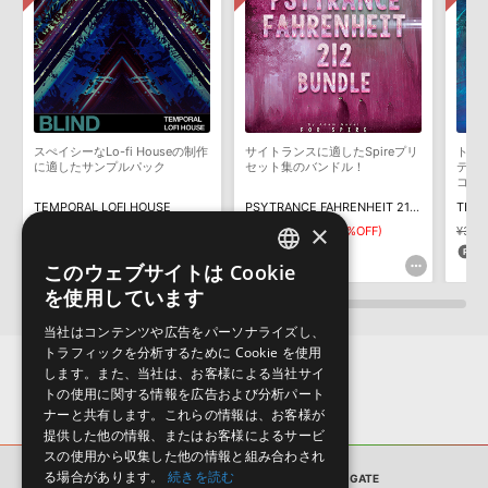
サンプルパック製品には、原則として日本語版操作マニュアルをご
LennarDigital社「Sylenth1」のプリセット追加方法
用意しておりません。ご購入後のご不明点や詳細に関するお問い合
2022.06.06
わせなどは
テクニカルサポート
までご連絡ください。
デモソングは、製品収録サウンドを使ってできることを紹介するた
MIDI形式サンプルパックの追加方法
めのデモンストレーション用の楽曲です。原則として、デモソング
2022.06.06
そのものをお使いいただくことはできません。また、デモソングを
構成する全てのサウンドが、サンプルパックに含まれていることを
スぺイシーなLo-fi Houseの制作
サイトランスに適したSpireプリ
トッ
マークのついた情報は、該当する製品のご購入ユーザー様専用となって
保証するものではありません。
に適したサンプルパック
セット集のバンドル！
ティ
コン
おります。ご覧頂くには、該当する製品をご購入頂く必要がございます。
ダウンロード製品という性質上、一切の返品・返金はお受け付け致
TEMPORAL LOFI HOUSE
PSYTRANCE FAHRENHEIT 212 FOR SPIRE BUNDLE
THE 
しかねます。
×
HEAVENS TRANCE GATEのサポート情報
¥3,179
¥2,225(30%OFF)
¥6,424
¥3,212(50%OFF)
¥3,8
66pt
160pt
9
このウェブサイトは Cookie
ENGLISH
を使用しています
JAPANESE
当社はコンテンツや広告をパーソナライズし、
トラフィックを分析するために Cookie を使用
します。また、当社は、お客様による当社サイ
トの使用に関する情報を広告および分析パート
ナーと共有します。これらの情報は、お客様が
提供した他の情報、またはお客様によるサービ
スの使用から収集した他の情報と組み合わされ
る場合があります。
続きを読む
サンプルパック
HEAVENS TRANCE GATE