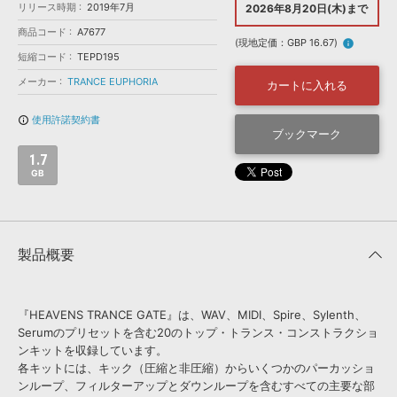
効果音 »
リリース時期
2019年7月
2026年8月20日(木)まで
お問い合わせ »
無償のサウンド
管理ソフト
商品コード
A7677
(現地定価：GBP 16.67)
info
BGM »
短縮コード
TEPD195
次世代型
ボーカル・エディタ
メーカー
TRANCE EUPHORIA
カートに入れる
使用許諾契約書
info_outline
APS
ブックマーク
映像のBGM・
セリフを音声分離
1.7
GB
SLS
音素材の制作・
ライセンス提供
製品概要
『HEAVENS TRANCE GATE』は、WAV、MIDI、Spire、Sylenth、
Serumのプリセットを含む20のトップ・トランス・コンストラクショ
ンキットを収録しています。
各キットには、キック（圧縮と非圧縮）からいくつかのパーカッショ
ンループ、フィルターアップとダウンループを含むすべての主要な部