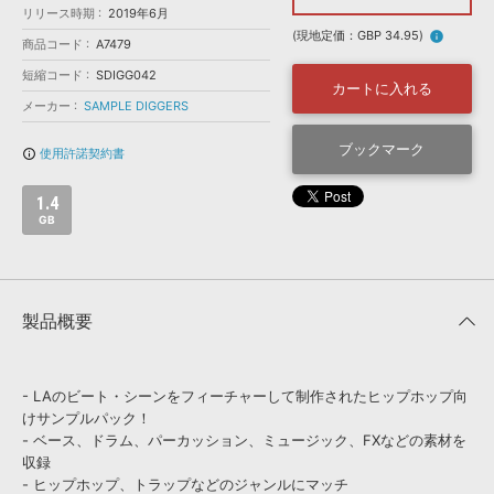
効果音 »
リリース時期
2019年6月
お問い合わせ »
無償のサウンド
管理ソフト
(現地定価：GBP 34.95)
info
商品コード
A7479
BGM »
短縮コード
SDIGG042
カートに入れる
次世代型
ボーカル・エディタ
メーカー
SAMPLE DIGGERS
ブックマーク
使用許諾契約書
info_outline
APS
映像のBGM・
セリフを音声分離
1.4
GB
SLS
音素材の制作・
ライセンス提供
製品概要
- LAのビート・シーンをフィーチャーして制作されたヒップホップ向
けサンプルパック！
- ベース、ドラム、パーカッション、ミュージック、FXなどの素材を
収録
- ヒップホップ、トラップなどのジャンルにマッチ