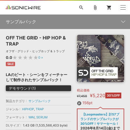
search
attach_file
shopping_cart
サンプルパック
OFF THE GRID - HIP HOP &
初音ミク NT
鏡音リン・レン V4X
巡音ルカ V4X
MEIKO V3
製品一覧
ソフト音源 »
TRAP
KAITO V3
VOCALOID
TOONTRACK
SPITFIRE AUDIO
オフザ・グリッド - ヒップホップ & トラップ
VIENNA
EZ DRUMMER 3
SERUM
ライセンスフリーBGM
★★★★★
0.0
0
»
プラグイン・エフェクト »
サンプルパックを試そう
ボーカル抜き出し
DUBSTEP
ジャンル
キャンペーン »
SALE
ELECTRONICA
EDM
TRANCE
MUTANT
ROUTER.FM
LAのビート・シーンをフィーチャー
SONOCA
サンプルパック »
して制作されたサンプルパック！
特集 »
製品サポート情報 »
メーカー
デモサウンド(1)
税込価格
ソフト音源
プラグイン・エフェクト
サンプルパック
¥5,220
ソフトウェア／ツール »
30%OFF
¥7,458
ニュースレター »
DTMガイド »
製品カテゴリ
サンプルパック
ソフトウェア／ツール
DAW
効果音
BGM
156pt
音楽カード
製作サービス
フォーマット
ジャンル
HIPHOP
,
TRAP
DAW »
【Loopmasters】計57ブ
SONICWIREブログ »
フォーマット
WAV
,
SERUM
FAQ »
ランドのサンプルパックが
楽曲配信流通
サービス
30%OFF！サマーセール！
DLサイズ
1.43 GB (1,535,566,403 byte)
ランキング
2026年8月14日(金)まで