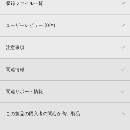
収録ファイル一覧
ユーザーレビュー (0件)
収録ファイル一覧
平均評価
0
★★★★★
注意事項
0
件の評価
KONTAKTフォーマットについて：
サンプルパック製品の
★5
0%
KONTAKTフォーマットは、
製品版KONTAKT（別売）
に読み込ん
関連情報
★4
0%
でお使いいただけます。無償版のKONTAKT PLAYERではお使いい
★3
0%
ただけませんので、ご注意ください。また、「ライブラリ・タブ」
【Loopmasters】計57ブランドのサンプルパックが30%OFF！サ
★2
0%
への表示にも対応しておりません。
マーセール！
★1
0%
関連サポート情報
4GBを超えるデータに関するご注意：
FAT32でフォーマットされた
SAMPLE DIGGERS 製品一覧
HDDには、1ファイル4GBを超えるデータを格納することができま
レビューをもっと見る »
せん。データ容量が4GBを超えるダウンロード製品をご購入いただ
OFF THE GRID - HIP HOP & TRAPのサポート情報
Xfer Records社『SERUM』のプリセット読み込み方法
きます際には、NTFSやHFS＋でフォーマットされたHDDをご用意
この製品の購入者の関心が高い製品
いただく必要がございます。
2025.09.16
製品の購入手続き完了後、受注確認メールとシリアルナンバーをお
マークのついた情報は、該当する製品のご購入ユーザー様専用となって