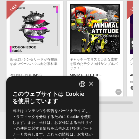
知らせするメールの2通が送信されます。メールに記載されており
おります。ご覧頂くには、該当する製品をご購入頂く必要がございます。
ます説明に沿って、製品のダウンロード／導入を行って下さい。
サンプルパック製品には、原則として日本語版操作マニュアルをご
OFF THE GRID - HIP HOP & TRAPのサポート情報
用意しておりません。ご購入後のご不明点や詳細に関するお問い合
わせなどは
テクニカルサポート
までご連絡ください。
デモソングは、製品収録サウンドを使ってできることを紹介するた
めのデモンストレーション用の楽曲です。原則として、デモソング
そのものをお使いいただくことはできません。また、デモソングを
構成する全てのサウンドが、サンプルパックに含まれていることを
荒っぽいシンセリードが存在感
キャッチーでリズミカルな素材
メロ
保証するものではありません。
を放つベースハウス向け素材集
を収めたテクノ向けサンプルパ
ンプ
ック！
ダウンロード製品という性質上、一切の返品・返金はお受け付け致
ROUGH EDGE BASS
MINIMAL ATTITUDE
AMBI
しかねます。
×
¥4,257
¥2,979(30%OFF)
¥3,619
¥6,3
89pt
108pt
1
このウェブサイトは Cookie
ENGLISH
を使用しています
JAPANESE
当社はコンテンツや広告をパーソナライズし、
トラフィックを分析するために Cookie を使用
します。また、当社は、お客様による当社サイ
トの使用に関する情報を広告および分析パート
ナーと共有します。これらの情報は、お客様が