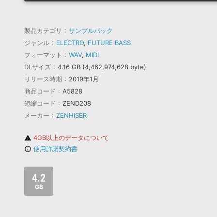
製品カテゴリ
サンプルパック
ジャンル
ELECTRO
,
FUTURE BASS
フォーマット
WAV
,
MIDI
DLサイズ
4.16 GB (4,462,974,628 byte)
リリース時期
2019年1月
商品コード
A5828
短縮コード
ZEND208
メーカー
ZENHISER
4GB以上のデータについて
warning
使用許諾契約書
info_outline
4.2
GB