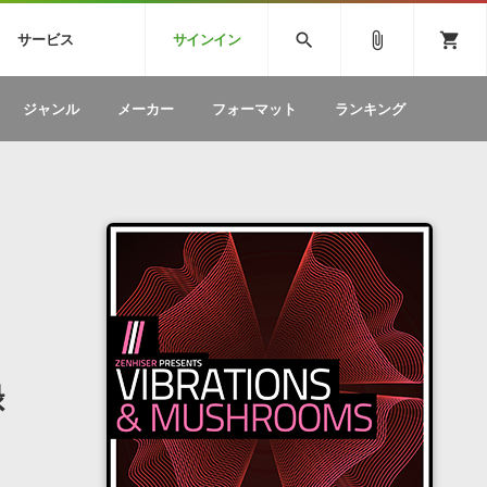
CK
SPITFIRE AUDIO
VIENNA
search
attach_file
shopping_cart
サービス
サインイン
BSTEP
ELECTRONICA
EDM
ソフトウェア／ツール »
SONICWIREブログ »
お問い合わせ »
ジャンル
メーカー
フォーマット
ランキング
のための無
ボーカルパートの制作が自由自在な、次世代
W
効果音
BGM
型ボーカル・エディタ
製品一覧
テクニカルサポート窓口
カテゴリ
製品購入前のご質問・ご相談
メーカー
ランキング
録