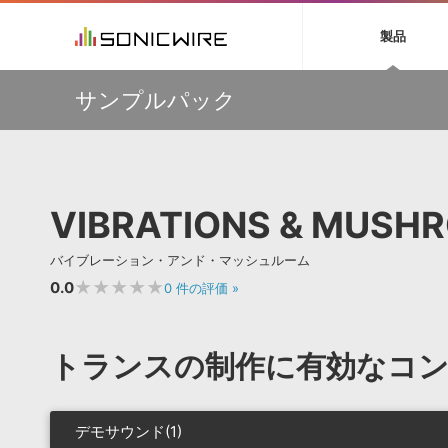
初音ミク NT
鏡音リン・レン V
製品
EZ DRUMMER 3
SERUM
ラ
ソフト音源 »
キャンペーン »
製品サポート情報 »
プラグ
特集 »
DTMガ
サンプルパック
音楽ダウンロードカード製作サービス
独立系ミ
ソフト音源
プラグ
製品一覧
【50％OFF】Soundiron 期間限定セール！人気のクワイ
VOCALOID4 ENGINE製品サポート
製品一覧
特集一覧
DTM初心
ービス
ヤ音源、ストリングス音源が特別価格！
EZ DRUMMER ENGINE製品サポート
楽器＆カテゴリ
カテゴリ
インタビ
サンプル
Audiomodern Summer Sale！全製品35％OFF！
KONTAKT PLAYER 5製品サポート
メーカー
メーカー
TIPS記事
万物を創造するシンセ『Avenger 2』や拡張音源が
VIENNA INSTRUMENTS製品サポート
バーチャルシ
33％OFF！Vengeance Soundサマーセール！
エンジン
ランキン
APS
SLS
VIBRATIONS & MUSH
サウンド・ラ
【AudioThing】古典的なラテン・サウンドを収録した
ランキング
『LATIN PERCUSSION』が51％OFF！
オーディオ・
BGMやセリフの抽出・削除を実現する音声
製品の仕様
【HEAVYOCITY】サマーセール Reloaded！シネマティ
サンプルパッ
バイブレーション・アンド・マッシュルーム
分離サービス
規制作・
ック音源 / エフェクト最大75%OFF！
★★★★★
0.0
0
件の評価
»
DAW »
効果音 
Ableton Live
製品一覧
トランスの制作に有効なコン
Bitwig
カテゴリ
Cubase
メーカー
FL Studio
ランキン
デモサウンド(1)
SoundBridge
シングル