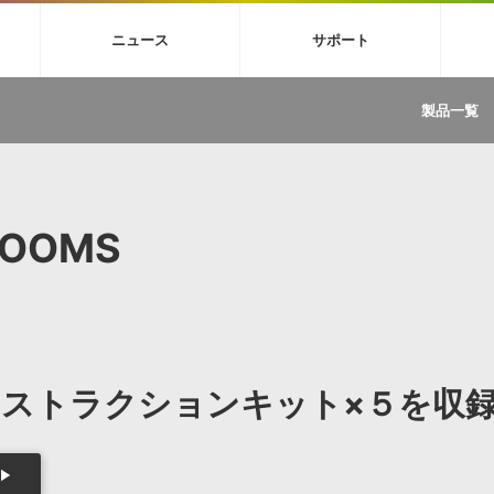
4X
巡音ルカ V4X
MEIKO V3
KAITO V3
VOCALOID
TOONTRA
ニュース
サポート
イセンスフリーBGM
サンプルパックを試そう
ボーカル抜き出し
DU
FAQ »
イン・エフェクト »
イド »
サンプルパック »
ニュースレター »
TRANCE
MUTANT
ROUTER.FM
SONOCA
製品一覧
サウンド素材の効率的な一元管理
ュージシャン向けの楽曲配信流通サ
Piapro Studio / Vocaloid4関連
イン・エフェクト
サンプルパック
ソフトウェア／ツール
DA
償ソフトウェア
者ガイド
製品一覧
バックナンバー一覧
初音ミク V4X関連
ュー一覧
パックを体験してみよう
ジャンル
購読のお申し込み
EZdrummer 3関連
一覧
メーカー
VIENNA関連
ンガー・ラインナップ
グ
フォーマット
ROOMS
イセンシング・サービス
オンラインストアガイド
ランキング
プロセッシング・サービス
ヘルプ
や要件に応じたBGM/効果音の新
クを試そう！
ライセンス提供
BGM »
»
製品一覧
ストラクションキット×５を収
ジャンル
メーカー
ランキング
グ
シングルBGM
効果音