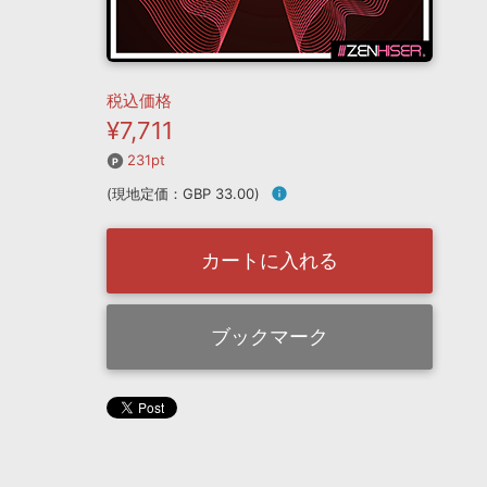
税込価格
¥7,711
231pt
(現地定価：GBP 33.00)
info
カートに入れる
ブックマーク