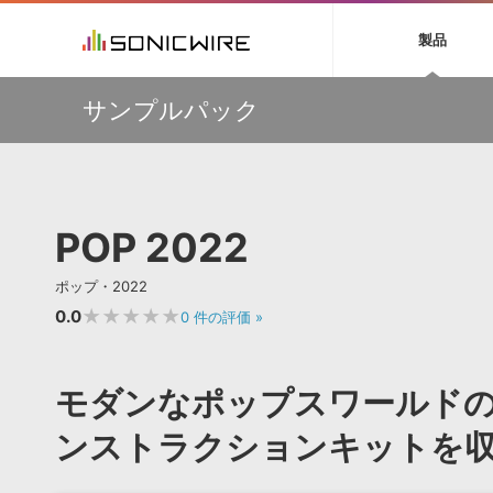
初音ミク NT
鏡音リン・レン V
製品
EZ DRUMMER 3
SERUM
ラ
ソフト音源 »
キャンペーン »
製品サポート情報 »
プラグ
特集 »
DTMガ
サンプルパック
音楽ダウンロードカード製作サービス
独立系ミ
ソフト音源
プラグ
製品一覧
万物を創造するシンセ『Avenger 2』や拡張音源が
VOCALOID4 ENGINE製品サポート
製品一覧
特集一覧
DTM初心
ービス
33％OFF！Vengeance Soundサマーセール！
EZ DRUMMER ENGINE製品サポート
楽器＆カテゴリ
カテゴリ
インタビ
サンプル
【AudioThing】古典的なラテン・サウンドを収録した
KONTAKT PLAYER 5製品サポート
メーカー
『LATIN PERCUSSION』が51％OFF！
メーカー
TIPS記事
VIENNA INSTRUMENTS製品サポート
バーチャルシ
【HEAVYOCITY】サマーセール Reloaded！シネマティ
エンジン
ランキン
APS
SLS
POP 2022
ック音源 / エフェクト最大75%OFF！
サウンド・ラ
ランキング
ウクレレなど”夏”を感じるAmple Soundの音源が最大
オーディオ・
45％OFF！3製品がお得に手に入るバンドルも販売中！
BGMやセリフの抽出・削除を実現する音声
製品の仕様
サンプルパッ
ポップ・2022
分離サービス
規制作・
挿すだけでOK！今年1番売れてるリミッター『The God
Particle』など、Cradle製品が20%OFF！
★★★★★
0.0
0
件の評価
»
DAW »
効果音 
Ableton Live
製品一覧
モダンなポップスワールドの
Bitwig
カテゴリ
Cubase
ンストラクションキットを
メーカー
FL Studio
ランキン
SoundBridge
シングル