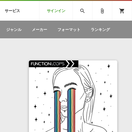
CK
SPITFIRE AUDIO
VIENNA
search
attach_file
shopping_cart
サービス
サインイン
BSTEP
ELECTRONICA
EDM
ソフトウェア／ツール »
SONICWIREブログ »
お問い合わせ »
ジャンル
メーカー
フォーマット
ランキング
のための無
ボーカルパートの制作が自由自在な、次世代
W
効果音
BGM
型ボーカル・エディタ
製品一覧
テクニカルサポート窓口
カテゴリ
製品購入前のご質問・ご相談
メーカー
ランキング
コ