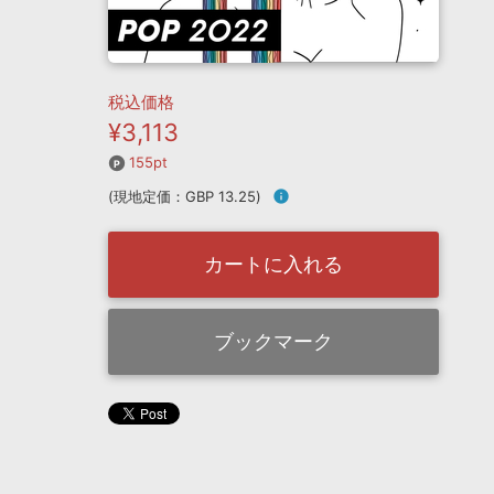
税込価格
¥3,113
155pt
(現地定価：GBP 13.25)
info
カートに入れる
ブックマーク