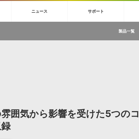
4X
巡音ルカ V4X
MEIKO V3
KAITO V3
VOCALOID
TOONTRA
ニュース
サポート
イセンスフリーBGM
サンプルパックを試そう
ボーカル抜き出し
DU
FAQ »
イン・エフェクト »
イド »
サンプルパック »
ニュースレター »
TRANCE
MUTANT
ROUTER.FM
SONOCA
製品一覧
サウンド素材の効率的な一元管理
ュージシャン向けの楽曲配信流通サ
Piapro Studio / Vocaloid4関連
イン・エフェクト
サンプルパック
ソフトウェア／ツール
DA
償ソフトウェア
者ガイド
製品一覧
バックナンバー一覧
初音ミク V4X関連
ュー一覧
パックを体験してみよう
ジャンル
購読のお申し込み
EZdrummer 3関連
一覧
メーカー
VIENNA関連
ンガー・ラインナップ
グ
フォーマット
イセンシング・サービス
オンラインストアガイド
ランキング
プロセッシング・サービス
ヘルプ
や要件に応じたBGM/効果音の新
クを試そう！
ライセンス提供
BGM »
»
製品一覧
雰囲気から影響を受けた5つの
ジャンル
メーカー
収録
ランキング
グ
シングルBGM
効果音