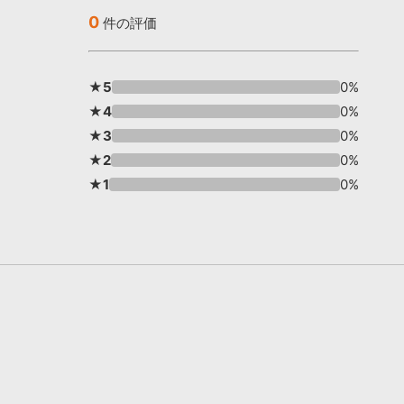
0
件の評価
★5
0%
★4
0%
★3
0%
★2
0%
★1
0%