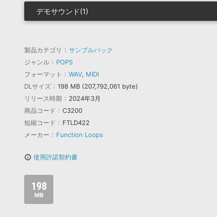
デモサウンド(1)
製品カテゴリ
サンプルパック
ジャンル
POPS
フォーマット
WAV
,
MIDI
DLサイズ
198 MB (207,792,061 byte)
リリース時期
2024年3月
商品コード
C3200
短縮コード
FTLD422
メーカー
Function Loops
使用許諾契約書
info_outline
198
MB