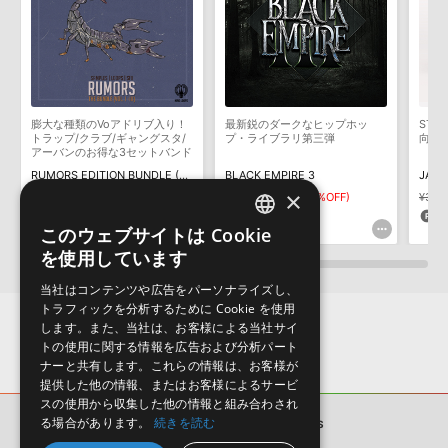
知らせするメールの2通が送信されます。メールに記載されており
ます説明に沿って、製品のダウンロード／導入を行って下さい。
サンプルパック製品には、原則として日本語版操作マニュアルをご
用意しておりません。ご購入後のご不明点や詳細に関するお問い合
わせなどは
テクニカルサポート
までご連絡ください。
膨大な種類のVoアドリブ入り！
最新鋭のダークなヒップホッ
ST
デモソングは、製品収録サウンドを使ってできることを紹介するた
トラップ/クラブ/ギャングスタ/
プ・ライブラリ第三弾
向け
めのデモンストレーション用の楽曲です。原則として、デモソング
アーバンのお得な3セットバンド
ル版
そのものをお使いいただくことはできません。また、デモソングを
RUMORS EDITION BUNDLE (VOLS 1-3)
BLACK EMPIRE 3
JACK
構成する全てのサウンドが、サンプルパックに含まれていることを
×
¥9,757
¥4,878(50%OFF)
¥3,894
¥1,947(50%OFF)
¥3,12
保証するものではありません。
243pt
97pt
4
このウェブサイトは Cookie
ENGLISH
ダウンロード製品という性質上、一切の返品・返金はお受け付け致
を使用しています
しかねます。
JAPANESE
当社はコンテンツや広告をパーソナライズし、
トラフィックを分析するために Cookie を使用
します。また、当社は、お客様による当社サイ
トの使用に関する情報を広告および分析パート
ナーと共有します。これらの情報は、お客様が
提供した他の情報、またはお客様によるサービ
スの使用から収集した他の情報と組み合わされ
る場合があります。
続きを読む
サンプルパック
TRIBAL SKINS