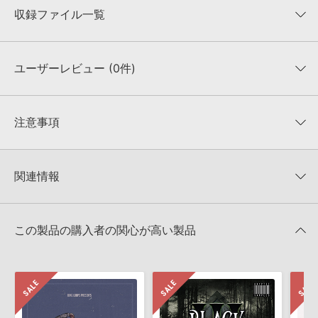
収録ファイル一覧
ユーザーレビュー (0件)
収録ファイル一覧
平均評価
0
★★★★★
注意事項
0
件の評価
KONTAKTフォーマットについて：
サンプルパック製品の
★5
0%
KONTAKTフォーマットは、
製品版KONTAKT（別売）
に読み込ん
関連情報
★4
0%
でお使いいただけます。無償版のKONTAKT PLAYERではお使いい
★3
0%
ただけませんので、ご注意ください。また、「ライブラリ・タブ」
DELECTABLE RECORDS 製品一覧
★2
0%
への表示にも対応しておりません。
★1
0%
この製品の購入者の関心が高い製品
4GBを超えるデータに関するご注意：
FAT32でフォーマットされた
HDDには、1ファイル4GBを超えるデータを格納することができま
レビューをもっと見る »
せん。データ容量が4GBを超えるダウンロード製品をご購入いただ
きます際には、NTFSやHFS＋でフォーマットされたHDDをご用意
いただく必要がございます。
製品の購入手続き完了後、受注確認メールとシリアルナンバーをお