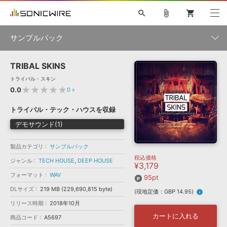
search
attach_file
shopping_cart
サンプルパック
TRIBAL SKINS
初音ミク NT
鏡音リン・レン V4X
巡音ルカ V4X
MEIKO V3
製品一覧
ソフト音源 »
トライバル・スキン
KAITO V3
VOCALOID
TOONTRACK
SPITFIRE AUDIO
★★★★★
0.0
0
»
VIENNA
EZ DRUMMER 3
SERUM
ライセンスフリーBGM
プラグイン・エフェクト »
サンプルパックを試そう
ボーカル抜き出し
DUBSTEP
ジャンル
トライバル・テック・ハウスを収録
キャンペーン »
ELECTRONICA
EDM
TRANCE
MUTANT
ROUTER.FM
デモサウンド(1)
SONOCA
サンプルパック »
特集 »
製品サポート情報 »
メーカー
製品カテゴリ
サンプルパック
税込価格
ソフト音源
プラグイン・エフェクト
サンプルパック
ジャンル
TECH HOUSE
,
DEEP HOUSE
¥3,179
ソフトウェア／ツール »
ニュースレター »
フォーマット
WAV
DTMガイド »
95pt
ソフトウェア／ツール
DAW
効果音
BGM
音楽カード
製作サービス
フォーマット
DLサイズ
219 MB (229,690,815 byte)
(現地定価：GBP 14.95)
info
DAW »
SONICWIREブログ »
リリース時期
2018年10月
FAQ »
楽曲配信流通
サービス
カートに入れる
商品コード
A5697
ランキング