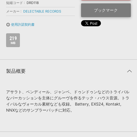
効果音 »
短縮コード
DRD118
お問い合わせ »
無償のサウンド
管理ソフト
ブックマーク
メーカー
DELECTABLE RECORDS
BGM »
使用許諾契約書
info_outline
次世代型
ボーカル・エディタ
219
MB
APS
映像のBGM・
セリフを音声分離
SLS
音素材の制作・
ライセンス提供
製品概要
アサラト、ベンディール、ジャンベ、ドゥンドゥンなどのトライバル
なパーカッションを主体にグルーヴを作るテック・ハウス音源。トラ
イバルなヴォーカル素材なども収録。 Battery, EXS24, Kontakt,
NNXなどのサンプラーパッチに対応。