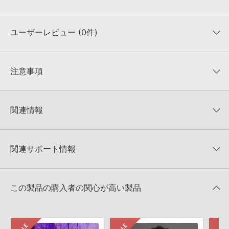
ユーザーレビュー (0件)
収録ファイル一覧
平均評価
0
★★★★★
注意事項
0
件の評価
KONTAKTフォーマットについて：
サンプルパック製品の
★5
0%
KONTAKTフォーマットは、
製品版KONTAKT（別売）
に読み込ん
関連情報
★4
0%
でお使いいただけます。無償版のKONTAKT PLAYERではお使いい
★3
0%
ただけませんので、ご注意ください。また、「ライブラリ・タブ」
NANO MUSIK LOOPS 製品一覧
★2
0%
への表示にも対応しておりません。
★1
0%
関連サポート情報
AMBIENT HOUSEのサポート情報
4GBを超えるデータに関するご注意：
FAT32でフォーマットされた
HDDには、1ファイル4GBを超えるデータを格納することができま
レビューをもっと見る »
せん。データ容量が4GBを超えるダウンロード製品をご購入いただ
MIDI形式サンプルパックの追加方法
きます際には、NTFSやHFS＋でフォーマットされたHDDをご用意
この製品の購入者の関心が高い製品
いただく必要がございます。
2022.06.06
製品の購入手続き完了後、受注確認メールとシリアルナンバーをお
マークのついた情報は、該当する製品のご購入ユーザー様専用となって
知らせするメールの2通が送信されます。メールに記載されており
おります。ご覧頂くには、該当する製品をご購入頂く必要がございます。
ます説明に沿って、製品のダウンロード／導入を行って下さい。