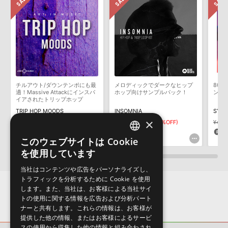
サンプルパック製品には、原則として日本語版操作マニュアルをご
AMBIENT HOUSEのサポート情報
用意しておりません。ご購入後のご不明点や詳細に関するお問い合
わせなどは
テクニカルサポート
までご連絡ください。
デモソングは、製品収録サウンドを使ってできることを紹介するた
めのデモンストレーション用の楽曲です。原則として、デモソング
そのものをお使いいただくことはできません。また、デモソングを
構成する全てのサウンドが、サンプルパックに含まれていることを
チルアウト/ダウンテンポにも最
メロディックでダークなヒップ
80
保証するものではありません。
適！Massive Attackにインスパ
ホップ向けサンプルパック！
ンセ
イアされたトリップホップ
ダウンロード製品という性質上、一切の返品・返金はお受け付け致
TRIP HOP MOODS
INSOMNIA
しかねます。
×
¥5,302
¥3,711(30%OFF)
¥4,730
¥1,892(60%OFF)
¥4,2
111pt
94pt
8
このウェブサイトは Cookie
ENGLISH
を使用しています
JAPANESE
当社はコンテンツや広告をパーソナライズし、
トラフィックを分析するために Cookie を使用
します。また、当社は、お客様による当社サイ
トの使用に関する情報を広告および分析パート
ナーと共有します。これらの情報は、お客様が
提供した他の情報、またはお客様によるサービ
スの使用から収集した他の情報と組み合わされ