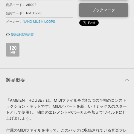
効果音 »
商品コード
A5002
お問い合わせ »
無償のサウンド
管理ソフト
ブックマーク
短縮コード
NMLD276
BGM »
メーカー
NANO MUSIK LOOPS
次世代型
ボーカル・エディタ
使用許諾契約書
info_outline
APS
映像のBGM・
セリフを音声分離
120
MB
SLS
音素材の制作・
ライセンス提供
製品概要
『AMBIENT HOUSE』は、MIDIファイルを含む5つの至福のコンスト
ラクション・キットです。MIDIとパートを新しいリミックスのスター
トとして使用し、独自のエレメントやボーカルを加えてワイルドに仕
上げましょう。
付属のMIDIファイルを使って、このパックに収録されている音楽フレ