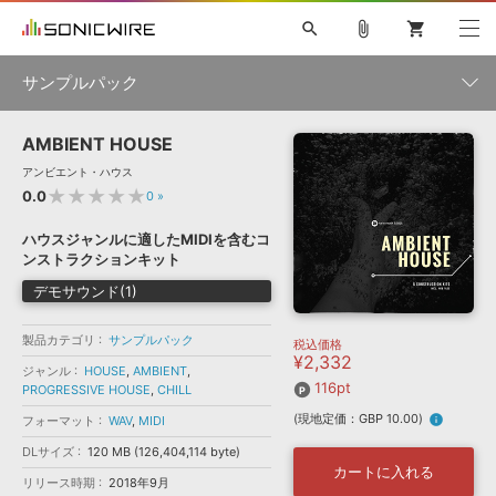
search
attach_file
shopping_cart
サンプルパック
AMBIENT HOUSE
初音ミク NT
鏡音リン・レン V4X
巡音ルカ V4X
MEIKO V3
製品一覧
ソフト音源 »
アンビエント・ハウス
KAITO V3
VOCALOID
TOONTRACK
SPITFIRE AUDIO
★★★★★
0.0
0
»
VIENNA
EZ DRUMMER 3
SERUM
ライセンスフリーBGM
プラグイン・エフェクト »
サンプルパックを試そう
ボーカル抜き出し
DUBSTEP
ジャンル
ハウスジャンルに適したMIDIを含むコ
キャンペーン »
ンストラクションキット
ELECTRONICA
EDM
TRANCE
MUTANT
ROUTER.FM
デモサウンド(1)
SONOCA
サンプルパック »
特集 »
製品サポート情報 »
メーカー
製品カテゴリ
サンプルパック
税込価格
ソフト音源
プラグイン・エフェクト
サンプルパック
¥2,332
ソフトウェア／ツール »
ジャンル
HOUSE
,
AMBIENT
,
ニュースレター »
DTMガイド »
116pt
PROGRESSIVE HOUSE
ソフトウェア／ツール
,
CHILL
DAW
効果音
BGM
音楽カード
製作サービス
フォーマット
(現地定価：GBP 10.00)
info
フォーマット
WAV
,
MIDI
DAW »
SONICWIREブログ »
FAQ »
DLサイズ
120 MB (126,404,114 byte)
楽曲配信流通
サービス
カートに入れる
リリース時期
2018年9月
ランキング