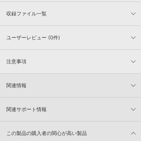
収録ファイル一覧
ユーザーレビュー (0件)
収録ファイル一覧
平均評価
0
★★★★★
注意事項
0
件の評価
KONTAKTフォーマットについて：
サンプルパック製品の
★5
0%
KONTAKTフォーマットは、
製品版KONTAKT（別売）
に読み込ん
関連情報
★4
0%
でお使いいただけます。無償版のKONTAKT PLAYERではお使いい
★3
0%
ただけませんので、ご注意ください。また、「ライブラリ・タブ」
EQUINOX SOUNDS 製品一覧
★2
0%
への表示にも対応しておりません。
★1
0%
関連サポート情報
FL STUDIO TEMPLATE UPLIFTING MELODIC TRANCE BUNDLE
4GBを超えるデータに関するご注意：
FAT32でフォーマットされた
のサポート情報
HDDには、1ファイル4GBを超えるデータを格納することができま
レビューをもっと見る »
せん。データ容量が4GBを超えるダウンロード製品をご購入いただ
LennarDigital社「Sylenth1」のプリセット追加方法
きます際には、NTFSやHFS＋でフォーマットされたHDDをご用意
この製品の購入者の関心が高い製品
いただく必要がございます。
2022.06.06