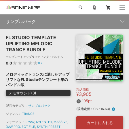
search
attach_file
shopping_cart
サンプルパック
FL STUDIO TEMPLATE
初音ミク NT
鏡音リン・レン V4X
巡音ルカ V4X
MEIKO V3
製品一覧
ソフト音源 »
UPLIFTING MELODIC
KAITO V3
VOCALOID
TOONTRACK
SPITFIRE AUDIO
TRANCE BUNDLE
VIENNA
EZ DRUMMER 3
SERUM
ライセンスフリーBGM
テンプレートアップリフティング・バンドル
プラグイン・エフェクト »
サンプルパックを試そう
ボーカル抜き出し
DUBSTEP
ジャンル
★★★★★
キャンペーン »
0.0
0
»
ELECTRONICA
EDM
TRANCE
MUTANT
ROUTER.FM
メロディックトランスに適したアップ
SONOCA
サンプルパック »
リフトなFL Studioテンプレート集の
特集 »
製品サポート情報 »
メーカー
バンドル版
税込価格
ソフト音源
プラグイン・エフェクト
サンプルパック
デモサウンド(3)
¥3,905
ソフトウェア／ツール »
ニュースレター »
DTMガイド »
195pt
ソフトウェア／ツール
DAW
効果音
BGM
音楽カード
製作サービス
フォーマット
製品カテゴリ
サンプルパック
(現地定価：GBP 16.63)
info
DAW »
ジャンル
TRANCE
SONICWIREブログ »
FAQ »
楽曲配信流通
サービス
フォーマット
WAV
,
SYLENTH1
,
MASSIVE
,
カートに入れる
DAW PROJECT FILE
ランキング
,
SYNTH PRESET