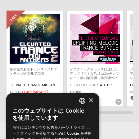
製品の購入手続き完了後、受注確認メールとシリアルナンバーをお
Native Instruments社「Massive」のプリセット追加方法
知らせするメールの2通が送信されます。メールに記載されており
ます説明に沿って、製品のダウンロード／導入を行って下さい。
2022.05.25
サンプルパック製品には、原則として日本語版操作マニュアルをご
マークのついた情報は、該当する製品のご購入ユーザー様専用となって
用意しておりません。ご購入後のご不明点や詳細に関するお問い合
おります。ご覧頂くには、該当する製品をご購入頂く必要がございます。
わせなどは
テクニカルサポート
までご連絡ください。
デモソングは、製品収録サウンドを使ってできることを紹介するた
FL STUDIO TEMPLATE UPLIFTING MELODIC TRANCE BUNDLE
めのデモンストレーション用の楽曲です。原則として、デモソング
のサポート情報
そのものをお使いいただくことはできません。また、デモソングを
構成する全てのサウンドが、サンプルパックに含まれていることを
多幸感のあるトランス・メロデ
メロディックトランスに適した
メロ
保証するものではありません。
ィラインMIDI集第二弾！
アップリフトなFL Studioテンプ
アップ
レート集の第四弾～第六弾のバ
レー
ダウンロード製品という性質上、一切の返品・返金はお受け付け致
ンドル版
ELEVATED TRANCE MIDI ANTHEMS 2
FL STUDIO TEMPLATE UPLIFTING MELODIC TRANCE V4-6
しかねます。
¥2,937
¥1,468(50%OFF)
¥3,905
¥2,5
×
73pt
195pt
1
このウェブサイトは Cookie
ENGLISH
を使用しています
JAPANESE
当社はコンテンツや広告をパーソナライズし、
トラフィックを分析するために Cookie を使用