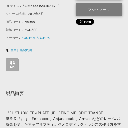
効果音 »
お問い合わせ »
DLサイズ
84 MB (88,634,197 byte)
無償のサウンド
管理ソフト
ブックマーク
リリース時期
2018年8月
BGM »
商品コード
A4946
次世代型
ボーカル・エディタ
短縮コード
EQD399
メーカー
EQUINOX SOUNDS
APS
映像のBGM・
セリフを音声分離
使用許諾契約書
info_outline
SLS
音素材の制作・
ライセンス提供
84
MB
製品概要
『FL STUDIO TEMPLATE UPLIFTING MELODIC TRANCE
BUNDLE』は、Enhanced、Anjunabeats、Armadaなどのレーベルに
影響を受けたアップリフティングメロディックトランスの作り方を学