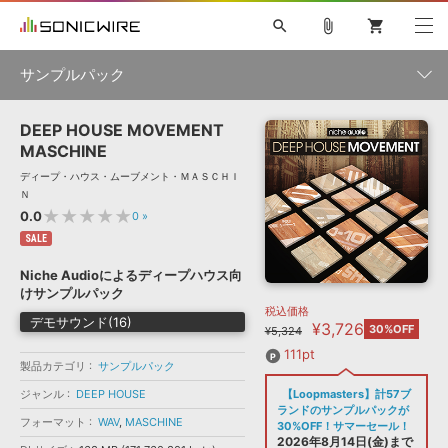
search
attach_file
shopping_cart
サンプルパック
DEEP HOUSE MOVEMENT
初音ミク NT
鏡音リン・レン V4X
巡音ルカ V4X
MEIKO V3
製品一覧
ソフト音源 »
MASCHINE
KAITO V3
VOCALOID
TOONTRACK
SPITFIRE AUDIO
ディープ・ハウス・ムーブメント・ＭＡＳＣＨＩ
VIENNA
EZ DRUMMER 3
SERUM
ライセンスフリーBGM
Ｎ
プラグイン・エフェクト »
サンプルパックを試そう
ボーカル抜き出し
DUBSTEP
ジャンル
★★★★★
0.0
0
»
キャンペーン »
ELECTRONICA
EDM
TRANCE
MUTANT
ROUTER.FM
SALE
SONOCA
サンプルパック »
Niche Audioによるディープハウス向
特集 »
製品サポート情報 »
メーカー
けサンプルパック
税込価格
ソフト音源
プラグイン・エフェクト
サンプルパック
デモサウンド(16)
¥3,726
ソフトウェア／ツール »
30%OFF
¥5,324
ニュースレター »
DTMガイド »
ソフトウェア／ツール
DAW
効果音
BGM
111pt
音楽カード
製作サービス
フォーマット
製品カテゴリ
サンプルパック
DAW »
ジャンル
DEEP HOUSE
【Loopmasters】計57ブ
SONICWIREブログ »
FAQ »
ランドのサンプルパックが
楽曲配信流通
サービス
フォーマット
WAV
,
MASCHINE
30%OFF！サマーセール！
ランキング
2026年8月14日(金)まで