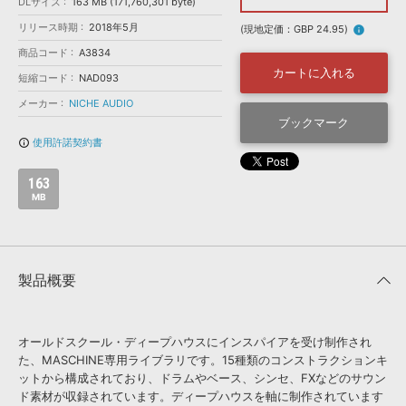
効果音 »
DLサイズ
163 MB (171,760,301 byte)
お問い合わせ »
リリース時期
2018年5月
無償のサウンド
管理ソフト
(現地定価：GBP 24.95)
info
商品コード
A3834
BGM »
カートに入れる
短縮コード
NAD093
次世代型
ボーカル・エディタ
メーカー
NICHE AUDIO
ブックマーク
APS
映像のBGM・
セリフを音声分離
使用許諾契約書
info_outline
163
SLS
音素材の制作・
ライセンス提供
MB
製品概要
オールドスクール・ディープハウスにインスパイアを受け制作され
た、MASCHINE専用ライブラリです。15種類のコンストラクションキ
ットから構成されており、ドラムやベース、シンセ、FXなどのサウン
ド素材が収録されています。ディープハウスを軸に制作されています