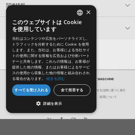
★5
0%
KONTAKTフォーマットは、
製品版KONTAKT（別売）
に読み込ん
関連情報
★4
0%
でお使いいただけます。無償版のKONTAKT PLAYERではお使いい
×
★3
0%
ただけませんので、ご注意ください。また、「ライブラリ・タブ」
【Loopmasters】計57ブランドのサンプルパックが30%OFF！サ
★2
0%
への表示にも対応しておりません。
このウェブサイトは Cookie
ENGLISH
マーセール！
★1
0%
関連サポート情報
を使用しています
4GBを超えるデータに関するご注意：
FAT32でフォーマットされた
JAPANESE
NICHE AUDIO 製品一覧
HDDには、1ファイル4GBを超えるデータを格納することができま
レビューをもっと見る »
当社はコンテンツや広告をパーソナライズし、
せん。データ容量が4GBを超えるダウンロード製品をご購入いただ
DEEP HOUSE MOVEMENT MASCHINEのサポート情報
トラフィックを分析するために Cookie を使用
Native Instruments社「Maschine」のサンプルパック追加方法
きます際には、NTFSやHFS＋でフォーマットされたHDDをご用意
します。また、当社は、お客様による当社サイ
いただく必要がございます。
トの使用に関する情報を広告および分析パート
2022.06.06
ナーと共有します。これらの情報は、お客様が
製品の購入手続き完了後、受注確認メールとシリアルナンバーをお
提供した他の情報、またはお客様によるサービ
知らせするメールの2通が送信されます。メールに記載されており
マークのついた情報は、該当する製品のご購入ユーザー様専用となって
スの使用から収集した他の情報と組み合わされ
ます説明に沿って、製品のダウンロード／導入を行って下さい。
おります。ご覧頂くには、該当する製品をご購入頂く必要がございます。
る場合があります。
続きを読む
サンプルパック
DEEP HOUSE MOVEMENT MASCHINE
サンプルパック製品には、原則として日本語版操作マニュアルをご
すべてを受け入れる
全て拒否する
用意しておりません。ご購入後のご不明点や詳細に関するお問い合
DEEP HOUSE MOVEMENT MASCHINEのサポート情報
会社概要
環境保護（CSR）への取り組み
特定商取引に関する法律に基づく表示
わせなどは
テクニカルサポート
までご連絡ください。
サイト動作環境
利用規約
個人情報の保護について
採用について
詳細を表示
デモソングは、製品収録サウンドを使ってできることを紹介するた
めのデモンストレーション用の楽曲です。原則として、デモソング
そのものをお使いいただくことはできません。また、デモソングを
構成する全てのサウンドが、サンプルパックに含まれていることを
保証するものではありません。
日本語
English