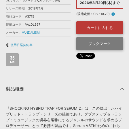
効果音 »
DLサイズ
35 MB (37,570,804 byte)
2026年8月20日(木)まで
お問い合わせ »
リリース時期
2018年1月
無償のサウンド
管理ソフト
(現地定価：GBP 10.79)
info
商品コード
A3715
BGM »
短縮コード
VALDL367
次世代型
ボーカル・エディタ
カートに入れる
メーカー
VANDALISM
APS
ブックマーク
映像のBGM・
セリフを音声分離
使用許諾契約書
info_outline
35
SLS
音素材の制作・
ライセンス提供
MB
製品概要
『SHOCKING HYBRID TRAP FOR SERUM 2』は、この傑出したハイ
ブリッド・トラップ・シリーズの続編であり、ダブステップ＆トラッ
プ・ミュージックの境界を曖昧にするジャンルのサウンドを求めるプ
ロデューサーにとって必携の製品です。Serum VSTiのためのこれら