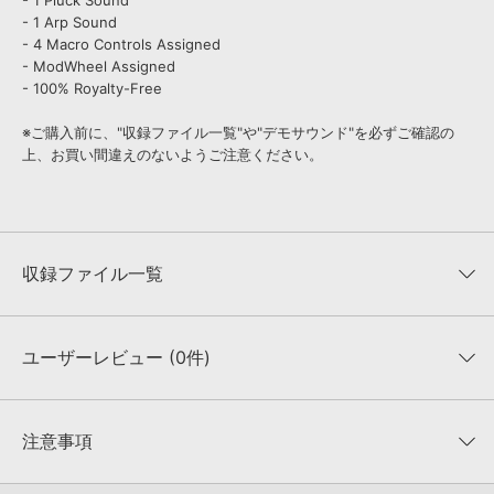
- 1 Pluck Sound
- 1 Arp Sound
- 4 Macro Controls Assigned
- ModWheel Assigned
- 100% Royalty-Free
※ご購入前に、"収録ファイル一覧"や"デモサウンド"を必ずご確認の
上、お買い間違えのないようご注意ください。
収録ファイル一覧
ユーザーレビュー (0件)
収録ファイル一覧
平均評価
0
★★★★★
注意事項
0
件の評価