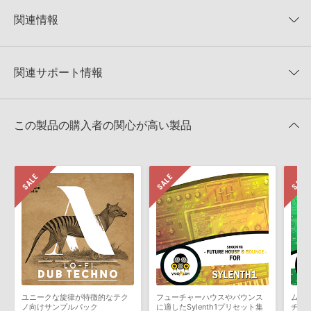
KONTAKTフォーマットについて：
サンプルパック製品の
★5
0%
KONTAKTフォーマットは、
製品版KONTAKT（別売）
に読み込ん
関連情報
★4
0%
でお使いいただけます。無償版のKONTAKT PLAYERではお使いい
★3
0%
ただけませんので、ご注意ください。また、「ライブラリ・タブ」
【Producer Loops】約4,000タイトルのサンプルパックが最大
★2
0%
への表示にも対応しておりません。
50%OFF！サマーセール！
★1
0%
関連サポート情報
4GBを超えるデータに関するご注意：
FAT32でフォーマットされた
VANDALISM 製品一覧
HDDには、1ファイル4GBを超えるデータを格納することができま
レビューをもっと見る »
せん。データ容量が4GBを超えるダウンロード製品をご購入いただ
SHOCKING HYBRID TRAP FOR SERUM 2のサポート情報
Xfer Records社『SERUM』のプリセット読み込み方法
きます際には、NTFSやHFS＋でフォーマットされたHDDをご用意
この製品の購入者の関心が高い製品
いただく必要がございます。
2025.09.16
製品の購入手続き完了後、受注確認メールとシリアルナンバーをお
マークのついた情報は、該当する製品のご購入ユーザー様専用となって
知らせするメールの2通が送信されます。メールに記載されており
おります。ご覧頂くには、該当する製品をご購入頂く必要がございます。
ます説明に沿って、製品のダウンロード／導入を行って下さい。
サンプルパック製品には、原則として日本語版操作マニュアルをご
SHOCKING HYBRID TRAP FOR SERUM 2のサポート情報
用意しておりません。ご購入後のご不明点や詳細に関するお問い合
わせなどは
テクニカルサポート
までご連絡ください。
デモソングは、製品収録サウンドを使ってできることを紹介するた
めのデモンストレーション用の楽曲です。原則として、デモソング
そのものをお使いいただくことはできません。また、デモソングを
構成する全てのサウンドが、サンプルパックに含まれていることを
ユニークな旋律が特徴的なテク
フューチャーハウスやバウンス
ムー
保証するものではありません。
ノ向けサンプルパック
に適したSylenth1プリセット集
チー