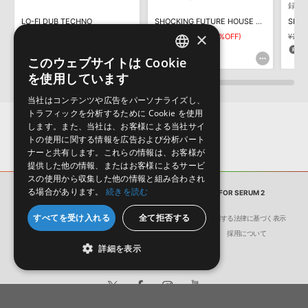
録
ダウンロード製品という性質上、一切の返品・返金はお受け付け致
LO-FI DUB TECHNO
SHOCKING FUTURE HOUSE BOUNCE FOR SYLENTH1
しかねます。
×
¥7,458
¥5,220(30%OFF)
¥2,530
¥1,265(50%OFF)
¥2,5
156pt
63pt
6
このウェブサイトは Cookie
ENGLISH
を使用しています
JAPANESE
当社はコンテンツや広告をパーソナライズし、
トラフィックを分析するために Cookie を使用
します。また、当社は、お客様による当社サイ
トの使用に関する情報を広告および分析パート
ナーと共有します。これらの情報は、お客様が
提供した他の情報、またはお客様によるサービ
スの使用から収集した他の情報と組み合わされ
る場合があります。
続きを読む
サンプルパック
SHOCKING HYBRID TRAP FOR SERUM 2
すべてを受け入れる
全て拒否する
会社概要
環境保護（CSR）への取り組み
特定商取引に関する法律に基づく表示
サイト動作環境
利用規約
個人情報の保護について
採用について
詳細を表示