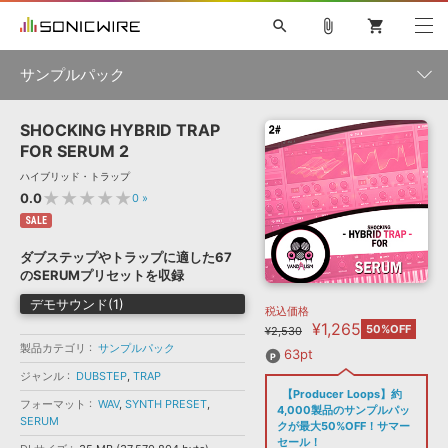
search
attach_file
shopping_cart
サンプルパック
SHOCKING HYBRID TRAP
初音ミク NT
鏡音リン・レン V4X
巡音ルカ V4X
MEIKO V3
製品一覧
ソフト音源 »
FOR SERUM 2
KAITO V3
VOCALOID
TOONTRACK
SPITFIRE AUDIO
ハイブリッド・トラップ
VIENNA
EZ DRUMMER 3
SERUM
ライセンスフリーBGM
★★★★★
0.0
0
»
プラグイン・エフェクト »
サンプルパックを試そう
ボーカル抜き出し
DUBSTEP
ジャンル
キャンペーン »
SALE
ELECTRONICA
EDM
TRANCE
MUTANT
ROUTER.FM
ダブステップやトラップに適した67
SONOCA
サンプルパック »
のSERUMプリセットを収録
特集 »
製品サポート情報 »
メーカー
デモサウンド(1)
税込価格
ソフト音源
プラグイン・エフェクト
サンプルパック
¥1,265
ソフトウェア／ツール »
50%OFF
¥2,530
ニュースレター »
DTMガイド »
製品カテゴリ
サンプルパック
ソフトウェア／ツール
DAW
効果音
BGM
63pt
音楽カード
製作サービス
フォーマット
ジャンル
DUBSTEP
,
TRAP
DAW »
【Producer Loops】約
SONICWIREブログ »
フォーマット
WAV
,
SYNTH PRESET
,
FAQ »
4,000製品のサンプルパッ
楽曲配信流通
サービス
SERUM
クが最大50%OFF！サマー
ランキング
セール！